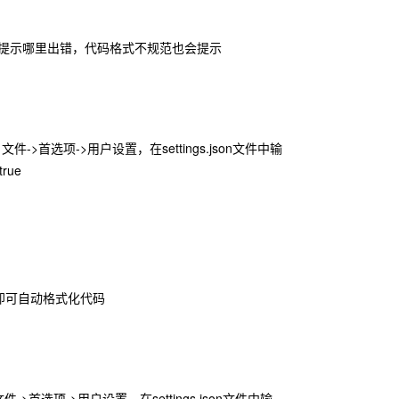
就会提示哪里出错，代码格式不规范也会提示
文件->首选项->用户设置，在settings.json文件中输
true
t+F即可自动格式化代码
件->首选项->用户设置，在settings.json文件中输