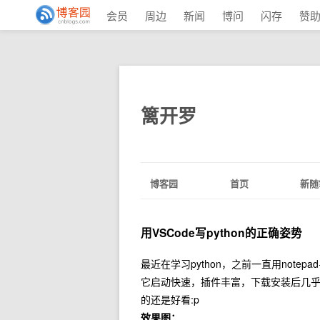
会员
周边
新闻
博问
闪存
赞
篱开罗
博客园
首页
新随
用VSCode写python的正确姿势
最近在学习python，之前一直用note
它启动快速，插件丰富，下载安装后几乎不
的还是好看:p
效果图：