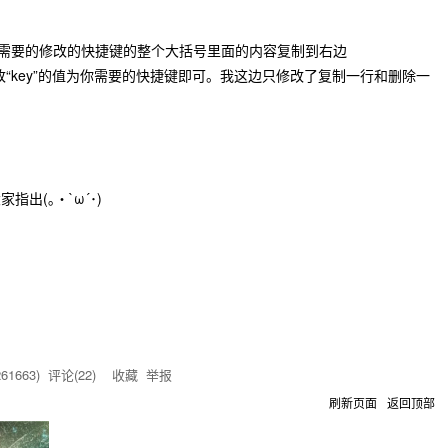
，将需要的修改的快捷键的整个大括号里面的内容复制到右边
中，然后修改“key”的值为你需要的快捷键即可。我这边只修改了复制一行和删除一
出(｡・`ω´･)
261663
) 评论(
22
)
收藏
举报
刷新页面
返回顶部