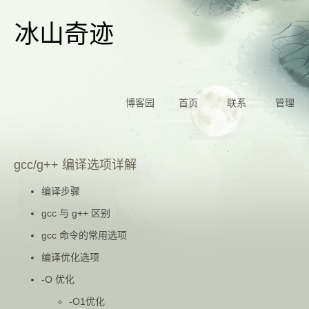
冰山奇迹
博客园
首页
联系
管理
gcc/g++ 编译选项详解
编译步骤
gcc 与 g++ 区别
gcc 命令的常用选项
编译优化选项
-O 优化
-O1优化