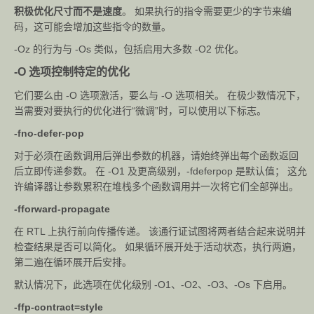
d-char
积极优化尺寸而不是速度
。 如果执行的指令需要更少的字节来编
码，这可能会增加这些指令的数量。
-Oz 的行为与 -Os 类似，包括启用大多数 -O2 优化。
-O 选项控制特定的优化
它们要么由 -O 选项激活，要么与 -O 选项相关。 在极少数情况下，
当需要对要执行的优化进行“微调”时，可以使用以下标志。
-fno-defer-pop
对于必须在函数调用后弹出参数的机器，请始终弹出每个函数返回
后立即传递参数。 在 -O1 及更高级别，-fdeferpop 是默认值； 这允
许编译器让参数累积在堆栈多个函数调用并一次将它们全部弹出。
-fforward-propagate
在 RTL 上执行前向传播传递。 该通行证试图将两者结合起来说明并
检查结果是否可以简化。 如果循环展开处于活动状态，执行两遍，
第二遍在循环展开后安排。
默认情况下，此选项在优化级别 -O1、-O2、-O3、-Os 下启用。
-ffp-contract=style