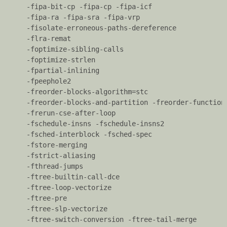
将逗号分隔的 <选项> 传递给汇编器。
选项>
    -fipa-bit-cp -fipa-cp -fipa-icf  
    -fipa-ra -fipa-sra -fipa-vrp
-Wp,<
    -fisolate-erroneous-paths-dereference
将逗号分隔的 <选项> 传递到预处理器。
选项>
    -flra-remat
    -foptimize-sibling-calls
-Wl,<选
    -foptimize-strlen
将逗号分隔的 <选项> 传递给链接器。
项>
    -fpartial-inlining
    -fpeephole2
-
    -freorder-blocks-algorithm=stc
Xasse
将传递给汇编器。
    -freorder-blocks-and-partition -freorder-function
mbler
    -frerun-cse-after-loop
    -fschedule-insns -fschedule-insns2
-
    -fsched-interblock -fsched-spec
Xprepr
将传递给预处理器。
    -fstore-merging
ocessor
    -fstrict-aliasing
    -fthread-jumps
-Xlinker
将传递给链接器。
    -ftree-builtin-call-dce
    -ftree-loop-vectorize
-save-
不要删除中间文件。
    -ftree-pre
temps
    -ftree-slp-vectorize
    -ftree-switch-conversion -ftree-tail-merge
-save-