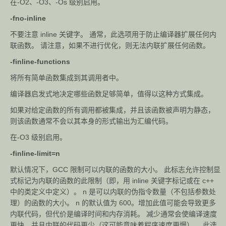
在-O2、-O3、-Os 级别启用。
-fno-inline
不要注意 inline 关键字。 通常，此选项用于防止编译器扩展任何内
联函数。 请注意，如果不进行优化，则无法内联扩展任何函数。
-finline-functions
将所有简单函数集成到其调用者中。
编译器启发式地决定哪些函数足够简单，值得以这种方式集成。
如果对给定函数的所有调用都被集成，并且该函数被声明为静态，
则该函数通常不会以其本身的形式输出为汇编代码。
在-O3 级别启用。
-finline-limit=n
默认情况下，GCC 限制可以内联的函数的大小。 此标志允许控制显
式标记为内联的函数的此限制（即，用 inline 关键字标记或在 c++
中的类定义中定义）。 n 是可以内联的伪指令数量（不包括参数处
理）的函数的大小。 n 的默认值为 600。增加此值可能会导致更多
内联代码，但代价是编译时间和内存消耗。 减少通常会使编译速度
更快，并且内联的代码更少（这可能意味着程序速度更慢）。 此选