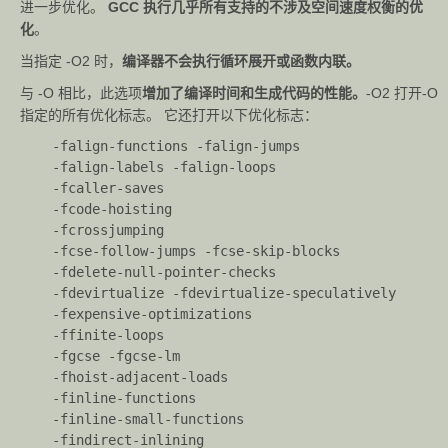
director
进一步优化。
GCC 执行几乎所有支持的不涉及空间速度权衡的优
y
化
。
当指定 -O2 时，
编译器不会执行循环展开或函数内联。
-print-
显示命令行选项与多个库搜索目录。
multi-lib
与 -O 相比，此选项
增加了编译时间和生成代码的性能。
-O2 打开-O
指定的所有优化标志。 它还打开以下优化标志：
-print-
multi-
    -falign-functions -falign-jumps
    -falign-labels -falign-loops
os-
显示操作系统库的相对路径。
    -fcaller-saves
director
    -fcode-hoisting
y
    -fcrossjumping
-print-
    -fcse-follow-jumps -fcse-skip-blocks
显示目标库目录。
    -fdelete-null-pointer-checks
sysroot
    -fdevirtualize -fdevirtualize-speculatively
-print-
    -fexpensive-optimizations
sysroot
    -ffinite-loops
-
显示用于查找标头的 sysroot 后缀。
    -fgcse -fgcse-lm
    -fhoist-adjacent-loads
header
    -finline-functions
s-suffix
    -finline-small-functions
-Wa,<
    -findirect-inlining