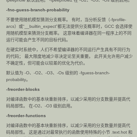
fpeephole 默认启用。 -fpeephole2 在 -O2、-O3、-Os 级别启用。
-fno-guess-branch-probability
不要使用随机模型猜测分支概率。 有时，当分析反馈（-fprofile-
arcs）或“__builtin_expect”都无法提供分支概率时，GCC 会选择使
用随机模型来猜测分支概率。 这意味着编译器在同一程序上的不同
运行可能会产生不同的目标代码。
在硬实时系统中，人们不希望编译器的不同运行产生具有不同行为
的代码； 最大限度地减少非决定论至关重要。 此开关允许用户减少
不确定性，但可能会以较差的优化为代价。
默认值为 -O、-O2、-O3、-Os 级别的 -fguess-branch-
probability。
-freorder-blocks
对编译函数中的基本块重新排序，以减少采用的分支数量并提高代
码局部性。 在-O2、-O3 级别启用。
-freorder-functions
对编译函数中的基本块重新排序，以减少采用的分支数量并提高代
码局部性。 这是通过对最常执行的函数使用特殊的小节 .text.hot 和