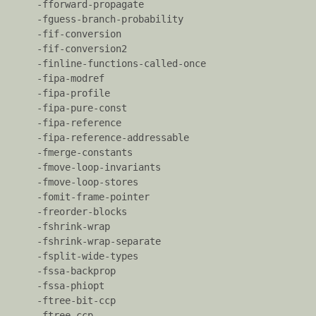
--
    -fforward-propagate
help=`{
    -fguess-branch-probability
optimizers
commo
    -fif-conversion
n
    -fif-conversion2
    -finline-functions-called-once
--
    -fipa-modref
显示编译器版本信息。
version
    -fipa-profile
    -fipa-pure-const
-
    -fipa-reference
dumps
显示所有内置规格字符串。
    -fipa-reference-addressable
pecs
    -fmerge-constants
    -fmove-loop-invariants
-
    -fmove-loop-stores
dumpv
显示编译器的版本。
    -fomit-frame-pointer
ersion
    -freorder-blocks
    -fshrink-wrap
-
    -fshrink-wrap-separate
dumpm
显示编译器的目标处理器。
    -fsplit-wide-types
achine
    -fssa-backprop
    -fssa-phiopt
-print-
    -ftree-bit-ccp
search-
显示编译器搜索路径中的目录。
    -ftree-ccp