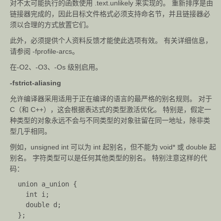
对不太可能执行的函数使用 .text.unlikely 来实现的。 重新排序是由
链接器完成的，因此目标文件格式必须支持命名节，并且链接器必
须以合理的方式放置它们。
此外，必须提供个人资料反馈才能使此选项有效。 有关详细信息，
请参阅 -fprofile-arcs。
在-O2、-O3、-Os 级别启用。
-fstrict-aliasing
允许编译器采用适用于正在编译的语言的最严格的别名规则。 对于
C（和 C++），这会根据表达式的类型激活优化。 特别是，假定一
种类型的对象永远不会与不同类型的对象驻留在同一地址，除非类
型几乎相同。
例如，unsigned int 可以为 int 起别名，但不能为 void* 或 double 起
别名。 字符类型可以是任何其他类型的别名。 特别注意这样的代
码：
  union a_union {
    int i;
    double d;
  };