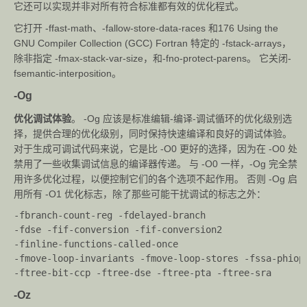
代码中使用 **#include**。
它还可以实现并非对所有符合标准都有效的优化程式。
它打开 -ffast-math、-fallow-store-data-races 和176 Using the
-
将 file 文件的宏, 扩展到 gcc/g++ 的输入文件, 宏
GNU Compiler Collection (GCC) Fortran 特定的 -fstack-arrays，
imacros
定义本身并不出现在输入文件中。
除非指定 -fmax-stack-var-size，和-fno-protect-parens。 它关闭-
file
fsemantic-interposition。
-
-Og
traditio
试图让编译器支持传统的C语言特性。
nal
优化调试体验
。 -Og 应该是标准编辑-编译-调试循环的优化级别选
择，提供合理的优化级别，同时保持快速编译和良好的调试体验。
-
对于生成可调试代码来说，它是比 -O0 更好的选择，因为在 -O0 处
funsign
禁用了一些收集调试信息的编译器传递。 与 -O0 一样，-Og 完全禁
ed-char
用许多优化过程，以便控制它们的各个选项不起作用。 否则 -Og 启
-fno-
用所有 -O1 优化标志，除了那些可能干扰调试的标志之外：
signed-
对char类型进行设置,决定将char类型设置成
-fbranch-count-reg -fdelayed-branch
char
unsigned char(前两个参数)
-fdse -fif-conversion -fif-conversion2
-
signed char(后两个参数)
-finline-functions-called-once
fsigned
-fmove-loop-invariants -fmove-loop-stores -fssa-phiop
-char
-ftree-bit-ccp -ftree-dse -ftree-pta -ftree-sra
-fno-
-Oz
unsigne