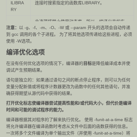
lLIBRA
连接时搜索指定的函数库LIBRARY。
RY
此选项将禁止使用动态库，所以，编译出来的东
注意：
以 -g、-f、-m、-O、-W 或 --param 开头的选项会自动传递
-static
西，一般都很大，也不需要什么动态连接库，就可
到 gcc 调用的各个子进程。 为了将其他选项传递给这些进程，必须
以运行。
使用 -W选项。
此选项将尽量使用动态库，所以生成文件比较小，
-share
编译优化选项
但是需要系统由动态库。
在没有任何优化选项的情况下，编译器的
目标
是降低编译成本并使
-o <文
生成指定的输出文件。用在生成可执行文件时。
调试产生预期结果。
件>
语句是独立的：如果通过语句之间的断点停止程序，则可以为任何
-O0
不进行优化处理。
变量分配新值或将程序计数器更改为函数中的任何其他语句，并准
确获得期望从源代码中获得的结果。
-O 或 -
优化生成代码。
O1
打开优化标志使编译器尝试提高性能和/或代码大小，但代价是编译
时间和可能的调试程序的能力。
-O2
进一步优化。
编译器根据其对程序的了解来执行优化。 使用 -funit-at-a-time 标志
将允许编译器在编译函数时考虑从文件中后面的函数获得的信息。
-O3
比 -O2 更进一步优化，包括 inline 函数。
一次将多个文件编译为单个输出文件（并使用 -funit-at-a-time）将