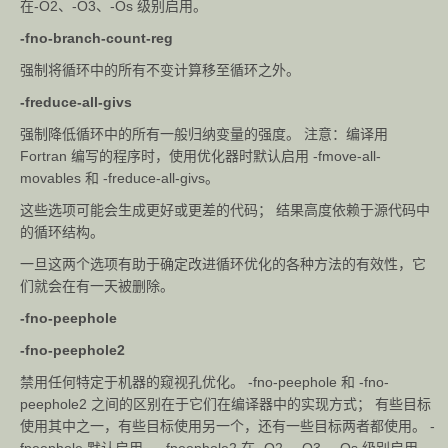
在-O2、-O3、-Os 级别启用。
-fno-branch-count-reg
强制将循环中的所有不变计算移至循环之外。
-freduce-all-givs
强制降低循环中的所有一般归纳变量的强度。 注意：编译用
Fortran 编写的程序时，使用优化器时默认启用 -fmove-all-
movables 和 -freduce-all-givs。
这些选项可能会生成更好或更差的代码； 结果高度依赖于源代码中
的循环结构。
一旦这两个选项有助于确定改进循环优化的各种方法的有效性，它
们就会在有一天被删除。
-fno-peephole
-fno-peephole2
禁用任何特定于机器的窥视孔优化。 -fno-peephole 和 -fno-
peephole2 之间的区别在于它们在编译器中的实现方式； 有些目标
使用其中之一，有些目标使用另一个，还有一些目标两者都使用。 -