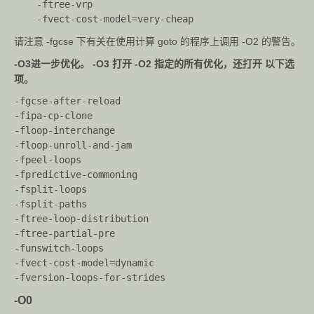
不删除中间文件。
    -ftree-vrp
temps=
    -fvect-cost-model=very-cheap
-no-
请注意 -fgcse 下有关在使用计算 goto 的程序上调用 -O2 的警告。
canonic
构建相对路径时不要规范化路径其他 gcc 组件的
-O3
进一步优化。 -O3 打开 -O2 指定的所有优化，还打开 以下选
al-
前缀。
项。
prefixes
-fgcse-after-reload
-pipe
使用管道而不是中间文件。
-fipa-cp-clone
-floop-interchange
-time
每个子进程的执行时间。
-floop-unroll-and-jam
-fpeel-loops
-specs=
使用 <文件> 的内容覆盖内置规范。
-fpredictive-commoning
<文件>
-fsplit-loops
-fsplit-paths
-std=<
假设输入源适用于<标准>。
-ftree-loop-distribution
标准>
-ftree-partial-pre
-funswitch-loops
--
-fvect-cost-model=dynamic
sysroot
使用作为标头的根目录和库路径。
-fversion-loops-for-strides
=
-O0
-B <目