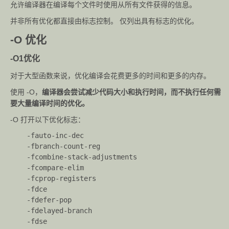
-shared
生成共享目标文件。通常用在建立共享库时。
允许编译器在编译每个文件时使用从所有文件获得的信息。
并非所有优化都直接由标志控制。 仅列出具有标志的优化。
-static
禁止使用共享连接。
-O 优化
-
UMAC
取消对 MACRO 宏的定义。
-O1优化
RO
对于大型函数来说，优化编译会花费更多的时间和更多的内存。
-w
不生成任何警告信息。
使用 -O，
编译器会尝试减少代码大小和执行时间，而不执行任何需
要大量编译时间的优化。
-Wall
生成所有警告信息。
-O 打开以下优化标志：
-pass-
    -fauto-inc-dec
exit-
以最高错误代码退出某个阶段。
    -fbranch-count-reg
codes
    -fcombine-stack-adjustments
--help
显示此信息。
    -fcompare-elim
    -fcprop-registers
--
    -fdce
target-
显示目标特定的命令行选项。
    -fdefer-pop
help
    -fdelayed-branch
    -fdse