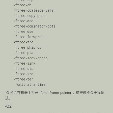
dirs
    -ftree-ch
    -ftree-coalesce-vars
-print-
    -ftree-copy-prop
libgcc-
    -ftree-dce
显示编译器配套库的名称。
file-
    -ftree-dominator-opts
name
    -ftree-dse
    -ftree-forwprop
-print-
    -ftree-fre
file-
显示库的完整路径。
    -ftree-phiprop
name=
    -ftree-pta
    -ftree-scev-cprop
-print-
    -ftree-sink
prog-
显示编译器组件的完整路径。
    -ftree-slsr
name=
    -ftree-sra
    -ftree-ter
-print-
显示目标的规范化 GNU 三元组，用作库路径中的
    -funit-at-a-time
multiarc
组件。
h
-O 还会在机器上打开 -fomit-frame-pointer ，这样做不会干扰调
试。
-print-
-O2
multi-
显示 libgcc 版本的根目录。