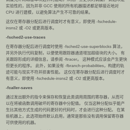
实验性的，因为并非 GCC 使用的所有机器描述都足够接近地对
CPU 进行建模，以避免算法产生不可靠的结果。
这仅在寄存器分配后进行调度时才有意义，即使用 -fschedule-
insns2 或 -O2 或更高版本。
-fsched2-use-traces
在寄存器分配后进行调度时使用 -fsched2-use-superblocks 算法，
并另外执行代码复制，以便使用跟踪器通道增加超级块的大小。 有
关跟踪形成的详细信息，请参阅 -ftracer。 这种模式应该会产生更快
但更长的程序。 此外，如果没有 -fbranch-probabilities，构建的轨
迹可能与现实不符并损害性能。 这仅在寄存器分配后进行调度时才
有意义，即使用 -fschedule-insns2 或 -O2 或更高版本。
-fcaller-saves
通过发出额外的指令来保存和恢复此类调用周围的寄存器，从而可
以在将被函数调用破坏的寄存器中分配值。 仅当这种分配似乎能产
生比其他方式生成的代码更好的代码时，才会进行这种分配。 在某
些机器上，此选项始终默认启用，通常是那些没有调用保留寄存器
可供使用的机器。