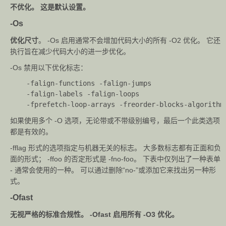
将<目录> 添加到编译器的搜索路径。
不优化。 这是默认设置。
录>
-Os
-v
显示编译器调用的程序。
优化尺寸
。 -Os 启用通常不会增加代码大小的所有 -O2 优化。 它还
-###
与 -v 类似，但引用了选项并且不执行命令。
执行旨在减少代码大小的进一步优化。
-E
仅预处理； 不要编译、汇编或链接。
-Os 禁用以下优化标志：
    -falign-functions -falign-jumps
-S
只编译； 不要组装或链接。
    -falign-labels -falign-loops
    -fprefetch-loop-arrays -freorder-blocks-algorithm
-c
编译和汇编，但不链接。
如果使用多个 -O 选项，无论带或不带级别编号，最后一个此类选项
-pie
创建动态链接位置独立可执行的。
都是有效的。
-shared
创建共享库。
-fflag 形式的选项指定与机器无关的标志。 大多数标志都有正面和负
面的形式； -ffoo 的否定形式是 -fno-foo。 下表中仅列出了一种表单
指定以下输入文件的语言。
- 通常会使用的一种。 可以通过删除“no-”或添加它来找出另一种形
-x <语
允许的语言包括： c c++ 汇编语言 none。'none'
式。
言>
表示恢复为默认行为根据文件扩展名猜测语言。
-Ofast
包含某个代码,简单来说,就是便以某个文件,需要另
-include
无视严格的标准合规性。 -Ofast 启用所有 -O3 优化。
一个文件的时候,就可以用它设定,功能就相当于在
file