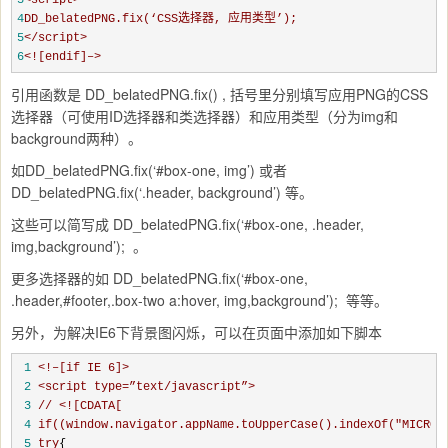
3
<script>
4
DD_belatedPNG.fix(‘CSS选择器, 应用类型’);
5
</script>
6
<![endif]–>
引用函数是 DD_belatedPNG.fix() , 括号里分别填写应用PNG的CSS
选择器（可使用ID选择器和类选择器）和应用类型（分为img和
background两种）。
如DD_belatedPNG.fix(‘#box-one, img’) 或者
DD_belatedPNG.fix(‘.header, background’) 等。
这些可以简写成 DD_belatedPNG.fix(‘#box-one, .header,
img,background’); 。
更多选择器的如 DD_belatedPNG.fix(‘#box-one,
.header,#footer,.box-two a:hover, img,background’); 等等。
另外，为解决IE6下背景图闪烁，可以在页面中添加如下脚本
 1
<!–[if IE 6]>
 2
<script type=”text/javascript”>
 3
// <![CDATA[
 4
if((window.navigator.appName.toUpperCase().indexOf("MICROS
 5
try
{