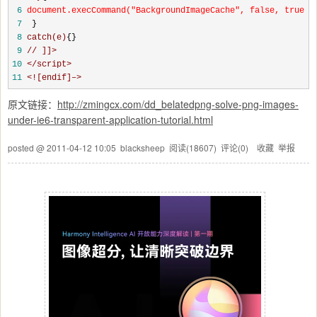
 6
document.execCommand("BackgroundImageCache", false, true);
 7
}
 8
catch(e)
{}
 9
// ]]>
10
</script>
11
<![endif]–>
原文链接：
http://zmingcx.com/dd_belatedpng-solve-png-images-
under-ie6-transparent-application-tutorial.html
posted @
2011-04-12 10:05
blacksheep
阅读(
18607
) 评论(
0
)
收藏
举报