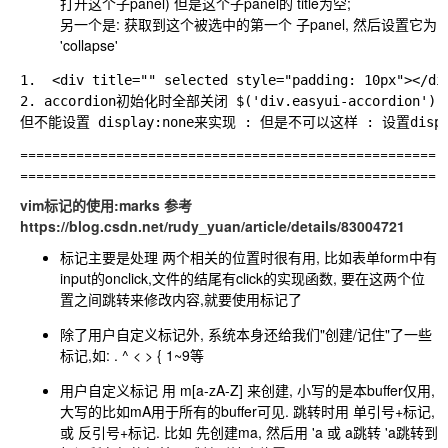
打开这个子panel) 但是这个子panel的 title为空;
另一个是: 获取到这个被选中的第一个 子panel, 然后设置它为
'collapse'
1.  <div title="" selected style="padding: 10px"></div
2. accordion初始化时全部关闭 $('div.easyui-accordion').acc
====================================================
====================================================
vim标记的使用:marks 参考
https://blog.csdn.net/rudy_yuan/article/details/83004721
标记主要是处理 两个相关的位置时很有用, 比如表单form中有
input的onclick,文件的结尾有click的实现函数, 要在这两个位
置之间跳转来修改内容,就要使用标记了
除了用户自定义标记外, 系统本身还给我们"创建/记住"了一些
标记,如:
.
^
<
>
{
1~9等
用户自定义标记 用 m[a-zA-Z] 来创建, 小写的是本buffer仅用,
大写的比如mA用于所有的buffer可见. 跳转时用 单引号+标记,
或 反引号+标记. 比如 先创建ma, 然后用 'a 或
a跳转 'a跳转到