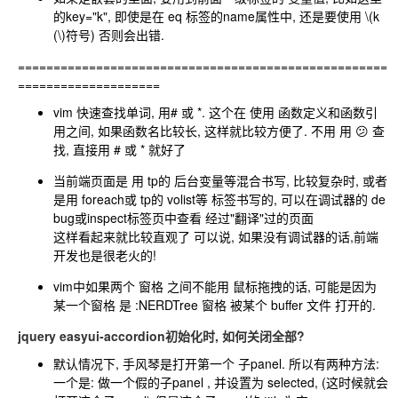
的key="k", 即使是在 eq 标签的name属性中, 还是要使用
\(k
(\)
符号) 否则会出错.
====================================================
====================
vim 快速查找单词, 用# 或 *. 这个在 使用 函数定义和函数引
用之间, 如果函数名比较长, 这样就比较方便了. 不用 用 😕 查
找, 直接用 # 或 * 就好了
当前端页面是 用 tp的 后台变量等混合书写, 比较复杂时, 或者
是用 foreach或 tp的 volist等 标签书写的, 可以在调试器的 de
bug或inspect标签页中查看 经过"翻译"过的页面
这样看起来就比较直观了 可以说, 如果没有调试器的话,前端
开发也是很老火的!
vim中如果两个 窗格 之间不能用 鼠标拖拽的话, 可能是因为
某一个窗格 是 :NERDTree 窗格 被某个 buffer 文件 打开的.
jquery easyui-accordion初始化时, 如何关闭全部?
默认情况下, 手风琴是打开第一个 子panel. 所以有两种方法:
一个是: 做一个假的子panel , 并设置为 selected, (这时候就会