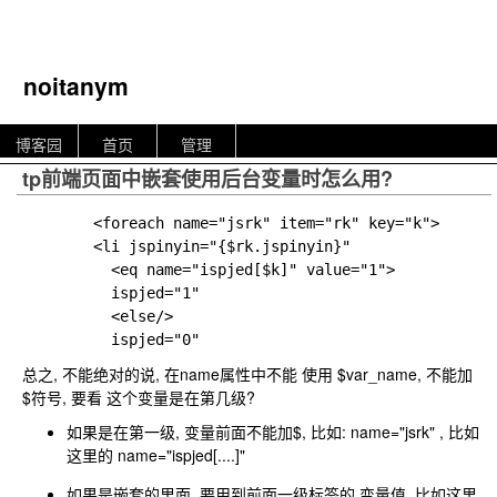
noitanym
博客园
首页
管理
tp前端页面中嵌套使用后台变量时怎么用?
		<foreach name="jsrk" item="rk" key="k">

		<li jspinyin="{$rk.jspinyin}" 

		  <eq name="ispjed[$k]" value="1">

		  ispjed="1" 

		  <else/>

总之, 不能绝对的说, 在name属性中不能 使用
$var_name
, 不能加
$
符号, 要看 这个变量是在第几级?
如果是在第一级, 变量前面不能加$, 比如: name="jsrk" , 比如
这里的 name="ispjed[....]"
如果是嵌套的里面, 要用到前面一级标签的 变量值, 比如这里