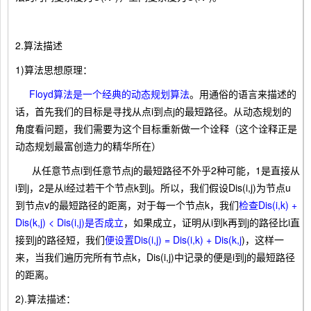
2.算法描述
1)算法思想原理：
Floyd算法是一个经典的动态规划算法
。用通俗的语言来描述的
话，首先我们的目标是寻找从点i到点j的最短路径。从动态规划的
角度看问题，我们需要为这个目标重新做一个诠释（这个诠释正是
动态规划最富创造力的精华所在）
从任意节点i到任意节点j的最短路径不外乎2种可能，1是直接从
i到j，2是从i经过若干个节点k到j。所以，我们假设Dis(i,j)为节点u
到节点v的最短路径的距离，对于每一个节点k，我们
检查Dis(i,k) +
Dis(k,j) < Dis(i,j)是否成立
，如果成立，证明从i到k再到j的路径比i直
接到j的路径短，我们
便设置Dis(i,j) = Dis(i,k) + Dis(k,j
)，这样一
来，当我们遍历完所有节点k，Dis(i,j)中记录的便是i到j的最短路径
的距离。
2).算法描述：