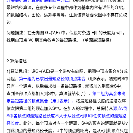
最短路径算法，在很多专业课程中都作为基本内容有详细的介绍，
如数据结构，图论，运筹学等等。注意该算法要求图中不存在负权
边。
问题描述：在无向图 G=(V,E) 中，假设每条边 E[i] 的长度为 w[i]，
找到由顶点 V0 到其余各点的最短路径。（单源最短路径）
2.算法描述
1)算法思想：设G=(V,E)是一个带权有向图，把图中顶点集合V分成
两组，
第一组为已求出最短路径的顶点集合
（用S表示，初始时S中
只有一个源点，以后每求得一条最短路径 , 就将加入到集合S中，
直到全部顶点都加入到S中，算法就结束了），
第二组为其余未确
定最短路径的顶点集合（用U表示），
按最短路径长度的递增次序
依次把第二组的顶点加入S中。在加入的过程中，总保持从
源点v到
S中各顶点的最短路径长度不大于从源点v到U中任何顶点的最短路
径长度
。此外，每个顶点对应一个距离，S中的顶点的距离就是从v
到此顶点的最短路径长度，U中的顶点的距离，是从v到此顶点只包