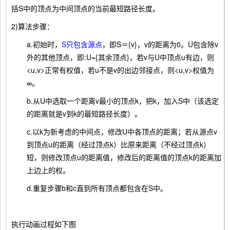
括S中的顶点为中间顶点的当前最短路径长度。
2)算法步骤：
a.初始时，
S只包含源点
，即S＝{v}，v的距离为0。U包含除v
外的其他顶点，即:U={其余顶点}，若v与U中顶点u有边，则
<u,v>正常有权值，若u不是v的出边邻接点，则<u,v>权值为
∞。
b.从U中选取一个距离v最小的顶点k，把k，加入S中（该选定
的距离就是v到k的最短路径长度）。
c.以k为新考虑的中间点，修改U中各顶点的距离；若从源点v
到顶点u的距离（经过顶点k）比原来距离（不经过顶点k）
短，则修改顶点u的距离值，修改后的距离值的顶点k的距离加
上边上的权。
d.重复步骤b和c直到所有顶点都包含在S中。
执行动画过程如下图