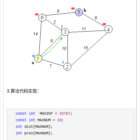
3.算法代码实现：
const
int
  MAXINT = 
32767
const
int
 MAXNUM = 
10
int
int
 prev[MAXNUM];
