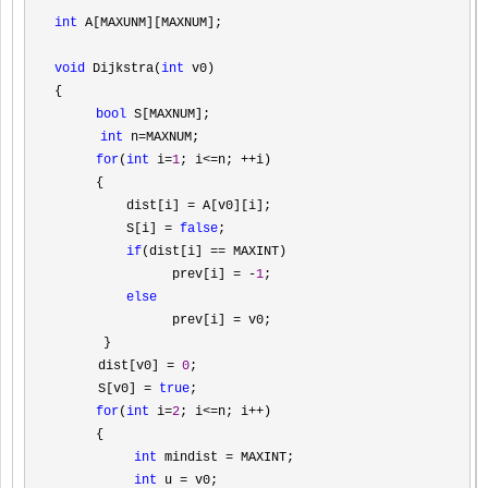
int
 A[MAXUNM][MAXNUM];

void
 Dijkstra(
int
 v0)

{

bool
 S[MAXNUM];                                  
//
int
 n=
MAXNUM;

for
(
int
 i=
1
; i<=n; ++
i)

 　　 {

      　　dist[i] 
=
 A[v0][i];

      　　S[i] 
= 
false
;                                
//
if
(dist[i] ==
 MAXINT)    

            　　prev[i] 
= -
1
;

else
            　　prev[i] 
=
 v0;

   　　}

   　 dist[v0] 
= 
0
;

   　 S[v0] 
= 
true
; 　　

for
(
int
 i=
2
; i<=n; i++
)

 　　 {

int
 mindist =
 MAXINT;

int
 u = v0; 　　                            
//