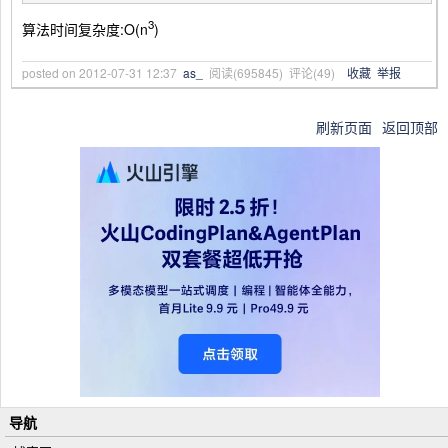
3
算法时间复杂度:O(n
)
posted on
2012-07-31 12:37
as_
阅读(
695845
) 评论(
49
)
收藏
举报
刷新页面
返回顶部
导航