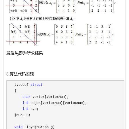
最后A
即为所求结果
3
3.算法代码实现
typedef 
struct
{        

char
 vertex[VertexNum];                             
int
 edges[VertexNum][VertexNum];                    
int
 n,e;                                            
void
 Floyd(MGraph g)
