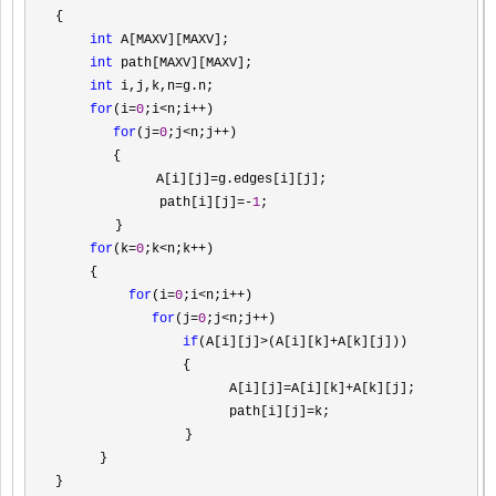
{

int
 A[MAXV][MAXV];

int
 path[MAXV][MAXV];

int
 i,j,k,n=
g.n;

for
(i=
0
;i<n;i++
)

for
(j=
0
;j<n;j++
)

    　　{ 　　

             A[i][j]
=
g.edges[i][j];

         　　 path[i][j]
=-
1
;

     　 }

for
(k=
0
;k<n;k++
)

 　　{ 

for
(i=
0
;i<n;i++
)

for
(j=
0
;j<n;j++
)

if
(A[i][j]>(A[i][k]+
A[k][j]))

             　　{
                   　　A[i][j]
=A[i][k]+
A[k][j];

                   　　path[i][j]
=
k;

              　 } 

    　} 
} 