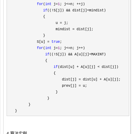
for
(
int
 j=
1
; j<=n; ++
j)

if
((!S[j]) && dist[j]<
mindist)

      　　    {

         　　       u 
= j;                             
//
         　 　      mindist =
 dist[j];

       　　   }

       　　S[u] 
= 
true
; 

for
(
int
 j=
1
; j<=n; j++
)

if
((!S[j]) && A[u][j]<
MAXINT)

       　　    {

if
(dist[u] + A[u][j] < dist[j])     
//
           　    　{

                   　　dist[j] 
= dist[u] + A[u][j];    
//
                   　　prev[j] = u;                    
//
            　　    }

        　    　}

   　　}

}
4.算法实例