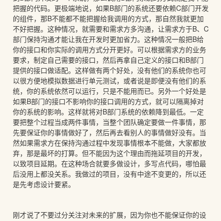
把握的代码。更极端地说，如果B部门的系统还要依赖C部门开发
的组件，那B不能都不能把握给我调用的方式，那自然我就更加
不好把握。这种情况，就需要和需求方多沟通，让需求方于B、C
部门保持沟通才能让我在开发时更加省力。这种情况一般把B给
你的接口和你实际的调用方式分开更好。可以根据需求方的业务
要求，制定自己需要的接口，然后再拿自己定义的接口和B部门
提供的接口做适配。这样做有两个好处，没有他们的系统你也可
以很方便地模拟数据进行单元测试，或者说是即便没有他们的系
统，你的系统依然可以运行，只是不能用而已。另外一个好处是
如果B部门的接口不影响你的接口调用的方式，就可以隔离掉对
你的系统的影响。这样就将对B部门系统的依赖降到最低。一定
要把整个过程当成两件事情，当整个团队确定要做一件事情，那
先要保证你的事情做好了，然后再去看别人的事情做好没有。当
然如果需求方在保持沟通过程中发现事情根本不能做，大家都放
弃，那是最坏的打算。但不能因为这个理由而拖延项目的开发，
以致项目延期。在这种场合就要多做设计，多写点代码，哪怕最
后没用上都没关系。我做过的项目，没有中途不变更的，所以还
是先考虑设计要紧。
刚才说了不要过分关注对未来的扩展，因为你也不能保证你的设