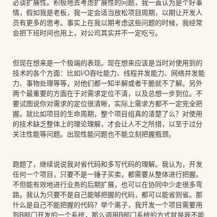
必谈扩展性。积极地去考虑扩展性的问题，我一直认为是个好事
情，假如我是老板，我一定会适当放松项目周期，以期让开发人
员有更多的思考。事实上在我以期考虑这些问题的时候，我经常
会把下班时间也用上，对公司其实并不一定吃亏。
但现在想来是一个极端的表现。现在想来应该是当时对使用到的
技术的各个方面：比如I/O吞吐能力、线程并发能力、网络并发能
力、事物处理等等，对他们都一知半解或者干脆就不了解。另外
两个最重要的方面在于对需求定位不清，以及总想一步到位。不
要试图说你对需求的定位很清晰，实际上需求方都不一定完全把
握。就比如项目的生命周期，整个项目组真的清楚了么？对使用
的技术缺乏整体上的理论理解，才会让人不之所措，以至于过分
关注性能等问题。出现性能问题也不能立刻把握瓶颈。
跑题了，继续说说我对省代码和多写代码的理解。我认为，开发
任何一个项目，只要不是一锤子买卖，都需要从整体进行把握。
不但能有效地进行业务的后期扩展，也可以在协同中少走很多弯
路。我认为只要不是自己能够把握的代码，都可以能省则省。那
什么是自己不能把握的代码？举个离子，我开发一个项目需要用
到B部门开发的一个系统，那么调用B部门系统的方式就是我不能