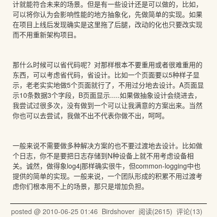
计就能符合未来的场景。但是有一些设计还是可以做的，比如，
可以将你认为会影响性能的地方抽象化，先做简单的实现。如果
在项目上线后发现确实是这里拖了后腿，改动的化也只要改实现
而不用重新架构项目。
那什么时候可以省代码呢？对那样根本不要重用或者很难重用的
东西，可以考虑省代码，省设计。比如一个页面要以5种样子显
示，老老实实地做5个页面就行了，不用过分地去设计。A页面显
示10条数据3个字段，B页面显示.....如果做抽象设计会绕进去，
我尝试过很多次，没有做到一个可以让我满意的方案出来。当然
你也可以去尝试，我做不出不代表你做不出，呵呵。
一般来说不需要做多种解决方案的也不要过渡地去设计。比如做
个日志，你不是要把日志存储到N种设备上就不用考虑设备相
关。诚然，做得象log4j那样确实很牛，但common-logging中也
提供的简单的实现。一般来说，一个团队形成的积累不用过渡考
虑你们根本用不上的场景，那只是增加负担。
posted @
2010-06-25 01:46
Birdshover
阅读(
2615
) 评论(
13
)