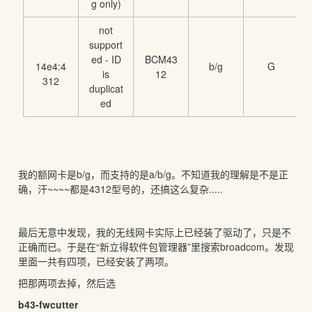
g only)
not
support
ed - ID
BCM43
14e4:4
b/g
G
is
12
312
duplicat
ed
我的额网卡是b/g，而支持的是a/b/g。不知道我的理解是不是正
确，汗~~~~都是4312型号的，还搞这么复杂.....
最后无意中发现，我的无线网卡实际上已经装了驱动了，只是不
正确而已。于是在“新立得软件包管理器”里搜索broadcom。发现
里面一共有四项，已经安装了两项。
把那两项去掉，然后选
b43-fwcutter