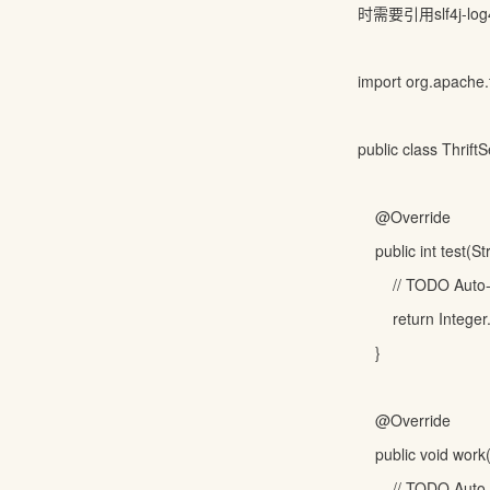
时需要引用slf4j-log4j
import org.apache.t
public class Thrift
@Override
public int test(S
// TODO Auto
return Integer
}
@Override
public void work
// TODO Auto