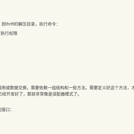
t。到thrift的解压目录，执行命令：
/设置执行权限
调用或数据交换，需要依赖一组结构和一些方法。需要定义好这个方法，才可
端已经开发好了，那就非常像是适配器模式了。
的接口：