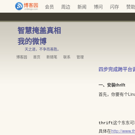
会员
周边
新闻
博问
闪存
赞
智慧掩盖真相
我的微博
天之道，不争而善胜。
博客园
首页
新随笔
联系
管理
四步完成跨平台调用
一、安装thrift
首先，你要有个Li
这个东东可
thrift
具体在
http://www.th