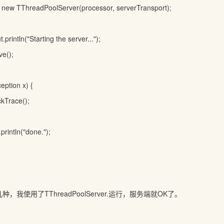
new TThreadPoolServer(processor, serverTransport);
intln("Starting the server...");
e();
ption x) {
Trace();
intln("done.");
几种，我使用了TThreadPoolServer.运行，服务端就OK了。