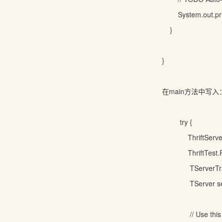
System.out.pri
}
}
在main方法中写入
try {
ThriftServe
ThriftTest.
TServerTrans
TServer serv
// Use this f