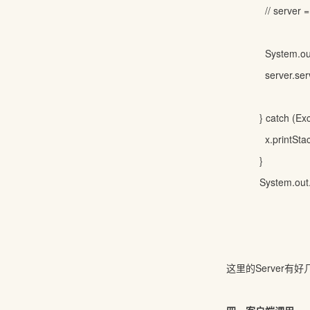
// server = 
System.out.pr
server.serv
} catch (Exce
x.printStack
}
System.out.pr
这里的Server有好