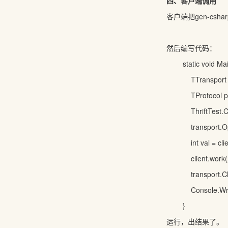
四、客户端调用
客户端把gen-csha
然后编写代码：
static void Mai
TTransport 
TProtocol p
ThriftTest.C
transport.O
int val = cli
client.work(
transport.C
Console.Wri
}
运行，出结果了。