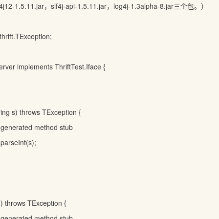
12-1.5.11.jar，slf4j-api-1.5.11.jar，log4j-1.3alpha-8.jar三个包。）
hrift.TException;
Server implements ThriftTest.Iface {
tring s) throws TException {
-generated method stub
.parseInt(s);
() throws TException {
-generated method stub