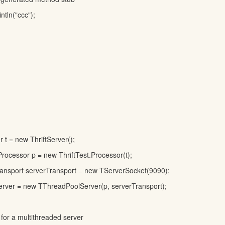
ntln("ccc");
：
r t = new ThriftServer();
Processor p = new ThriftTest.Processor(t);
port serverTransport = new TServerSocket(9090);
er = new TThreadPoolServer(p, serverTransport);
or a multithreaded server