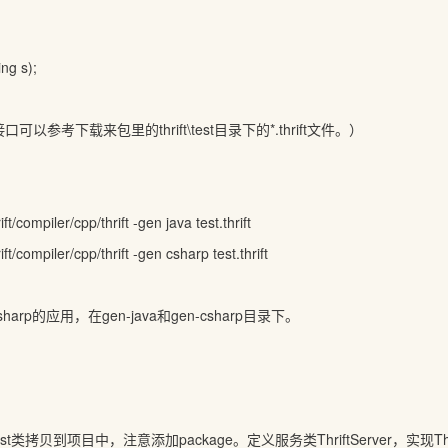
g s);
以参考下载来包里的thrift\test目录下的*.thrift文件。）
：
ft/compiler/cpp/thrift -gen java test.thrift
ft/compiler/cpp/thrift -gen csharp test.thrift
harp的应用，在gen-java和gen-csharp目录下。
Test类拷贝到项目中，注意添加package。定义服务类ThriftServer，实现Thrift