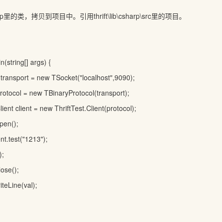
rp里的类，拷贝到项目中。引用thrift\lib\csharp\src里的项目。
n(string[] args) {
transport = new TSocket("localhost",9090);
rotocol = new TBinaryProtocol(transport);
lient client = new ThriftTest.Client(protocol);
pen();
ent.test("1213");
);
lose();
teLine(val);