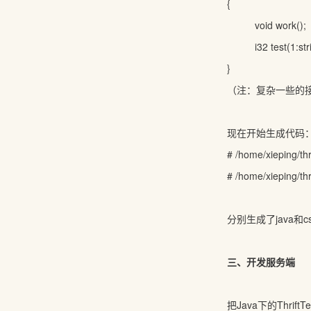
{
void work();
i32 test(1:strin
}
（注：复杂一些的接口可
现在开始生成代码
# /home/xieping/thri
# /home/xieping/thri
分别生成了java和cs
三、开发服务端
把Java下的Thrift