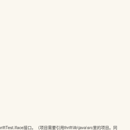
Test.Iface接口。（项目需要引用thrift\lib\java\src里的项目。同