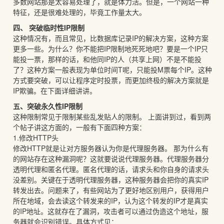
多数网站那是太容易处理了，就是体力活。但是，一个网站一种
特征，还是很难处理的，毕竟工作量太大。
四、 突破临时性IP限制
这种情况有，而且常见，比数据库记录IP的解决方案，这种方案
更多一些。为什么？你不能把IP限制地死死地吧？要是一个IP只
能投一票，那样的话，和他同IP的人（共享上网）不是不能投
了？这种方案一般表现为单位时间T呢，只能投M票每个IP。这种
方式要突破，可以让程序定时投票，而更加终极的解决方案就是
IP欺骗。在下面详细讲讲。
五、突破永久性IP限制
这种限制常见于限制某些乱发贴人的限制。 上面讲到过，看到两
个帖子讲这方面的，一般有下面四种方案：
1.修改HTTP头
修改HTTP就是让对方服务器认为你是代理服务器。 那为什么有
的网站存在这种漏洞呢？这就要说说代理服务器。代理服务器分
透明代理和匿名代理。匿名代理的话，请求头和你自身的请求头
没差别。关键在于透明代理服务器，这种服务器会把你的真实IP
转发出去。问题来了，有些网站为了更好地区别用户，获得用户
所在地域，会去读这个转发来的IP，认为这个转发的IP才是真实
的IP地址。这就存在了漏洞，攻击者可以通过伪造这个地址，服
务器就会识别错误。具体方式见：