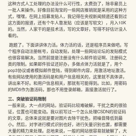
这种方式人工处理的办法没什么可行性，太费劲了，除非雇员上
一批人来操作。好像目前淘宝的一些网店推销就是采用的这种方
式，嘿嘿，在网上招募发贴人，我记得在央视新闻频道还看到过
这方面的报道，还有个牛人靠发贴（应该是写软文），月入10K
的。当然，人家干的是技术活，写的文章好，写得不好估计没人
看的。
跑题了，下面讲讲体力活。体力活的话，还是程序员来做吧。写
个程序自动注册帐号，自动发贴，处理一些网站论坛的发贴模式
也很容易解决。当然前提是注册没有什么邮件验证啊、注册码之
类的限制。如果邮件验证还好办，多做点体力活就是了，用个
pop3协议或者模拟邮件登陆，得到邮件内容，用激活地址激活。
有些网站使用的激活码是和用户信息相关的，这里就不具体讲，
讲出来不好。和用户信息相关，那就有可能得到。比如，用密码
的MD5作为激活码，那也不用登录邮箱，直接激活就行了。
三、突破验证码限制
一般来说，大一点的网站，验证码比较难破解，干扰之类的很验
证，位置也可能变动。我以前写过一个怎么处理CSDN的验证码
的文章，总体来说就是要对图片去除干扰色，把噪音降低到最
小。然后，对字进行模式识别也好，进行矢量识别也罢，都需要
大量的精力来处理。总地来说，一般的网站很容易就破解了，大