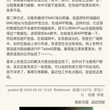
过程像是暴力破解，命中可能不是很高，在伪造IP投票系统中，
效率不高。
第二种方式，对服务器进行MAC地址欺骗，就是把你的电脑的
MAC地址与伪造的IP发过去，形成ARP欺骗。这样的话，它应答
的数据包就不会被你的电脑抛弃，就可以用WinPcap在链路层取
得这个数据包，进而得到Ack数字。也就是先用ARP欺骗一下，
然后再伪造IP连接。在局域网中，实验是成功的，但是在广域网
中，如何在路由上进行传递，贫道现在也没有经验。网上有种方
案说是对路由器进行IP Table的欺骗，看得是云里来雾里去，仿
佛贫道真的位列仙班了～～～。
基本上贫道见过的解决方案也就是这些了。另外对于注册用户那
块，其实还是有其它一些思路，可以劫持到其它用户的会话的，
就不详述了，等哪天再聊聊。最近找工作有点郁闷，就说到这里
吧。
posted @
2009-09-22 13:28
Birdshover
阅读(
10373
) 评论(
1
3
)
收藏
举报
刷新页面
返回顶部