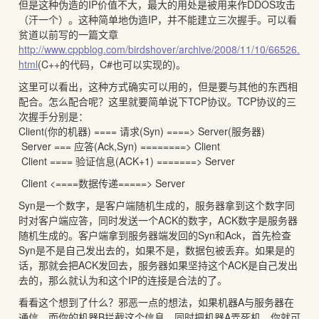
但是这种伪造的IP价值不大，最大的用处是被用来作DDOS攻击
（汗一个）。这种简单地伪造IP，并不能建立三次握手。可以看
贫道以前写的一篇文章
http://www.cppblog.com/birdshover/archive/2008/11/10/66526.
html
(C++的代码，C#也可以实现的)。
这里可以看出，这种方式确实可以用的，但是要与其他的东西相
配合。怎么配合呢？这里就要简单说下TCP协议。TCP协议的三
次握手分别是：
Client(你的机器) ==== 请求(Syn) ====> Server(服务器)
Server === 应答(Ack,Syn) ========> Client
Client ==== 验证信息(ACK+1) =======> Server
Client <====数据传递=====> Server
Syn是一个数字，是客户端随机生成的，服务器拿到这个数字同
时对客户端应答，同时发送一个ACK的数字，ACK数字是服务器
随机生成的。客户端拿到服务器端发回的Syn和Ack，首先检查
Syn是不是自己发出去的，如果不是，数据包被丢弃。如果是的
话，那就会把ACK发回去，服务器如果坚持这个ACK是自己发出
去的，那么就认为和这个IP的连接是合法的了。
看看这个想到了什么？邪恶一点的想法，如果机器A与服务器在
通信，而你的机器B拦截这个信息，同时把机器A弄死机，你就可