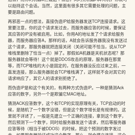
以劫持这个会话。当然，这里面有很多其它需要处理的问题，主
要是路由问题。
再邪恶一点的想法，直接伪造IP给服务器发送TCP连接请求。这
里要注意，你的这个请求发过去，而服务器应答的时候，要保证
其应答的IP没有被启用。比如，你用A的地址发了个请求给服务
器，而服务器应答A，那样的话，A就会告诉服务器我没有发送过
这个请求，那服务器就把连接关闭（关闭可能不恰当，说从TCP
堆栈里删除了恰当一点）掉了。那假如A机器是关机状态呢？那
服务器就会等待！这个就是DDOS攻击的原理，服务器在那里
等，而TCP堆栈的大小是固定的，在服务器没反应过来之前，一
直发连接，那么服务器就会TCP堆栈满了，这样就不会对其它的
请求响应了，其它人的请求别拒绝了。
而伪造IP是和这个有关的，有两种方式伪造IP。一种是猜测Ack
应答的数字，另外一个是欺骗它MAC地址。
猜测ACK应答数字，这个和TCP的实现原理有关，TCP启动的时
候，是随机了一个数字没错，但是这个数字增长是有规律的。这
里就不详述了，一般是先建立一个正确的连接，拿到这个数字，
然后预测下一个数字，同时给服务器发送个请求，然后等服务器
应答等待（相当于被DDOS）的时候，把这个预测的数字发过
去。如果服务器验证成功这个数字，那么，就会建立连接。这个