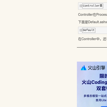
Controller类
Controller在P
下面是Default.as
Default
在Controller