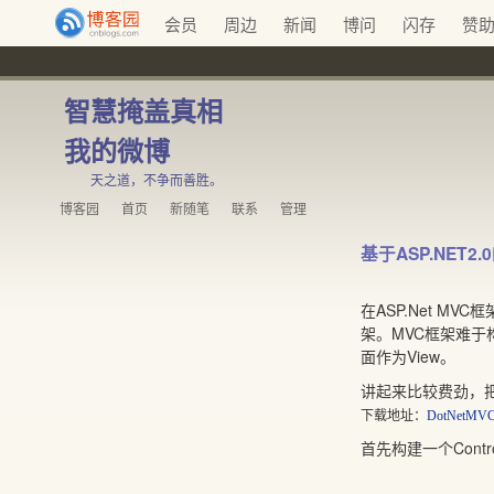
会员
周边
新闻
博问
闪存
赞
智慧掩盖真相
我的微博
天之道，不争而善胜。
博客园
首页
新随笔
联系
管理
基于ASP.NET2
在ASP.Net M
架。MVC框架难于构
面作为View。
讲起来比较费劲，把
下载地址：
DotNetMVC.
首先构建一个Contro