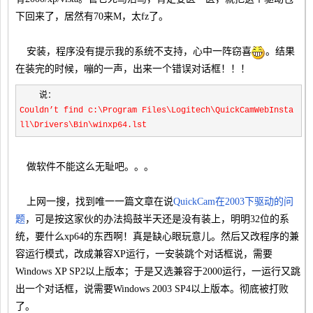
下回来了，居然有70来M，太fz了。
安装，程序没有提示我的系统不支持，心中一阵窃喜
。结果
在装完的时候，嘣的一声，出来一个错误对话框！！！
说：
C
ouldn’t find c:\Program Files\Logitech\QuickCamWebInsta
ll\Drivers\Bin\winxp64.lst
做软件不能这么无耻吧。。。
上网一搜，找到唯一一篇文章在说
QuickCam在2003下驱动的问
题
，可是按这家伙的办法捣鼓半天还是没有装上，明明32位的系
统，要什么xp64的东西啊！真是缺心眼玩意儿。然后又改程序的兼
容运行模式，改成兼容XP运行，一安装跳个对话框说，需要
Windows XP SP2以上版本；于是又选兼容于2000运行，一运行又跳
出一个对话框，说需要Windows 2003 SP4以上版本。彻底被打败
了。