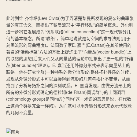
此时列维-齐维塔(Levi-Civita)为了弄清楚黎曼所发现的复杂的曲率张
量的真正含义，而提出了黎曼流形中“平行移动”的简单概念。外尔则
进一步将它发展成为“仿射联络(affine connection)”这一现代微分几
何的基本概念。所谓“联络”，简单地说就是切空间的求导法则(用于
刻画流形的弯曲程度)。法国数学家E. 嘉当(E.Cartan)在其所使用的
著名的“活动标架”方法的基础上提炼出了“向量丛(vector bundle)”上
的联络的思想(后来人们又从向量丛的理论中抽象出了更一般的“纤维
丛(fiber bundle)”理论)。E. 嘉当还用外微分形式来表示向量丛上的
联络。他在研究李群(一种特殊的微分流形)的整体拓扑性质的时候，
发现从外微分形式中可以直接得到流形的几何与拓扑不变量，从而
找到了分析与拓扑之间的深刻联系。E. 嘉当发现，由微分流形上的
所有的外微分形式确定的德拉姆(de Rham)同调群与的上同调群
(cohomology group)是同构的(“同构”这一术语的意思是说，在代数
上这两个群是完全一样的)，从而就可以用外微分形式来表示代数簇
的几何不变量。