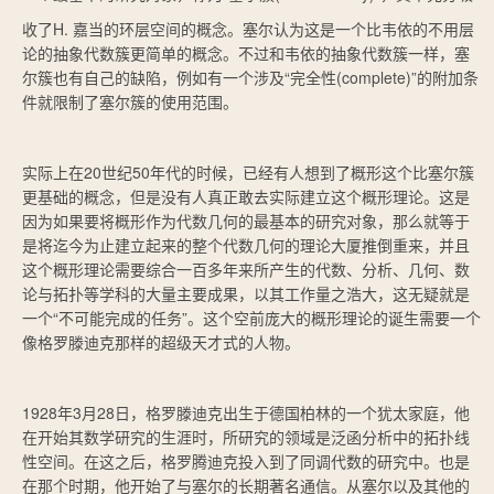
收了H. 嘉当的环层空间的概念。塞尔认为这是一个比韦依的不用层
论的抽象代数簇更简单的概念。不过和韦依的抽象代数簇一样，塞
尔簇也有自己的缺陷，例如有一个涉及“完全性(complete)”的附加条
件就限制了塞尔簇的使用范围。
实际上在20世纪50年代的时候，已经有人想到了概形这个比塞尔簇
更基础的概念，但是没有人真正敢去实际建立这个概形理论。这是
因为如果要将概形作为代数几何的最基本的研究对象，那么就等于
是将迄今为止建立起来的整个代数几何的理论大厦推倒重来，并且
这个概形理论需要综合一百多年来所产生的代数、分析、几何、数
论与拓扑等学科的大量主要成果，以其工作量之浩大，这无疑就是
一个“不可能完成的任务”。这个空前庞大的概形理论的诞生需要一个
像格罗滕迪克那样的超级天才式的人物。
1928年3月28日，格罗滕迪克出生于德国柏林的一个犹太家庭，他
在开始其数学研究的生涯时，所研究的领域是泛函分析中的拓扑线
性空间。在这之后，格罗腾迪克投入到了同调代数的研究中。也是
在那个时期，他开始了与塞尔的长期著名通信。从塞尔以及其他的