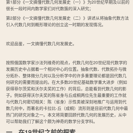
第1部分《一文搞懂代数几何发展史（一）》为20世纪早期及以前的
很长一段时间内数学家们对代数簇的深入研究；
第2部分《一文搞懂代数几何发展史（二）》讲述从将抽象代数方法
引入代数几何到概形理论的创立这一时期的发现情况。
欢迎品鉴，一文搞懂代数几何发展史。
按照俄国数学家沙法列维奇的观点，代数几何在20世纪现代数学的
发展历史中占据着一个相对中心的位置。抽象代数、代数拓扑与微
分拓扑、整体微分几何以及分析学中的许多重要理论都是因代数几
何研究的需要而提出的。在大多数20世纪基础数学重大进步（例如
获得菲尔茨奖和沃尔夫奖的工作）的背后，总能看到代数几何的影
子。例如获得沃尔夫奖的陈省身与丘成桐两位先生最重要的工作就
与代数几何密切相关：陈（省身）示性类被深刻地推广与运用到代
数几何中，而著名的卡拉比-丘（成桐）流形则是目前代数几何中最
热门的研究对象之一。本文将简要回顾代数几何的发展历史，从中
可以帮助我们了解这个颇为神奇的数学分支学科。
一、在19世纪之前的探索