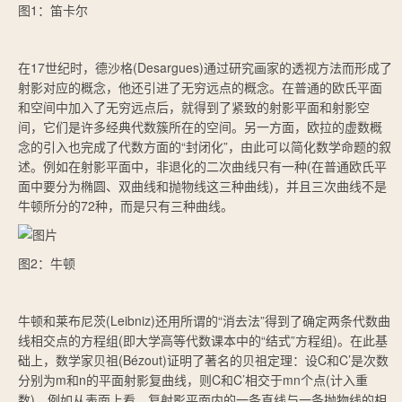
图1：笛卡尔
在17世纪时，德沙格(Desargues)通过研究画家的透视方法而形成了
射影对应的概念，他还引进了无穷远点的概念。在普通的欧氏平面
和空间中加入了无穷远点后，就得到了紧致的射影平面和射影空
间，它们是许多经典代数簇所在的空间。另一方面，欧拉的虚数概
念的引入也完成了代数方面的“封闭化”，由此可以简化数学命题的叙
述。例如在射影平面中，非退化的二次曲线只有一种(在普通欧氏平
面中要分为椭圆、双曲线和抛物线这三种曲线)，并且三次曲线不是
牛顿所分的72种，而是只有三种曲线。
图2：牛顿
牛顿和莱布尼茨(Leibniz)还用所谓的“消去法”得到了确定两条代数曲
线相交点的方程组(即大学高等代数课本中的“结式”方程组)。在此基
础上，数学家贝祖(Bézout)证明了著名的贝祖定理：设C和C’是次数
分别为m和n的平面射影复曲线，则C和C’相交于mn个点(计入重
数)。例如从表面上看，复射影平面内的一条直线与一条抛物线的相