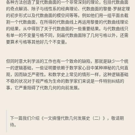
各种方法创造了复代数曲面的一个非常深刻的理论，包括代数曲面
的奇点解消、除子与线性系的经典理论、代数曲面的黎曼-罗赫定理
的初步形式以及代数曲面的模空间等等。例如他们用一组平面去截
割一个代数曲面，在所得的代数曲线上再运用黎曼的代数曲线理论
的结果，从中得到了关于代数曲面的一些重要结果。与代数曲线只
有单一的不变量亏格不同，刻画代数曲面除了几何亏格以外，还需
要算术亏格等其他好几个不变量。
但同时意大利学派的工作也有一个致命的缺陷，那就是缺少一个统
一的逻辑基础，一些证明要依赖于数学家心目中某种神秘的几何直
观，因而缺乏严密性。和数学史上常见的情形一样，这种逻辑基础
不稳的状况对于视严格为生命的数学家们来说是一件特别纠结的
事，它严重阻碍了代数几何的向前发展。
下一篇我们介绍《一文搞懂代数几何发展史（二）》，敬请期
待。