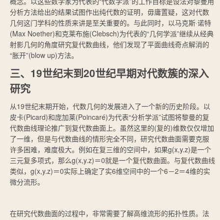
概念。以这些数学家为代表的“代数学派”的工作目标是设法对黎曼用
分析方法给出的结果试图作出纯代数的证明，毋庸置疑，这对代数
几何这门学科的性质来讲是至关重要的。与此同时，以马克斯·诺特
(Max Noether)和克莱布施(Clebsch)为代表的“几何学派”继续从经典
射影几何的角度研究复代数曲线，他们发现了平面曲线奇点解消的
“胀开”(blow up)方法。
三、19世纪末到20世纪早期对代数簇的深入
研究
从19世纪末期开始，代数几何的发展进入了一个新的历史阶段。以
皮卡(Picard)和庞加莱(Poincaré)为代表“分析学派”试图将黎曼的复
代数曲线理论推广到复代数曲面上。虽然这里的(复的)维数仅仅增加
了一维，但是与代数曲线的情形完全不同，研究代数曲面需要克服
许多困难，难度极大。例如在复三维的空间中，如果g(x,y.z)是一个
三元复多项式，那么g(x,y.z)＝0就是一个复代数曲面。与复代数曲线
类似，g(x,y.z)＝0实际上确定了实6维空间中的一个6－2＝4维的实
微分流形。
在研究代数曲面的过程中，非常需要了解高维流形的拓扑性质。法