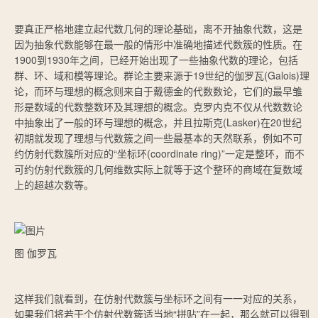
要真正严格地建立起代数几何的理论基础，离不开抽象代数，这是
因为抽象代数能够在最一般的情形中准确地描述代数簇的性质。在
1900到1930年之间，已经开始出现了一些抽象代数的理论，包括
群、环、域和模等理论。群论主要来源于19世纪的伽罗瓦(Galois)理
论，而环与理想的概念则来自于戴德金的代数数论，它们的最早雏
形是数域的代数整数环及其理想的概念。克罗内克不仅从代数数论
中抽象出了一般的环与理想的概念，并且拉斯克(Lasker)在20世纪
初期就发现了理想与代数簇之间一些最基本的天然联系，例如不可
约仿射代数簇所对应的“坐标环(coordinate ring)”一定是整环，而不
可约仿射代数簇的几何维数实际上就等于这个整环的商域在复数域
上的超越次数等。
图 伽罗瓦
这样我们就看到，在仿射代数簇与坐标环之间有一一对应的关系，
如果我们将若干个仿射代数簇适当地“拼贴”在一起，那么就可以得到