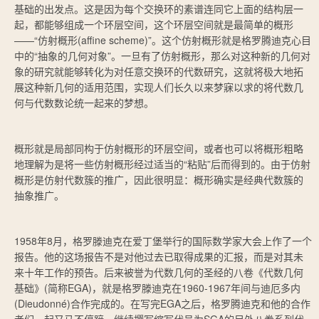
基础的出发点。这是因为每个交换环的素谱连同它上面的结构层一
起，都能够组成一个环层空间，这个环层空间就是最简单的概形
——“仿射概形(affine scheme)”。这个仿射概形就是格罗腾迪克心目
中的“抽象的几何对象”。一旦有了仿射概形，那么对这种新的几何对
象的研究就能够转化为对任意交换环的代数研究，这就将极大地拓
展这种新几何的适用范围，实现人们长久以来梦寐以求的将代数几
何与代数数论统一起来的梦想。
概形就是局部同构于仿射概形的环层空间，或者也可以将概形粗略
地理解为是将一些仿射概形经过适当的“粘贴”后而得到的。由于仿射
概形是仿射代数簇的推广，因此很明显：概形确实是经典代数簇的
抽象推广。
1958年8月，格罗滕迪克在爱丁堡举行的国际数学家大会上作了一个
报告。他的这场报告不是对他过去已取得成果的汇报，而是对其未
来十年工作的预告。后来被誉为代数几何的圣经的八卷《代数几何
基础》(简称EGA)，就是格罗滕迪克在1960-1967年间与迪厄多内
(Dieudonné)合作完成的。在写完EGA之后，格罗腾迪克和他的合作