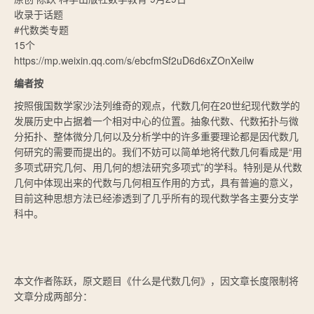
收录于话题
#代数类专题
15个
https://mp.weixin.qq.com/s/ebcfmSf2uD6d6xZOnXeilw
编者按
按照俄国数学家沙法列维奇的观点，代数几何在20世纪现代数学的
发展历史中占据着一个相对中心的位置。抽象代数、代数拓扑与微
分拓扑、整体微分几何以及分析学中的许多重要理论都是因代数几
何研究的需要而提出的。我们不妨可以简单地将代数几何看成是“用
多项式研究几何、用几何的想法研究多项式”的学科。特别是从代数
几何中体现出来的代数与几何相互作用的方式，具有普遍的意义，
目前这种思想方法已经渗透到了几乎所有的现代数学各主要分支学
科中。
本文作者陈跃，原文题目《什么是代数几何》，因文章长度限制将
文章分成两部分：