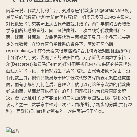
简单来说，代数几何的主要研究对象是“代数簇”(algebraic variety)，
最简单的代数簇(也称为仿射代数簇)是一组多元多项式的零点集合。
对代数簇的研究实际上从古代希腊就开始了，两千年前的古希腊数
学家们所熟悉的直线、圆、圆锥曲线、三次曲线等代数曲线和平
面、球面、柱面和二次曲面等代数曲面都属于只用一个多项式来确
定的代数簇。在没有直角坐标系的条件下，阿波罗尼乌斯
(Apollonius)运用在今天看来很笨拙的综合几何方法对圆锥曲线作了
十分详尽的研究，发现了它的许多性质。到了近代法国数学家笛卡
尔(Descartes)和费马(Fermat)能够用解析几何方法来研究任意代数
曲线方程的时候，事情就发生了质的飞跃。古代希腊数学家由于没
有代数工具，他们只能局限于研究低次代数方程所表示的曲线或曲
面，而有了解析几何之后，在理论上就可以讨论任意次数的代数曲
线或曲面，从而就可以把所有的几何问题都转化为代数问题来解
决。费马还证明了所有非退化的二次曲线都是圆锥曲线。微积分的
发明者之一、数学家牛顿对三次平面曲线进行了初步的分类(共有72
种)，而欧拉(Euler)则对所有的二次曲面进行了分类。