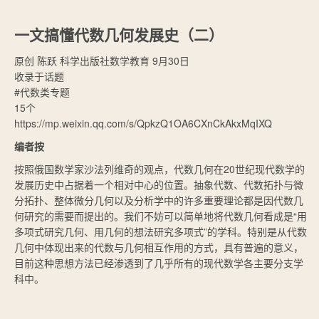
一文搞懂代数几何发展史（二）
原创
陈跃
科学出版社数学教育
9月30日
收录于话题
#代数类专题
15个
https://mp.weixin.qq.com/s/QpkzQ1OA6CXnCkAkxMqIXQ
编者按
按照俄国数学家沙法列维奇的观点，代数几何在20世纪现代数学的
发展历史中占据着一个相对中心的位置。抽象代数、代数拓扑与微
分拓扑、整体微分几何以及分析学中的许多重要理论都是因代数几
何研究的需要而提出的。我们不妨可以简单地将代数几何看成是“用
多项式研究几何、用几何的想法研究多项式”的学科。特别是从代数
几何中体现出来的代数与几何相互作用的方式，具有普遍的意义，
目前这种思想方法已经渗透到了几乎所有的现代数学各主要分支学
科中。