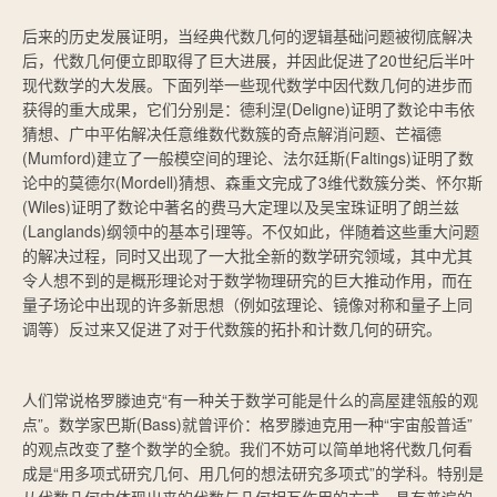
后来的历史发展证明，当经典代数几何的逻辑基础问题被彻底解决
后，代数几何便立即取得了巨大进展，并因此促进了20世纪后半叶
现代数学的大发展。下面列举一些现代数学中因代数几何的进步而
获得的重大成果，它们分别是：德利涅(Deligne)证明了数论中韦依
猜想、广中平佑解决任意维数代数簇的奇点解消问题、芒福德
(Mumford)建立了一般模空间的理论、法尔廷斯(Faltings)证明了数
论中的莫德尔(Mordell)猜想、森重文完成了3维代数簇分类、怀尔斯
(Wiles)证明了数论中著名的费马大定理以及吴宝珠证明了朗兰兹
(Langlands)纲领中的基本引理等。不仅如此，伴随着这些重大问题
的解决过程，同时又出现了一大批全新的数学研究领域，其中尤其
令人想不到的是概形理论对于数学物理研究的巨大推动作用，而在
量子场论中出现的许多新思想（例如弦理论、镜像对称和量子上同
调等）反过来又促进了对于代数簇的拓扑和计数几何的研究。
人们常说格罗滕迪克“有一种关于数学可能是什么的高屋建瓴般的观
点”。数学家巴斯(Bass)就曾评价：格罗滕迪克用一种“宇宙般普适”
的观点改变了整个数学的全貌。我们不妨可以简单地将代数几何看
成是“用多项式研究几何、用几何的想法研究多项式”的学科。特别是