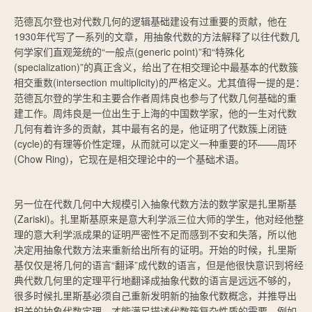
范德瓦尔登也对代数几何的逻辑基础建设有过重要的贡献，他在
1930年代写了一系列的文章，用抽象代数的方法解释了以往代数几
何学家们直观笼统的“一般点(generic point)”和“特殊化
(specialization)”的真正含义，给出了在相交理论中最基本的代数簇
相交重数(intersection multiplicity)的严格定义。尤其值得一提的是：
范德瓦尔登的学生和主要合作者周炜良也参与了代数几何基础的重
建工作。周炜良是一位出生于上海的中国数学家，他的一生对代数
几何有着许多的贡献，其中最有名的是，他证明了代数簇上闭链
(cycle)的有理等价性定理，从而就可以定义一种重要的环——周环
(Chow Ring)，它现在是相交理论中的一个基础术语。
另一位在代数几何中大规模引入抽象代数方法的数学家是扎里斯基
(Zariski)。扎里斯基原来是意大利学派三位大师的学生，他对经他整
理的意大利学派成果的证明严密性不足而感到不安和失落，所以他
决定用抽象代数方法来重新给出所有的证明。开始的时候，扎里斯
基仅仅是将几何的语言“翻译”成代数的语言，但是他很快意识到将经
典代数几何里的定理平行地翻译成抽象代数的语言是远远不够的，
很多时候扎里斯基必须自己重新发明新的抽象代数概念，并推导出
相关的抽象代数定理，才能满足描述代数簇复杂性质的需要。例如