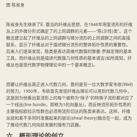
图 陈省身
陈省身先生继承了E. 嘉当的纤维丛思想，在1946年用复流形的纤维
丛上的外微分形式确定了的上同调群的元素——“陈(示性)类”。这个
概念建立起了纤维丛的上同调群与微分流形的上同调群之间的直接
联系，显示了纤维丛对于描述微分流形的整体拓扑性质的重要性。
后来人们逐渐发现，陈类是表达高维代数簇的黎曼-罗赫定理的基本
工具，而纤维丛则是描述代数簇几何性质的基本语言(如所周知，纤
维丛也是现代数学物理理论中的一个基本概念)。
而要让纤维丛真正进入代数几何，靠的是另一位大数学家韦依(Weil)
的努力。1950年，韦依首先发现纤维丛理论可以用到代数几何中，
这是因为他看出复流形上的每个被称为“除子”的特殊子流形都对应了
一个线丛(line bundle，即秩为1的向量丛)，而反映流形拓扑性质的
主要指标欧拉示性数也必须用流形切丛的陈类来表达。这样，纤维
丛就和差不多同时发展起来的层论(sheaf theory)融合在一起，成为
了推动代数几何向前发展的强有力武器。
六、概形理论的创立