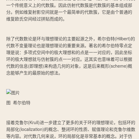
一个传统意义上的代数簇。因此仿射代数簇是代数簇的基本组成部
分。例如维复射影空间就是一个最简单的代数簇，它是由个普通的
维复欧氏空间经过拼贴而成的。
除了代数数论是环与理想理论的主要起源之外，希尔伯特(Hilbert)的
代数不变量理论也是理想理论的重要来源。著名的希尔伯特零点定
理是说：多项式空间中的极大理想和的点是一一对应的，因此坐标
环的极大理想就与仿射簇的点一一对应。这其实也意味着可以根据
代数的信息(即理想)来构造几何的对象，这是后来概形(scheme)概
念能够产生的最原始的想法。
图 希尔伯特
接着克鲁尔(Krull)进一步建立了更多的关于环的理想理论，包括环的
局部化(localization)的概念、整闭环的性质、赋值理论和克鲁尔维数
等内容。对代数几何来说，环的局部化是非常基本的概念。对于仿