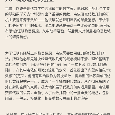
韦依可以说是现代数学中涉猎最广的数学家，他对20世纪几个主要
的基础数学分支学科都作出了重要的贡献。韦依研究代数几何的动
机主要是来源于数论——他很早就想证明著名的黎曼猜想。韦依采
用的是间接迂回的战术。简单地说就是先对一些比较简单的域(例如
有限域)证明黎曼猜想，从中取得经验，然后再来对付最难的复数域
上的黎曼猜想。
为了证明有限域上的黎曼猜想，韦依需要使用经典的代数几何方
法，所以他必须先解决经典代数几何的概念模糊不清、理论基础不
稳的严重问题。为此他在1946年专门写了一本专著《代数几何基
础》，在其中韦依仿照微分流形的定义，首先提出了内蕴的抽象“代
数簇”的定义，他用有理函数作为转换函数，将局部的比较简单的仿
射代数簇粘贴在一起，成为了一个抽象的代数簇，从而彻底摆脱了
外在射影空间的束缚，极大地扩展了代数几何的适用范围。韦依用
交换代数的语言，重新引入了代数几何中的一批重要的概念，包括
闭链、一般点、特殊化、相交重数和曲面上的对应等。
1946年，在上述这本书出版之后不久，韦依终于证明了他的关于有