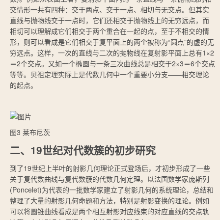
交情形一共有四种：交于两点、交于一点、相切与无交点。但其实
直线与抛物线交于一点时，它们还相交于抛物线上的无穷远点，而
相切可以理解成它们相交于两个重合在一起的点，至于不相交的情
形，则可以看成是它们相交于复平面上的两个被称为“圆点”的虚的无
穷远点。这样，一次的直线与二次的抛物线在复射影平面上总有1×2
＝2个交点。又如一个椭圆与一条三次曲线总是相交于2×3＝6个交点
等等。贝祖定理实际上是代数几何中一个重要小分支——相交理论
的起点。
图3 莱布尼茨
二、19世纪对代数簇的初步研究
到了19世纪上半叶的射影几何理论正式登场后，才初步形成了一些
关于复代数曲线与复代数簇的代数几何定理。以法国数学家庞斯列
(Poncelet)为代表的一批数学家建立了射影几何的系统理论，总结和
整理了大量的射影几何命题和方法，特别是射影变换的理论。例如
可以将圆锥曲线看成是两个相互射影对应线束的对应直线的交点轨