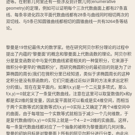
迹等。在射影几何里还有一些涉及到计数几何(enumerative
geometry)的定理，例如可以证明每个三次代数曲面上都有27条直
线、每条非退化四次平面代数曲线都有28条与曲线同时相切两次的
双切线、与5条已知圆锥曲线都相切的圆锥曲线一共有3264条等结
论。
黎曼是19世纪最伟大的数学家。他在研究阿贝尔积分理论的过程中
提出了内蕴的“黎曼面”的概念和黎曼面上代数函数的理论。阿贝尔积
分是复变函数论中与复代数曲线紧密相关的一种复积分，它来源于
微积分中更早的“椭圆积分”，而研究椭圆积分的最初目的则是为了计
算椭圆的周长(我们在微积分里已经知道，类似于求椭圆周长的这种
定积分是没有原函数的，它们只能通过近似计算的方法来求出定积
分的值)。现在在复平面内，如果f(x,y)是一个二元复多项式，那么
f(x,y)＝0就定义了一条复代数曲线，注意在这里可以取复数值的x和y
都是实2维的复变量，因此复平面就可以看成是实4维空间，而相当
于两个实数等式的复数等式f(x,y)＝0实际上又确定了两个4维空间中
的曲面，由于每增加一个实数等式就相当于减少一个几何维数，于
是复代数曲线f(x,y)＝0实际上就是一个4－2＝2维的实曲面。这样，
每一条复代数曲线都对应了一个抽象的被称为黎曼面的几何对象。
黎曼的初始目标是对黎曼面上所有的阿贝尔积分进行分类，由此出