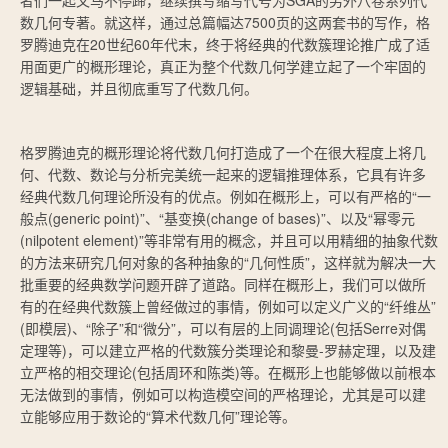
者们一起又马不停蹄，继续撰写缩写代号为SGA的另外八卷系列代
数几何专著。就这样，通过总篇幅达7500页的这两套书的写作，格
罗腾迪克在20世纪60年代末，终于将经典的代数簇理论推广成了适
用面更广的概形理论，真正为整个代数几何学建立起了一个牢固的
逻辑基础，并且彻底重写了代数几何。
格罗腾迪克的概形理论将代数几何打造成了一个在很大程度上将几
何、代数、数论与分析完美统一起来的逻辑推理体系，它具有许多
经典代数几何理论所没有的优点。例如在概形上，可以有严格的“一
般点(generic point)”、“基变换(change of bases)”、以及“幂零元
(nilpotent element)”等非常有用的概念，并且可以用精细的抽象代数
的方法来研究几何对象的各种抽象的“几何性质”，这样就为解决一大
批重要的经典数学问题开辟了道路。同样在概形上，我们可以做所
有的在经典代数簇上曾经做过的事情，例如可以定义广义的“纤维丛”
(即模层)、“除子”和“微分”，可以有层的上同调理论(包括Serre对偶
定理等)，可以建立严格的代数簇分类理论和黎曼-罗赫定理，以及建
立严格的相交理论(包括周环和陈类)等。在概形上也能够做以前根本
无法做到的事情，例如可以构造模空间的严格理论，尤其是可以建
立能够应用于数论的“算术代数几何”理论等。