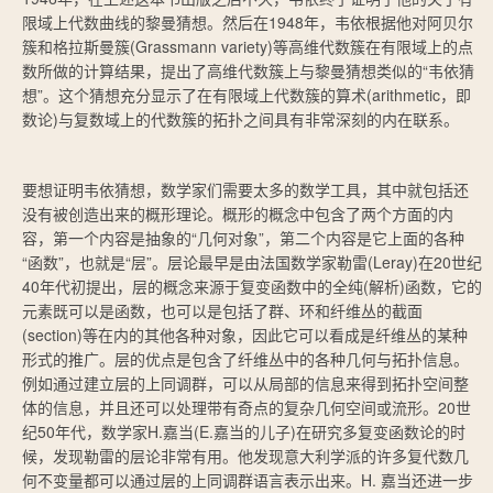
限域上代数曲线的黎曼猜想。然后在1948年，韦依根据他对阿贝尔
簇和格拉斯曼簇(Grassmann variety)等高维代数簇在有限域上的点
数所做的计算结果，提出了高维代数簇上与黎曼猜想类似的“韦依猜
想”。这个猜想充分显示了在有限域上代数簇的算术(arithmetic，即
数论)与复数域上的代数簇的拓扑之间具有非常深刻的内在联系。
要想证明韦依猜想，数学家们需要太多的数学工具，其中就包括还
没有被创造出来的概形理论。概形的概念中包含了两个方面的内
容，第一个内容是抽象的“几何对象”，第二个内容是它上面的各种
“函数”，也就是“层”。层论最早是由法国数学家勒雷(Leray)在20世纪
40年代初提出，层的概念来源于复变函数中的全纯(解析)函数，它的
元素既可以是函数，也可以是包括了群、环和纤维丛的截面
(section)等在内的其他各种对象，因此它可以看成是纤维丛的某种
形式的推广。层的优点是包含了纤维丛中的各种几何与拓扑信息。
例如通过建立层的上同调群，可以从局部的信息来得到拓扑空间整
体的信息，并且还可以处理带有奇点的复杂几何空间或流形。20世
纪50年代，数学家H.嘉当(E.嘉当的儿子)在研究多复变函数论的时
候，发现勒雷的层论非常有用。他发现意大利学派的许多复代数几
何不变量都可以通过层的上同调群语言表示出来。H. 嘉当还进一步