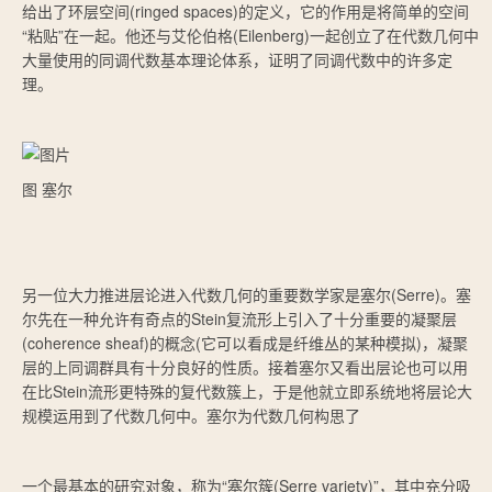
给出了环层空间(ringed spaces)的定义，它的作用是将简单的空间
“粘贴”在一起。他还与艾伦伯格(Eilenberg)一起创立了在代数几何中
大量使用的同调代数基本理论体系，证明了同调代数中的许多定
理。
图 塞尔
另一位大力推进层论进入代数几何的重要数学家是塞尔(Serre)。塞
尔先在一种允许有奇点的Stein复流形上引入了十分重要的凝聚层
(coherence sheaf)的概念(它可以看成是纤维丛的某种模拟)，凝聚
层的上同调群具有十分良好的性质。接着塞尔又看出层论也可以用
在比Stein流形更特殊的复代数簇上，于是他就立即系统地将层论大
规模运用到了代数几何中。塞尔为代数几何构思了
一个最基本的研究对象，称为“塞尔簇(Serre variety)”，其中充分吸