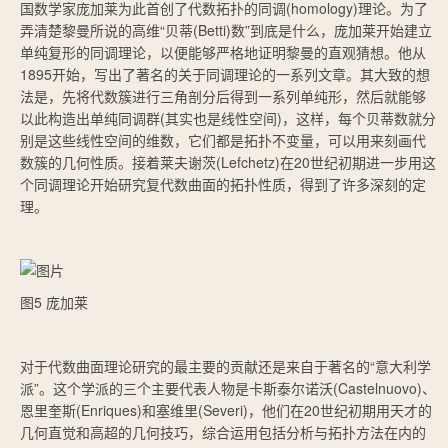
国数学家庞加莱为此首创了代数拓扑的同调(homology)理论。为了
弄清楚黎曼所说的高维“贝蒂(Betti)数”到底是什么，庞加莱开始建立
单纯复形的同调理论，以便能够严格地证明黎曼的直观猜想。他从
1895开始，写出了著名的关于同调理论的一系列文章。其大致的想
法是，先将代数簇进行三角剖分后得到一系列单纯形，然后就能够
以此构造出单纯同调群(其实也是线性空间)，这样，每个贝蒂数就分
别是这些线性空间的维数，它们都是拓扑不变量，可以用来刻画代
数簇的几何性质。接着莱夫谢茨(Lefchetz)在20世纪初期进一步用这
个同调理论开始研究复代数曲面的拓扑性质，得到了许多深刻的定
理。
图5 庞加莱
对于代数曲面理论研究的最主要的贡献还是来自于著名的“意大利学
派”。这个学派的三个主要代表人物是卡斯泰尔诺沃(Castelnuovo)、
恩里奎斯(Enriques)和塞维里(Severi)，他们在20世纪初期用天才的
几何直觉和高超的几何技巧，综合运用包括分析与拓扑方法在内的