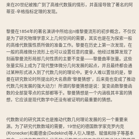
来在20世纪被推广到了高维代数簇的情形，并直接导致了著名的阿
蒂亚-辛格指标定理的发现。
黎曼在1854年的著名演讲中所给出n维黎曼流形的初步概念，不仅仅
是为了研究物理学意义上几何空间的需要，其实也是在为探索一般
的高维代数簇性质所做的准备工作。黎曼在历史上第一次发现，在
一般的高维微分流形上也可以设置任意的度量。他经过推算发现了
刻画黎曼流形局部几何性质的主要不变量——黎曼曲率张量。这些
张量实际上成为了现代整体微分几何发展的起点，并且最终都会通
过某种形式进入到了代数几何的理论中。更令人难以置信的是，黎
曼在研究数论时所提出的大名鼎鼎“黎曼猜想”，后来竟也变成了推动
代数几何发展的强大动力！所谓的黎曼猜想是说：复变函数黎曼函
数的全部复零点的实部都等于。黎曼猜想是一个内涵极其丰富的猜
想，它应该是现代数学中还没有被证明的最重要的猜想。
代数数论的研究其实也是推动代数几何理论发展的另一个重要来
源。为了研究代数数域的需要，19世纪的德国数学家克罗内克
(Kronecker)和戴德金(Dedekind)等人引入理想、赋值和除子等基本