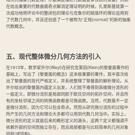
在给出重要的代数曲面奇点解消定理证明的时候，扎里斯基就第一
次成功地将环论中的整闭包的理论与克鲁尔的赋值环的理论运用到
了代数几何中，并且还创造了一个被称为“正规(normal)”的新的抽象
代数概念。
五、现代整体微分几何方法的引入
在1913年，数学家外尔(Weyl)在研究克莱因(Klein)的黎曼面著作的
基础上，写出了《黎曼面的概念》这本极重要的著作，其中首次给
出了黎曼面的现代严格定义，并系统整理了黎曼面的解析理论。从
外尔给出的黎曼面内蕴定义出发，人们就不难得到高维微分流形的
一般定义，即微分流形是局部同胚于欧氏空间的拓扑空间，并且所
有的坐标邻域之间的转换函数都是可微函数。当然，代数簇不一定
是微分流形，因为它可以包含奇点。然而从研究微分流形的过程中
所产生的几何方法和理论大多都可以用到代数几何当中。实际上，
微分流形的定义就是后来的概形定义的源头，这两个定义都强调不
依赖外部的空间而独立存在，而且局部都是与比较简单的几何对象
同胚(或同构)。