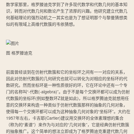
数学家那里，格罗滕迪克学到了许多现代数学和代数几何的基本知
识，转而对代数几何和数论产生了浓厚的兴趣。他研究建立代数几
何基础理论的强烈动机之一其实也是为了想证明那个与黎曼猜想类
似的有限域上高维代数簇的韦依猜想。
图 格罗滕迪克
前面曾经谈到在仿射代数簇和它的坐标环之间有一一对应的关系，
因此对仿射代数簇的几何研究也就可以转化为对相应的坐标环的代
数研究。然而坐标环是一种性质很好的环，它在环论中还有一个专
门的名称叫“-代数(-algebra)”。由于不是每个交换环都可以成为仿射
代数簇的坐标环(例如整数环Z就是如此)，所以格罗腾迪克就想用任
意的交换环来构造一种类似于仿射代数簇那样的抽象的几何对象，
使得每一个交换环都可以成为这种抽象几何对象的“坐标环”。大约在
1957年左右，卡吉耶(Cartier)建议用交换环的全体素理想的集合
（称为的“素谱”）来作为与对应的“几何对象”，它是经典仿射代数簇
的抽象推广。这个简单的想法立即成为了格罗腾迪克重建代数几何