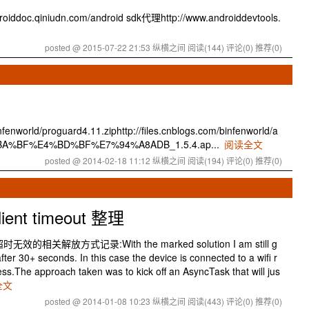
doc.qiniudn.com/android sdk代理http://www.androiddevtools.
posted @ 2015-07-22 21:53 纵横之间
阅读(144)
评论(0)
推荐(0)
fenworld/proguard4.11.ziphttp://files.cnblogs.com/binfenworld/a
BA%BF%E4%BD%BF%E7%94%A8ADB_1.5.4.ap...
阅读全文
posted @ 2014-02-18 11:12 纵横之间
阅读(194)
评论(0)
推荐(0)
client timeout 整理
nt 超时无效的相关解放方式记录:With the marked solution I am still g
er 30+ seconds. In this case the device is connected to a wifi r
cess.The approach taken was to kick off an AsyncTask that will jus
全文
posted @ 2014-01-08 10:23 纵横之间
阅读(443)
评论(0)
推荐(0)