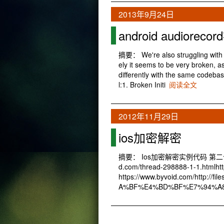
2013年9月24日
android audio
摘要： We're also struggling with
ely it seems to be very broken, 
differently with the same codeba
l:1. Broken Initi
阅读全文
2012年11月29日
ios加密解密
摘要： Ios加密解密实例代码 第二个例子ap
d.com/thread-298888-1-1.htmlhttp
https://www.byvoid.com/http://
A%BF%E4%BD%BF%E7%94%A8ADB_1