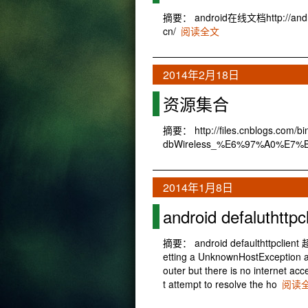
摘要： android在线文档http://android
cn/
阅读全文
2014年2月18日
资源集合
摘要： http://files.cnblogs.com/bin
dbWireless_%E6%97%A0%E7%
2014年1月8日
android defaluthttp
摘要： android defaulthttpclie
etting a UnknownHostException aft
outer but there is no internet ac
t attempt to resolve the ho
阅读