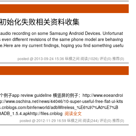
record初始化失败相关资料收集
 audio recording on some Samsung Android Devices. Unfortunat
as even different revisions of the same phone model are behaving
se.Here are my current findings, hoping you find something usefu
posted @ 2013-09-24 15:36 纵横之间
阅读(1026)
评论(0)
推荐(0)
p review guideline 横竖屏的例子：http://www.eoeandroi
://www.oschina.net/news/44046/10-super-useful-free-flat-ui-kits
files.cnblogs.com/binfenworld/adbWireless_%E6%97%A0%E7%B
.5.4.apkhttp://files.cnblog
阅读全文
posted @ 2012-11-29 16:59 纵横之间
阅读(244)
评论(0)
推荐(0)