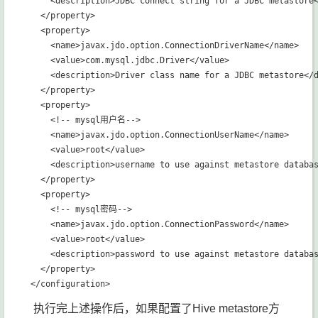
    <description>JDBC connect string for a JDBC metastore<
  </property>    

  <property>            

    <name>javax.jdo.option.ConnectionDriverName</name>    
    <value>com.mysql.jdbc.Driver</value>            

    <description>Driver class name for a JDBC metastore</d
  </property>    

  <property>            

    <!-- mysql用户名-->            

    <name>javax.jdo.option.ConnectionUserName</name>      
    <value>root</value>            

    <description>username to use against metastore databas
  </property>          

  <property>            

    <!-- mysql密码-->            

    <name>javax.jdo.option.ConnectionPassword</name>      
    <value>root</value>            

    <description>password to use against metastore databas
  </property>

执行完上述操作后，如果配置了Hive metastore方