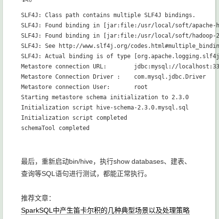
SLF4J: Class path contains multiple SLF4J bindings.

SLF4J: Found binding in [jar:file:/usr/local/soft/apache-h
SLF4J: Found binding in [jar:file:/usr/local/soft/hadoop-2
SLF4J: See http://www.slf4j.org/codes.html#multiple_bindin
SLF4J: Actual binding is of type [org.apache.logging.slf4j
Metastore connection URL:        jdbc:mysql://localhost:33
Metastore Connection Driver :    com.mysql.jdbc.Driver

Metastore connection User:       root

Starting metastore schema initialization to 2.3.0

Initialization script hive-schema-2.3.0.mysql.sql

Initialization script completed

最后，重新启动bin/hive，执行show databases、建表、
查询等SQL语句进行测试，都能正常执行。
推荐文章：
SparkSQL中产生笛卡尔积的几种典型场景以及处理策略