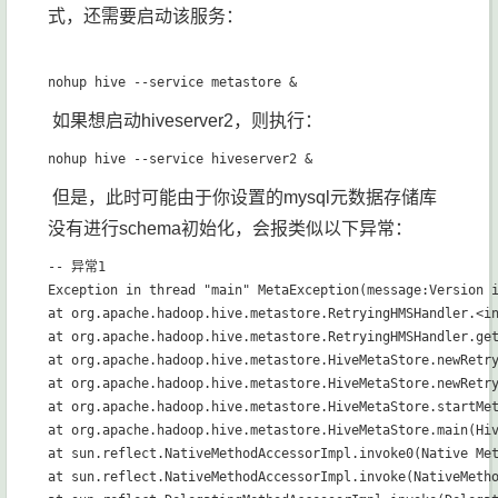
式，还需要启动该服务：
如果想启动hiveserver2，则执行：
但是，此时可能由于你设置的mysql元数据存储库
没有进行schema初始化，会报类似以下异常：
-- 异常1

Exception in thread "main" MetaException(message:Version i
at org.apache.hadoop.hive.metastore.RetryingHMSHandler.<in
at org.apache.hadoop.hive.metastore.RetryingHMSHandler.get
at org.apache.hadoop.hive.metastore.HiveMetaStore.newRetry
at org.apache.hadoop.hive.metastore.HiveMetaStore.newRetry
at org.apache.hadoop.hive.metastore.HiveMetaStore.startMet
at org.apache.hadoop.hive.metastore.HiveMetaStore.main(Hiv
at sun.reflect.NativeMethodAccessorImpl.invoke0(Native Met
at sun.reflect.NativeMethodAccessorImpl.invoke(NativeMetho