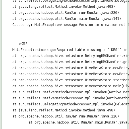
at sun.reflect.DelegatingMethodAccessorImpl.invoke(Delegat
at java.lang.reflect.Method.invoke(Method.java:498)

at org.apache.hadoop.util.RunJar.run(RunJar.java:226)

at org.apache.hadoop.util.RunJar.main(RunJar.java:141)

-- 异常2

MetaException(message:Required table missing : "`DBS`" in 
at org.apache.hadoop.hive.metastore.RetryingHMSHandler.<in
at org.apache.hadoop.hive.metastore.RetryingHMSHandler.get
at org.apache.hadoop.hive.metastore.HiveMetaStore.newRetry
at org.apache.hadoop.hive.metastore.HiveMetaStore.newRetry
at org.apache.hadoop.hive.metastore.HiveMetaStore.startMet
at org.apache.hadoop.hive.metastore.HiveMetaStore.main(Hiv
at sun.reflect.NativeMethodAccessorImpl.invoke0(Native Met
at sun.reflect.NativeMethodAccessorImpl.invoke(NativeMetho
at sun.reflect.DelegatingMethodAccessorImpl.invoke(Delegat
at java.lang.reflect.Method.invoke(Method.java:498)

at org.apache.hadoop.util.RunJar.run(RunJar.java:226)
