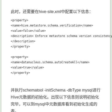
此时，还需要在hive-site.xml中配置以下信息：
<property>

<name>hive.metastore.schema.verification</name>

<value>false</value>

<description> Enforce metastore schema version consistenc
</description>

</property>

<property>

<name>datanucleus.schema.autoCreateAll</name>

<value>true</value>

并执行schematool -initSchema -dbType mysql进行
Hive元数据的初始化。出现以下信息则说明初始化
完毕，可以到mysql中元数据库看到初始化生成的
表。