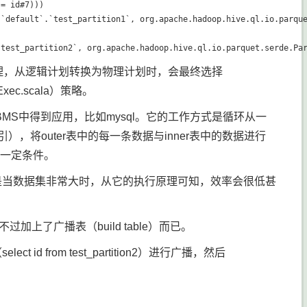
= id#7)))

`default`.`test_partition1`, org.apache.hadoop.hive.ql.io.parque
ery处理，从逻辑计划转换为物理计划时，会最终选择
nExec.scala）策略。
它在很多RDBMS中得到应用，比如mysql。它的工作方式是循环从一
有索引），将outer表中的每一条数据与inner表中的数据进行
足一定条件。
择。但是当数据集非常大时，从它的执行原理可知，效率会很低甚
in，只不过加上了广播表（build table）而已。
 id from test_partition2）进行广播，然后
。