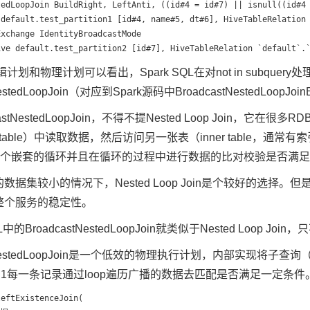
edLoopJoin BuildRight, LeftAnti, ((id#4 = id#7) || isnull((id#4 
 default.test_partition1 [id#4, name#5, dt#6], HiveTableRelation 
xchange IdentityBroadcastMode

计划和物理计划可以看出，Spark SQL在对not in subqu
NestedLoopJoin（对应到Spark源码中BroadcastNestedLoopJoi
castNestedLoopJoin，不得不提Nested Loop Join，
r table）中读取数据，然后访问另一张表（inner table，通常
类似一个嵌套的循环并且在循环的过程中进行数据的比对校验是否满
数据集较小的情况下，Nested Loop Join是个较好的选
整个服务的稳定性。
QL中的BroadcastNestedLoopJoin就类似于Nested Loop Jo
tNestedLoopJoin是一个低效的物理执行计划，内部实现将子查询（select
rtition1每一条记录通过loop遍历广播的数据去匹配是否满足一定条件
eftExistenceJoin(
