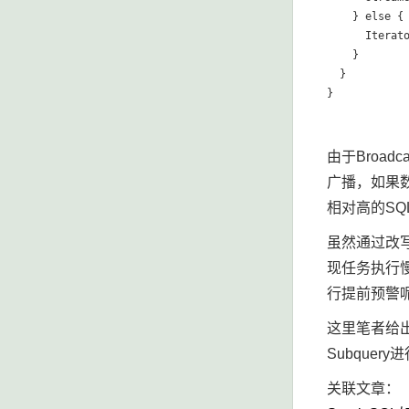
    } else {

      Iterato
    }

  }

由于Broad
广播，如果数
相对高的SQL来
虽然通过改写
现任务执行慢
行提前预警
这里笔者给出一
Subque
关联文章：