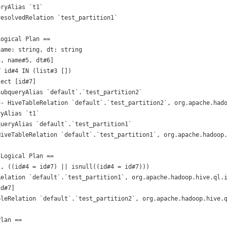
ryAlias `t1`

esolvedRelation `test_partition1`

ogical Plan ==

ame: string, dt: string

, name#5, dt#6]

 id#4 IN (list#3 [])

ect [id#7]

ubqueryAlias `default`.`test_partition2`

+- HiveTableRelation `default`.`test_partition2`, org.apache.hado
yAlias `t1`

ueryAlias `default`.`test_partition1`

HiveTableRelation `default`.`test_partition1`, org.apache.hadoop.
Logical Plan ==

, ((id#4 = id#7) || isnull((id#4 = id#7)))

Relation `default`.`test_partition1`, org.apache.hadoop.hive.ql.i
d#7]

bleRelation `default`.`test_partition2`, org.apache.hadoop.hive.q
lan ==
