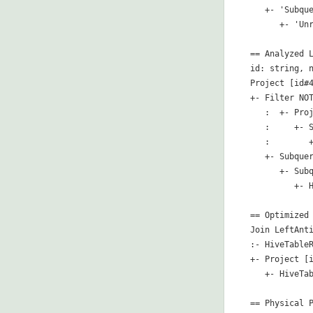
   +- 'Subque
      +- 'Unr
== Analyzed L
id: string, n
Project [id#4
+- Filter NOT
   :  +- Proj
   :     +- S
   :        
   +- Subquer
      +- Subq
         +- 
== Optimized 
Join LeftAnti
:- HiveTable
+- Project [i
   +- HiveTa
== Physical P