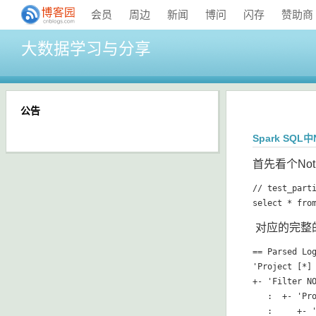
会员
周边
新闻
博问
闪存
赞助商
大数据学习与分享
公告
Spark SQL
首先看个Not 
// test_par
对应的完整
== Parsed Log
'Project [*]

+- 'Filter NO
   :  +- 'Pro
   :     +- '