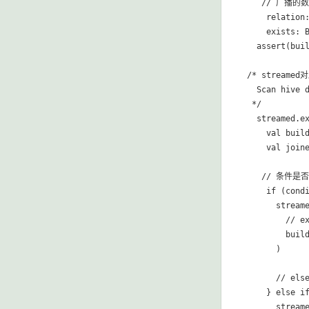
   // 广播的数
    relation:
    exists: B
  assert(buil
/* streame
  Scan hive 
 */

  streamed.ex
    val build
    val joine
   // 条件是否定
    if (condi
      streame
        //
        build
      )

      // else
    } else if
      streame