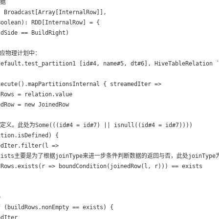
据

 Broadcast[Array[InternalRow]],

oolean): RDD[InternalRow] = {

dSide == BuildRight)

d对应物理计划中：

default.test_partition1 [id#4, name#5, dt#6], HiveTableRelation `
ecute().mapPartitionsInternal { streamedIter =>

Rows = relation.value

dRow = new JoinedRow

义。此处为Some(((id#4 = id#7) || isnull((id#4 = id#7))))

tion.isDefined) {

dIter.filter(l => 

 exists主要是为了根据joinType来进一步条件判断数据的返回与否，此处joinType为Le
Rows.exists(r => boundCondition(joinedRow(l, r))) == exists



 (buildRows.nonEmpty == exists) {

dIter
