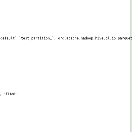
default`.`test_partition1`, org.apache.hadoop.hive.ql.io.parquet
ftAnti
