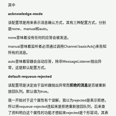
其中
acknowledge-mode
该配置项是用来表示消息确认方式，其有三种配置方式，分别
是none、manual和auto。
none意味着没有任何的应答会被发送。
manual意味着监听者必须通过调用Channel.basicAck()来告知
所有的消息。
auto意味着容器会自动应答，除非MessageListener抛出异
常，这是默认配置方式。
default-requeue-rejected
该配置项是决定由于监听器抛出异常而
拒绝的消息
是否被重新
放回队列。默认值为true。
我一开始对于这个属性有个误解，我以为rejected是表示拒绝，
所以将
requeue-rejected
连起来是拒绝重新放回队列，后来查
了资料明白这个属性的功能才想起来rejected是个形容词，其表