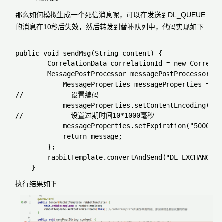
那么如何模拟生成一个死信消息呢，可以在发送到DL_QUEUE
的消息在10秒后失效，然后转发到替补队列中，代码实现如下
public void sendMsg(String content) {

        CorrelationData correlationId = new Correlat
        MessagePostProcessor messagePostProcessor = 
            MessageProperties messageProperties = me
//            设置编码

            messageProperties.setContentEncoding("utf
//            设置过期时间10*1000毫秒

            messageProperties.setExpiration("5000");

            return message;

        };

        rabbitTemplate.convertAndSend("DL_EXCHANGE",
执行结果如下