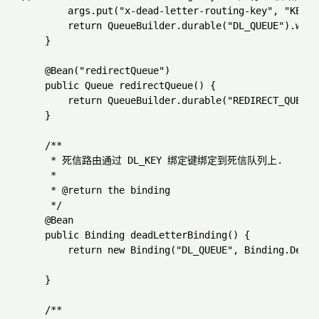
        args.put("x-dead-letter-routing-key", "KEY_R"
        return QueueBuilder.durable("DL_QUEUE").with
    }

    @Bean("redirectQueue")

    public Queue redirectQueue() {

        return QueueBuilder.durable("REDIRECT_QUEUE"
    }

    /**

     * 死信路由通过 DL_KEY 绑定键绑定到死信队列上.

     *

     * @return the binding

     */

    @Bean

    public Binding deadLetterBinding() {

        return new Binding("DL_QUEUE", Binding.Desti
    }

    /**
