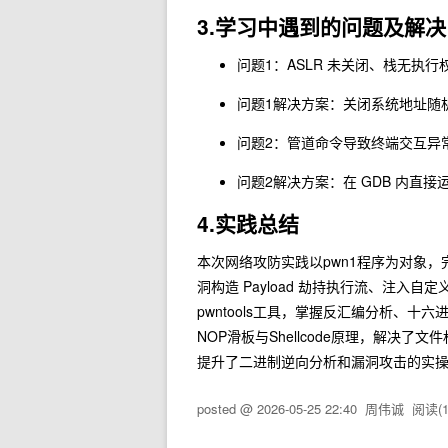
3.学习中遇到的问题及解决
问题1：ASLR 未关闭、栈无执行权
问题1解决方案：关闭系统地址随机化
问题2：管道命令导致终端交互异常，
问题2解决方案：在 GDB 内直接运行
4.实践总结
本次网络攻防实践以pwn1程序为对象
洞构造 Payload 劫持执行流、注入自定义S
pwntools工具，掌握反汇编分析、
NOP滑板与Shellcode原理，解
提升了二进制逆向分析和漏洞攻击的实
posted @
2026-05-25 22:40
周伟诚
阅读(