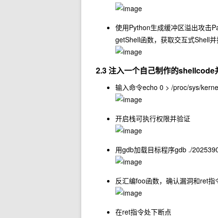
使用Python生成缓冲区溢出攻击
getShell函数，获取交互式Shel
2.3 注入一个自己制作的shellcode
输入命令
echo 0 > /proc/sys/ker
开启栈可执行权限并验证
用gdb加载目标程序
gdb ./202539
反汇编foo函数，确认漏洞和ret
在ret指令处下断点