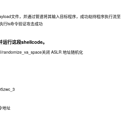
Payload文件，并通过管道将其输入目标程序，成功劫持程序执行流至
l并执行ls命令验证攻击成功
并运行这段shellcode。
nel/randomize_va_space
关闭 ASLR 地址随机化
05zwc_3
指令地址