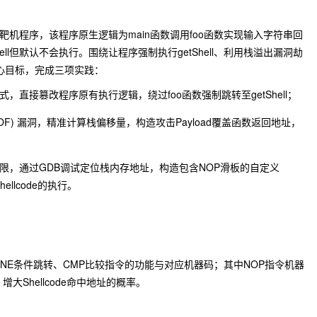
实验靶机程序，该程序原生逻辑为main函数调用foo函数实现输入字符串回
hell但默认不会执行。围绕让程序强制执行getShell、利用栈溢出漏洞劫
个核心目标，完成三项实践：
直接篡改程序原有执行逻辑，绕过foo函数强制跳转至getShell；
BOF) 漏洞，精准计算栈偏移量，构造攻击Payload覆盖函数返回地址，
限，通过GDB调试定位栈内存地址，构造包含NOP滑板的自定义
ellcode的执行。
/JNE条件跳转、CMP比较指令的功能与对应机器码；其中NOP指令机器
增大Shellcode命中地址的概率。