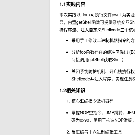
1.1实践内容
本次实践以Linux可执行文件pwn1为
显，内置getShell函数可提供系统交互S
持程序流、注入自定义Shellcode三
采用手工修改二进制机器指令的方式，
分析foo函数存在的缓冲区溢出 (
间接调用getShell获取Shell；
关闭系统防护机制、开启栈执行权
Shellcode并注入程序，实现任意Sh
1.2相关知识
核心汇编指令及机器码
掌握NOP空指令、JMP跳转、JE
码为0x90，常用于构造NOP滑板，
反汇编与十六进制编辑工具