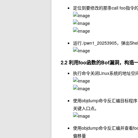
定位到要修改的那条call foo
运行
./pwn1_20253905
，弹出She
2.2 利用foo函数的Bof漏洞，构
执行命令关闭Linux系统的地址
使用objdump命令反汇编目标程序
关键入口点。
使用objdump命令反汇编并查
偏移量