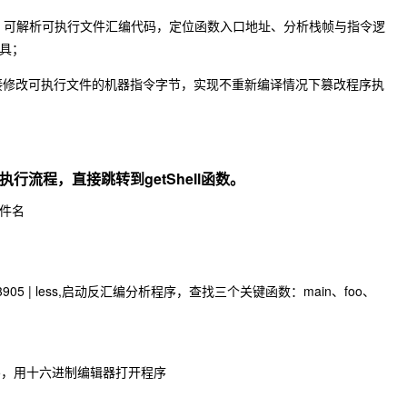
汇编工具，可解析可执行文件汇编代码，定位函数入口地址、分析栈帧与指令逻
具；
可直接修改可执行文件的机器指令字节，实现不重新编译情况下篡改程序执
执行流程，直接跳转到getShell函数。
件名
905 | less
,启动反汇编分析程序，查找三个关键函数：main、foo、
5
，用十六进制编辑器打开程序