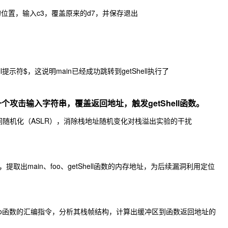
指令的位置，输入c3，覆盖原来的d7，并保存退出
ll提示符$，这说明main已经成功跳转到getShell执行了
造一个攻击输入字符串，覆盖返回地址，触发getShell函数。
空间随机化（ASLR），消除栈地址随机变化对栈溢出实验的干扰
，提取出main、foo、getShell函数的内存地址，为后续漏洞利用定位
看foo函数的汇编指令，分析其栈帧结构，计算出缓冲区到函数返回地址的