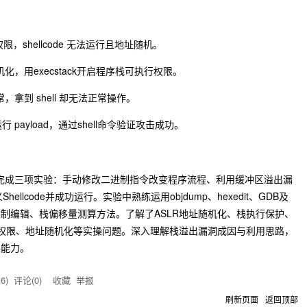
限，shellcode 无法运行且地址随机。
，用execstack开启程序栈可执行权限。
拿到 shell 却无法正常操作。
 payload，通过shell命令验证攻击成功。
，完成三项实验：手动修改二进制指令改变程序流程、利用缓冲区溢出漏
hellcode并成功运行。实验中熟练运用objdump、hexedit、GDB及
十六进制编辑、栈偏移量测算方法。了解了ASLR地址随机化、栈执行保护、
决了文件权限、地址随机化等实操问题。深入理解栈溢出漏洞成因与利用思路，
操能力。
16
) 评论(
0
)
收藏
举报
刷新页面
返回顶部