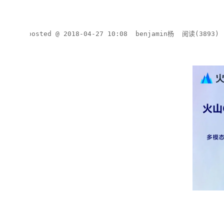
posted @
2018-04-27 10:08
benjamin杨
阅读(
3893
)