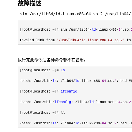
故障描述
 sln /usr/lib64/ld-linux-x86-64.so.2 /usr/lib64/
[root@localhost 
~]# sln /usr/lib64/
ld
-linux-x86-
64
.so.
Invalid link from 
"
/usr/lib64/ld-linux-x86-64.so.2
"
 to
执行完此命令后各种命令都不在管用。
[root@localhost ~]# 
ls
-bash: /usr/bin/
ls
: /lib64/
ld
-linux-x86-
64
.so.
2
: bad E
[root@localhost 
~]# 
ifconfig
-bash: /usr/sbin/
ifconfig
: /lib64/
ld
-linux-x86-
64
.so.
2
[root@localhost 
~
]# ll

-bash: /usr/bin/
ls
: /lib64/
ld
-linux-x86-
64
.so.
2
: bad E