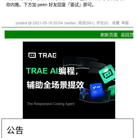
你内推。下方加 peen 好友回复「面试」即可。
posted @
2021-05-16 20:04
beidan
阅读(
561
) 评论(
0
)
收藏
举报
刷新页面
返回顶部
公告