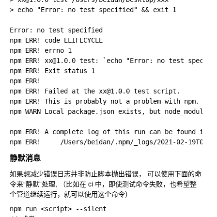
> echo "Error: no test specified" && exit 1

Error: no test specified

npm ERR! code ELIFECYCLE

npm ERR! errno 1

npm ERR! xx@1.0.0 test: `echo "Error: no test specifie
npm ERR! Exit status 1

npm ERR!

npm ERR! Failed at the xx@1.0.0 test script.

npm ERR! This is probably not a problem with npm. Ther
npm WARN Local package.json exists, but node_modules m
npm ERR! A complete log of this run can be found in:

静默消息
如果想减少错误日志并非防止脚本抛出错误， 可以使用下面的命
令来“静默”处理, （比如在 ci 中，即使测试命令失败，也希望整
个管道继续运行，就可以使用这个命令）
npm run <script> --silent
