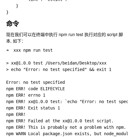
    }

命令
现在我们可以在终端中执行 npm run test 执行对应的 script 脚
本, 如下：
➜  xxx npm run test

> xx@1.0.0 test /Users/beidan/Desktop/xxx

> echo "Error: no test specified" && exit 1

Error: no test specified

npm ERR! code ELIFECYCLE

npm ERR! errno 1

npm ERR! xx@1.0.0 test: `echo "Error: no test specifie
npm ERR! Exit status 1

npm ERR!

npm ERR! Failed at the xx@1.0.0 test script.

npm ERR! This is probably not a problem with npm. Ther
npm WARN Local package.json exists, but node_modules m