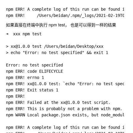
npm ERR! A complete log of this run can be found in:

如果直接在终端中执行 npm test， 也是可以得到一样的结果
➜  xxx npm test

> xx@1.0.0 test /Users/beidan/Desktop/xxx

> echo "Error: no test specified" && exit 1

Error: no test specified

npm ERR! code ELIFECYCLE

npm ERR! errno 1

npm ERR! xx@1.0.0 test: `echo "Error: no test specifie
npm ERR! Exit status 1

npm ERR!

npm ERR! Failed at the xx@1.0.0 test script.

npm ERR! This is probably not a problem with npm. Ther
npm WARN Local package.json exists, but node_modules m
npm ERR! A complete log of this run can be found in:
