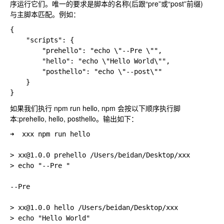
序运行它们。唯一的要求是脚本的名称(后跟“pre”或“post”前缀)
与主脚本匹配。例如：
{

    "scripts": {

        "prehello": "echo \"--Pre \"",

        "hello": "echo \"Hello World\"",

        "posthello": "echo \"--post\""

    }

如果我们执行 npm run hello, npm 会按以下顺序执行脚
本:prehello, hello, posthello。输出如下：
➜  xxx npm run hello

> xx@1.0.0 prehello /Users/beidan/Desktop/xxx

> echo "--Pre "

--Pre

> xx@1.0.0 hello /Users/beidan/Desktop/xxx

> echo "Hello World"
