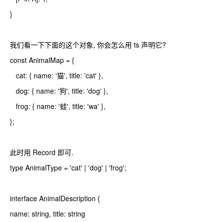
}
我们看一下下面的这个对象, 你会怎么用 ts 声明它?
const AnimalMap = {
cat: { name: '猫', title: 'cat' },
dog: { name: '狗', title: 'dog' },
frog: { name: '蛙', title: 'wa' },
};
此时用 Record 即可.
type AnimalType = 'cat' | 'dog' | 'frog';
interface AnimalDescription {
name: string, title: string