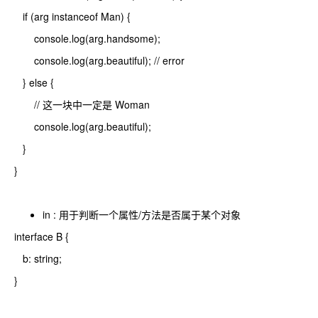
if (arg instanceof Man) {
console.log(arg.handsome);
console.log(arg.beautiful); // error
} else {
// 这一块中一定是 Woman
console.log(arg.beautiful);
}
}
in : 用于判断一个属性/方法是否属于某个对象
interface B {
b: string;
}