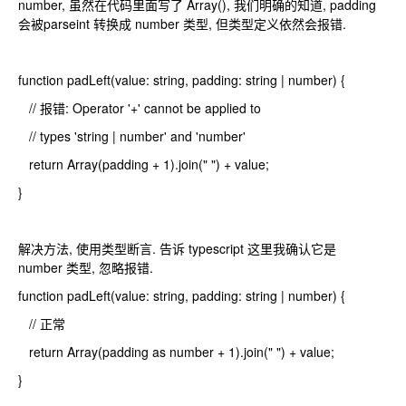
number, 虽然在代码里面写了 Array(), 我们明确的知道, padding
会被parseint 转换成 number 类型, 但类型定义依然会报错.
function padLeft(value: string, padding: string | number) {
// 报错: Operator '+' cannot be applied to
// types 'string | number' and 'number'
return Array(padding + 1).join(" ") + value;
}
解决方法, 使用类型断言. 告诉 typescript 这里我确认它是
number 类型, 忽略报错.
function padLeft(value: string, padding: string | number) {
// 正常
return Array(padding as number + 1).join(" ") + value;
}