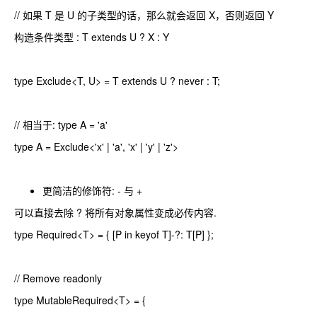
// 如果 T 是 U 的子类型的话，那么就会返回 X，否则返回 Y
构造条件类型 : T extends U ? X : Y
type Exclude<T, U> = T extends U ? never : T;
// 相当于: type A = 'a'
type A = Exclude<'x' | 'a', 'x' | 'y' | 'z'>
更简洁的修饰符: - 与 +
可以直接去除 ? 将所有对象属性变成必传内容.
type Required<T> = { [P in keyof T]-?: T[P] };
// Remove readonly
type MutableRequired<T> = {