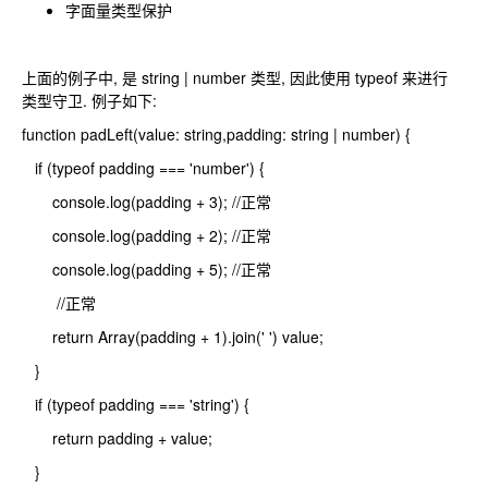
字面量类型保护
上面的例子中, 是 string | number 类型, 因此使用 typeof 来进行
类型守卫. 例子如下:
function padLeft(value: string,padding: string | number) {
if (typeof padding === 'number') {
console.log(padding + 3); //正常
console.log(padding + 2); //正常
console.log(padding + 5); //正常
//正常
return Array(padding + 1).join(' ') value;
}
if (typeof padding === 'string') {
return padding + value;
}