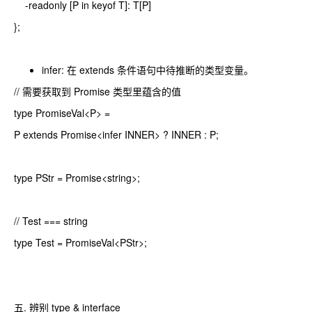
-readonly [P in keyof T]: T[P]
};
infer: 在 extends 条件语句中待推断的类型变量。
// 需要获取到 Promise 类型里蕴含的值
type PromiseVal<P> =
P extends Promise<infer INNER> ? INNER : P;
type PStr = Promise<string>;
// Test === string
type Test = PromiseVal<PStr>;
五. 辨别 type & interface