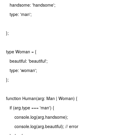
handsome: 'handsome';
type: 'man';
};
type Woman = {
beautiful: 'beautiful';
type: 'woman';
};
function Human(arg: Man | Woman) {
if (arg.type === 'man') {
console.log(arg.handsome);
console.log(arg.beautiful); // error