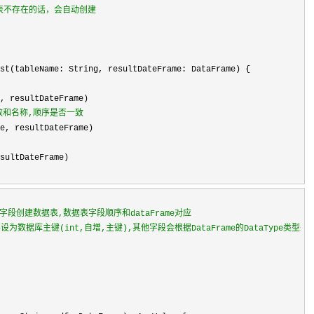
，如果表不存在的话，会自动创建

st(tableName: String, resultDateFrame: DataFrame) {

, resultDateFrame)

个数和名称,顺序是否一致
e, resultDateFrame)

sultDateFrame)

的字段创建数据表,数据表字段顺序和dataFrame对应

将其设为数据库主键(int,自增,主键),其他字段会根据DataFrame的DataType类型来自