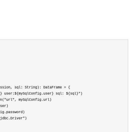
ssion, sql: String): DataFrame 
=
 {

} user:${mySqlConfig.user} sql: ${sql}"
)

n("url"
, mySqlConfig.url)

ser)

ig.password)

jdbc.Driver"
)
