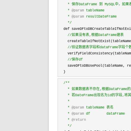
    * 保存DataFrame 到 MySQL中
    * 
@param
 tableName

    * 
@param
 resultDateFrame

*/
  def saveDFtoDBCreateTableIfNotExi
//
如果没有表,根据DataFrame建表
    createTableIfNotExist(tableName
//
验证数据表字段和dataFrame字段
    verifyFieldConsistency(tableNam
//
保存df
    saveDFtoDBUsePool(tableName, re
  }
/**
    * 如果数据表不存在,根据DataFrame
    * 若DateFrame出现名为id的字段,
    *

    * 
@param
 tableName 表名

    * 
@param
 df        dataFrame

    * 
@return
*/