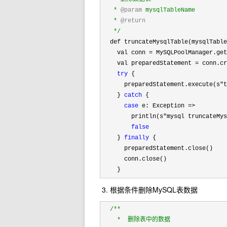
   * 
@param
 mysqlTableName

   * 
@return
*/
  def truncateMysqlTable(mysqlTable
    val conn 
= MySQLPoolManager.get
    val preparedStatement =
 conn.cr
try
 {

      preparedStatement.execute(s
"t
    } 
catch
 {

case
 e: Exception =>
        println(s
"mysql truncateMys
false
    } 
finally
 {

      preparedStatement.close()

      conn.close()

    }
3. 根据条件删除MySQL表数据
/**
    *  删除表中的数据
