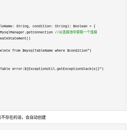
leName: String, condition: String): Boolean 
=
 {

MysqlManager.getConnection 
//
从连接池中获取一个连接
eateStatement()

elete from $mysqlTableName where $condition"
)

Table error:${ExceptionUtil.getExceptionStack(e)}"
)

，如果表不存在的话，会自动创建