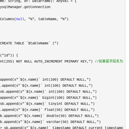
me: String, df: DataFrame): AnyVal 
=
 {

ysqlManager.getConnection

Columns(
null
, "%", tableName, "%"
)

CREATE TABLE `$tableName` ("
)

("id"
)) {

nt(255) NOT NULL AUTO_INCREMENT PRIMARY KEY,") 
//
如果是字段名为id
append(s"`${x.name}` int(100) DEFAULT NULL,"
)

.append(s"`${x.name}` int(100) DEFAULT NULL,"
)

sb.append(s"`${x.name}` int(100) DEFAULT NULL,"
)

append(s"`${x.name}` bigint(100) DEFAULT NULL,"
)

sb.append(s"`${x.name}` tinyint DEFAULT NULL,"
)

.append(s"`${x.name}` float(50) DEFAULT NULL,"
)

b.append(s"`${x.name}` double(50) DEFAULT NULL,"
)

b.append(s"`${x.name}` varchar(50) DEFAULT NULL,"
)

> sb.append(s"`${x.name}` timestamp DEFAULT current_timestamp,"
)
