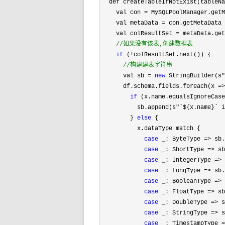
  def createTableIfNotExist(tableNa
    val con 
=
 MySQLPoolManager.getM
    val metaData 
=
 con.getMetaData

    val colResultSet 
= metaData.get
//
如果没有该表,创建数据表
if
 (!
colResultSet.next()) {

//
构建建表字符串
      val sb = 
new
 StringBuilder(s"
      df.schema.fields.foreach(x 
=>

if
 (x.name.equalsIgnoreCase
          sb.append(s
"`${x.name}` i
        } 
else
 {

          x.dataType match {

case
 _: ByteType => sb.
case
 _: ShortType => sb
case
 _: IntegerType => 
case
 _: LongType => sb.
case
 _: BooleanType => 
case
 _: FloatType => sb
case
 _: DoubleType => s
case
 _: StringType => s
case
 _: TimestampType =