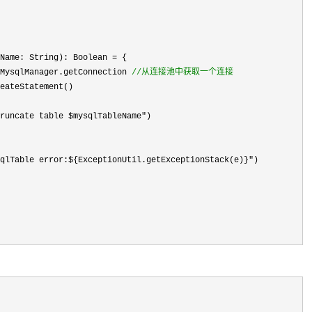
Name: String): Boolean 
=
 {

MysqlManager.getConnection 
//
从连接池中获取一个连接
eateStatement()

runcate table $mysqlTableName"
)

qlTable error:${ExceptionUtil.getExceptionStack(e)}"
)
