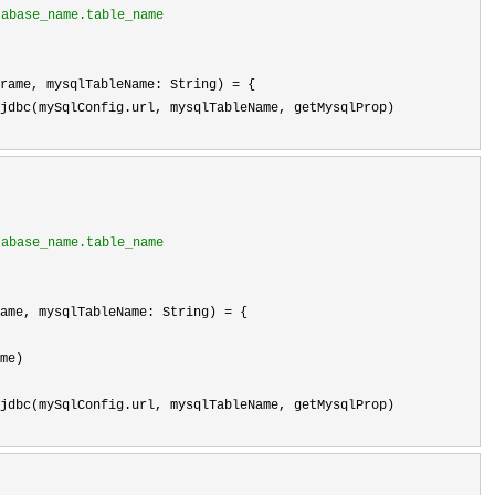
base_name.table_name

rame, mysqlTableName: String) 
=
 {

jdbc(mySqlConfig.url, mysqlTableName, getMysqlProp)

base_name.table_name

ame, mysqlTableName: String) 
=
 {

me)

jdbc(mySqlConfig.url, mysqlTableName, getMysqlProp)
