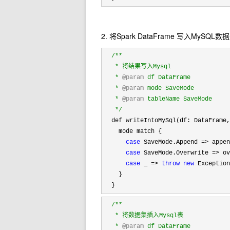
2. 将Spark DataFrame 写入MySQL
/**
   * 将结果写入Mysql

   * 
@param
 df DataFrame

   * 
@param
 mode SaveMode

   * 
@param
 tableName SaveMode

*/
  def writeIntoMySql(df: DataFrame,
    mode match {

case
 SaveMode.Append =>
 appen
case
 SaveMode.Overwrite =>
 ov
case
 _ => 
throw
new
 Excepti
    }

  }
/**
   * 将数据集插入Mysql表

   * 
@param
 df DataFrame
