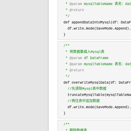
   * 
@param
 mysqlTableName 表名：data
   * 
@return
*/
  def appendDataIntoMysql(df: DataF
    df.write.mode(SaveMode.Append).
  }
/**
   * 将数据集插入Mysql表

   * 
@param
 df DataFrame

   * 
@param
 mysqlTableName 表名：data
   * 
@return
*/
  def overwriteMysqlData(df: DataFr
//
先清除Mysql表中数据
    truncateMysqlTable(mysqlTableNa
//
再往表中追加数据
    df.write.mode(SaveMode.Append).
  }
/**
   * 删除数据表
