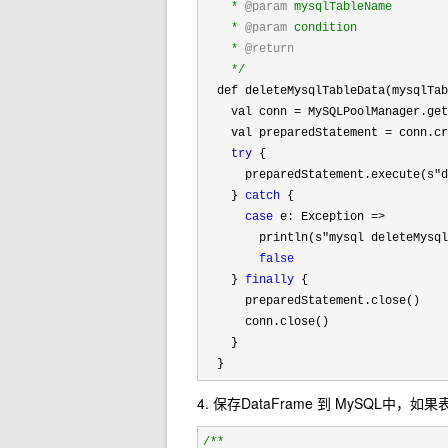
    * 
@param
 mysqlTableName

    * 
@param
 condition

    * 
@return
*/
  def deleteMysqlTableData(mysqlTab
    val conn 
= MySQLPoolManager.get
    val preparedStatement =
 conn.cr
try
 {

      preparedStatement.execute(s
"d
    } 
catch
 {

case
 e: Exception =>
        println(s
"mysql deleteMysql
false
    } 
finally
 {

      preparedStatement.close()

      conn.close()

    }

  }
4. 保存DataFrame 到 MySQL中
/**