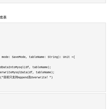
数据库表
 mode: SaveMode, tableName: String): Unit 
=
{

dDataIntoMysql(df, tableName);

erwriteMysqlData(df, tableName);

on("目前只支持Append及Overwrite！"
)
