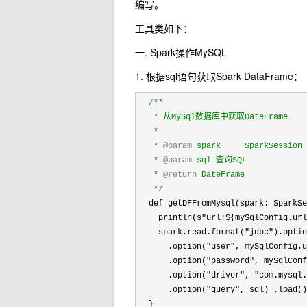
编写。
工具类如下：
一. Spark操作MySQL
1. 根据sql语句获取Spark DataFrame：
/**
   * 从MySql数据库中获取DateFrame

   *

   * 
@param
 spark     SparkSession

   * 
@param
 sql 查询SQL

   * 
@return
 DateFrame

*/
  def getDFFromMysql(spark: SparkSe
    println(s
"url:${mySqlConfig.url
    spark.read.format(
"jdbc").optio
      .option(
"user"
, mySqlConfig.u
      .option(
"password"
, mySqlConf
      .option(
"driver", "com.mysql.
      .option(
"query"
, sql) .load()

  }