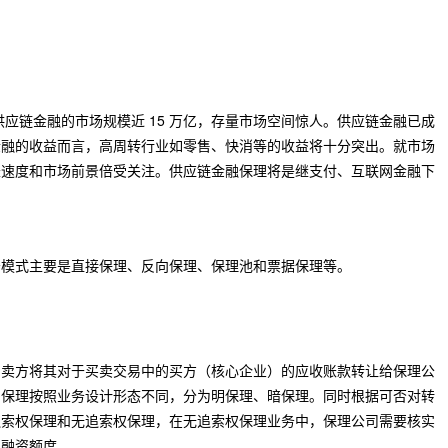
国供应链金融的市场规模近 15 万亿，存量市场空间惊人。供应链金融已成
金融的收益而言，高周转行业如零售、快消等的收益将十分突出。就市场
长速度和市场前景倍受关注。供应链金融保理将是继支付、互联网金融下
式主要是直接保理、反向保理、保理池和票据保理等。
方将其对于买卖交易中的买方（核心企业）的应收账款转让给保理公
。保理按照业务设计形态不同，分为明保理、暗保理。同时根据可否对转
追索权保理和无追索权保理，在无追索权保理业务中，保理公司需要核实
理融资额度。