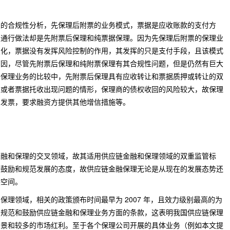
合规性分析，先保理后附票的业务模式，票据是应收账款的支付方
的通行做法却是先附票后保理和纯票据保理。因为先保理后附票的保理业
变化，票据没有发挥风险控制的作用，其发挥的只是支付手段，且该模式
原因，尽管先附票后保理和纯附票保理有其合规性问题，但是仍然有巨大
据保理业务的比较中，先附票后保理具有应收转让和票据质押或转让的双
假或者票据托收出现问题的情形，保理商的债权收回的风险较大，故保理
和发票，要求融资方提供其他增信措施等。
和保理的交叉领域，故其适用供应链金融和保理领域的双重监管标
持鼓励和规范发展的态度，故供应链金融保理无论是从现在的发展态势还
展空间。
理领域，相关的政策颁布时间最早为 2007 年，且效力级别最高的为
为规范和鼓励供应链金融和保理业务方面的条款，这表明我国供应链保理
前景和较多的市场红利。至于各个保理公司开展的具体业务（例如本文提