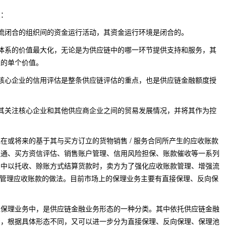
点：
流闭合的组织间的资金运行活动，其资金运行环境是闭合的。
体系的价值最大化，无论是为供应链中的哪一环节提供支持和服务，其
业的单个价值。
核心企业的信用评估是整条供应链评估的重点，也是供应链金融额度授
其关注核心企业和其他供应商企业之间的贸易发展情况，并将其作为控
或将来的基于其与买方订立的货物销售 / 服务合同所产生的应收账款
融通、买方资信评估、销售账户管理、信用风险担保、账款催收等一系列
易中以托收、赊账方式结算货款时，卖方为了强化应收账款管理、增强流
 ) 管理应收账款的做法。目前市场上的保理业务主要有直接保理、反向保
理业务中，是供应链金融业务形态的一种分类。其中依托供应链金融
资，根据具体形态不同，又可以进一步分为直接保理、反向保理、保理池