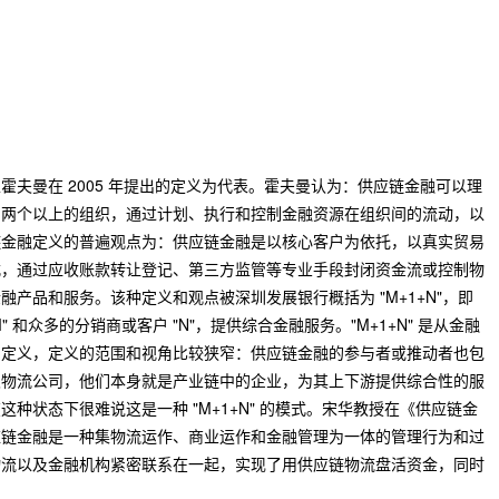
曼在 2005 年提出的定义为代表。霍夫曼认为：供应链金融可以理
的两个以上的组织，通过计划、执行和控制金融资源在组织间的流动，以
链金融定义的普遍观点为：供应链金融是以核心客户为依托，以真实贸易
式，通过应收账款转让登记、第三方监管等专业手段封闭资金流或控制物
产品和服务。该种定义和观点被深圳发展银行概括为 "M+1+N"，即
" 和众多的分销商或客户 "N"，提供综合金融服务。"M+1+N" 是从金融
的定义，定义的范围和视角比较狭窄：供应链金融的参与者或推动者也包
及物流公司，他们本身就是产业链中的企业，为其上下游提供综合性的服
种状态下很难说这是一种 "M+1+N" 的模式。宋华教授在《供应链金
应链金融是一种集物流运作、商业运作和金融管理为一体的管理行为和过
物流以及金融机构紧密联系在一起，实现了用供应链物流盘活资金，同时