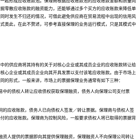
在一起形成应收账款池。保理商根据应收账款池的应收账款金额和质量向
挖掘零散应收账款的融资能力，还能够通过多个买方的应收账款来降低单
易同时发生不归还的情况，可借此避免供应商在贸易流程中出现的信用风
模式类此，在此不赘述，可参考直接保理的业务运行模式，只是其模式中
的供应商将其持有的关于对核心企业或其成员企业的应收账款转让给
由核心企业或其成员企业向其开具发票以支付该笔应收账款。由于市场上
不同的形式，一般来讲，市场上的票据保理业务通常有如下三种：
易中的债权人转让应收债权获取保理融资，债务人向保理公司支付票
间的应收账款，债务人已向债权人签发／转让票据。保理商与债权人签
支付的应收账款。保理商为控制风险，一般要求债权人将已取得的票据背
融资人提供的票据即向其提供保理融资，保理融资人不向保理公司转让