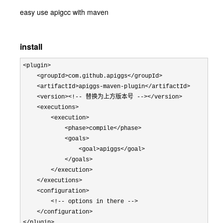
easy use apigcc with maven
install
<plugin>

    <groupId>com.github.apiggs</groupId>

    <artifactId>apiggs-maven-plugin</artifactId>

    <version><!-- 替换为上方版本号 --></version>

    <executions>

        <execution>

            <phase>compile</phase>

            <goals>

                <goal>apiggs</goal>

            </goals>

        </execution>

    </executions>

    <configuration>

        <!-- options in there -->

    </configuration>

</plugin>