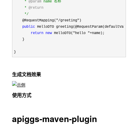
     * 
@param
 name 名称

     * 
@return
*/
    @RequestMapping(
"/greeting"
)

public
 HelloDTO greeting(@RequestParam(defaultValue="
return
new
 HelloDTO("hello "+
name);

    }

}
生成文档效果
使用方式
apiggs-maven-plugin