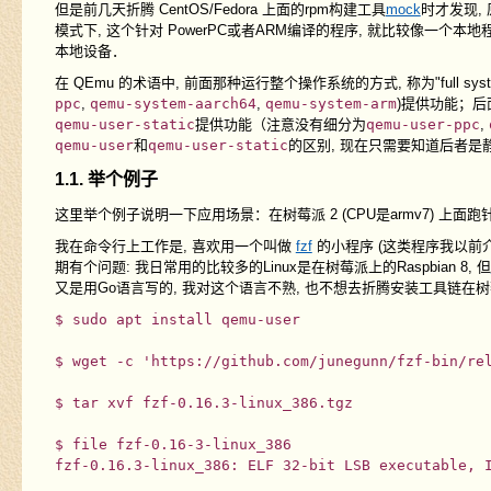
但是前几天折腾 CentOS/Fedora 上面的rpm构建工具
mock
时才发现, 
模式下, 这个针对 PowerPC或者ARM编译的程序, 就比较像一个本地
本地设备．
在 QEmu 的术语中, 前面那种运行整个操作系统的方式, 称为"full system e
ppc
,
qemu-system-aarch64
,
qemu-system-arm
)提供功能；后面这
qemu-user-static
提供功能（注意没有细分为
qemu-user-ppc
,
qemu-user
和
qemu-user-static
的区别, 现在只需要知道后者是
1.1. 举个例子
这里举个例子说明一下应用场景：在树莓派 2 (CPU是armv7) 上面跑针对 i
我在命令行上工作是, 喜欢用一个叫做
fzf
的小程序 (这类程序我以前
期有个问题: 我日常用的比较多的Linux是在树莓派上的Raspbian 8, 但
又是用Go语言写的, 我对这个语言不熟, 也不想去折腾安装工具链在树
$ sudo apt install qemu-user

$ wget -c 'https://github.com/junegunn/fzf-bin/rel
$ tar xvf fzf-0.16.3-linux_386.tgz

$ file fzf-0.16-3-linux_386

fzf-0.16.3-linux_386: ELF 32-bit LSB executable, I