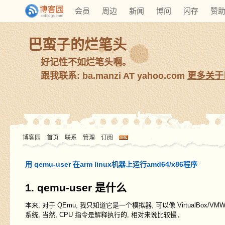
会员
周边
新闻
博问
闪存
赞
巴蛮子的烂笔头
好记性不如烂笔头啊。
跟我联系: ba.manzi AT yahoo.com
更多关于
博客园
首页
联系
管理
订阅
用 qemu-user 在arm linux机器上运行amd64/x86程序
1. qemu-user 是什么
本来, 对于 QEmu, 我只知道它是一个模拟器, 可以像 VirtualBox/VM
系统, 当然, CPU 指令是解释执行的, 相对来说比较慢．