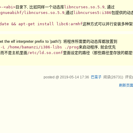
>-<abi>
目录下, 比如同样一个动态库
libncurses.so.5.9
, 通过
-gnueabihf/libncurses.so.5.9
,通过
libncurses5:i386
包提供的动
date && apt-get install libc6:armhf
这种方式可以并行安装多种架
elf interpreter prefix to 'path'/): 将程序所需要的动态库都放置到
 -L /home/bamanzi/i386-libs ./prog
来启动程序, 就会优先
 而不是主机里面
/etc/ld.so.conf
里面设定的路径（那些路径里存放的都是
posted @
2019-05-14 17:36
巴蛮子
阅读(
26731
) 评论
刷新页