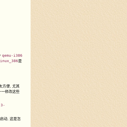
令
qemu-i386
inux_386
是
方便, 尤其
一一修改这些
.3-
启动, 这是怎