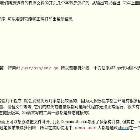
下我们所想运行的程序文件的开头几个字节是怎样的, 从输出可以看出, 它与上
6程序, 可以看到它能够正确打印出帮助信息
许第一行用
#!/usr/bin/env go
, 所以需要另外找一个方法来将*.go作为脚本
多实验几个程序, 就会发现失败几率是比较高的．因为大多数程序都会环境有很多依
变量、设备文件等等, 它们的缺失或者错误都可能导致程序无法正常运行．很少
态链接版本, Go语言写的工具一般都是静态链接的）．
以想办法把文件补齐, 比如Debian/Ubuntu考虑了多架构并存, 但其它Li
给问题定位带来诸多困难．所以在实际使用中,
qemu-user
大都是通过
chroot
在一