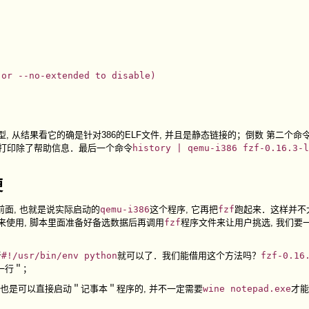
or --no-extended to disable)

型, 从结果看它的确是针对386的ELF文件, 并且是静态链接的；倒数 第二个命
, 打印除了帮助信息．最后一个命令
history | qemu-i386 fzf-0.16.3-l
便
前面, 也就是说实际启动的
qemu-i386
这个程序, 它再把
fzf
跑起来．这样并不太
来使用, 脚本里面准备好备选数据后再调用
fzf
程序文件来让用户挑选, 我们要
者
#!/usr/bin/env python
就可以了．我们能借用这个方法吗？
fzf-0.16
一行＂；
也是可以直接启动＂记事本＂程序的, 并不一定需要
wine notepad.exe
才能