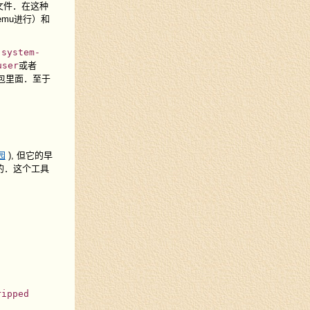
文件．在这种
emu进行）和
-system-
user
或者
个包里面．至于
园
), 但它的早
的．这个工具
ipped
