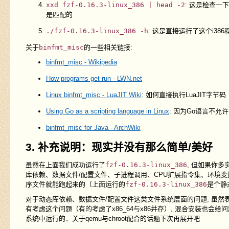
xxd fzf-0.16.3-linux_386 | head -2
: 这是检查一
是匹配的
./fzf-0.16.3-linux_386 -h
: 这是直接运行了这个i38
关于
binfmt_misc
的一些相关链接:
binfmt_misc - Wikipedia
How programs get run - LWN.net
Linux binfmt_misc - LuaJIT Wiki
: 如何直接执行LuaJIT字节码
Using Go as a scripting language in Linux
: 因为Go语言不允
binfmt_misc for Java - ArchWiki
3. 补充说明：现实并没有那么简单/美好
虽然在上面我们成功运行了
fzf-0.16.3-linux_386
, 但如果你
库依赖、数据文件/配置文件、子进程调用、CPU扩展指令集、环境
序文件就能跑起来的（上面运行的
fzf-0.16.3-linux_386
是个静
对于动态库依赖、数据文件/配置文件这类文件系统层面的问题, 虽然表面上可
有考虑这个问题（有的考虑了x86_64与x86并存）, 混合安装也会
系统中运行的．关于qemu与chroot配合的话题下次再展开吧