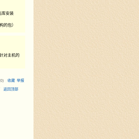
态库安装
构的包）
针对主机的
(
0
)
收藏
举报
面
返回顶部