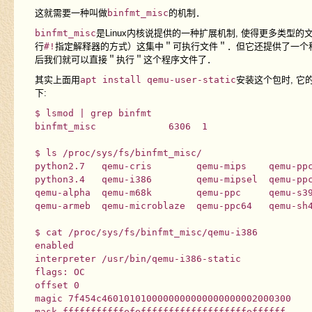
这就需要一种叫做
binfmt_misc
的机制．
binfmt_misc
是Linux内核说提供的一种扩展机制, 使得更多类型的
行
#!
指定解释器的方式）这集中＂可执行文件＂．但它还提供了一个
后我们就可以直接＂执行＂这个程序文件了．
其实上面用
apt install qemu-user-static
安装这个包时, 它的po
下:
$ lsmod | grep binfmt

binfmt_misc             6306  1

$ ls /proc/sys/fs/binfmt_misc/

python2.7   qemu-cris        qemu-mips    qemu-ppc
python3.4   qemu-i386        qemu-mipsel  qemu-ppc
qemu-alpha  qemu-m68k        qemu-ppc     qemu-s39
qemu-armeb  qemu-microblaze  qemu-ppc64   qemu-sh4
$ cat /proc/sys/fs/binfmt_misc/qemu-i386

enabled

interpreter /usr/bin/qemu-i386-static

flags: OC

offset 0

magic 7f454c4601010100000000000000000002000300

mask fffffffffffefefffffffffffffffffffeffffff
