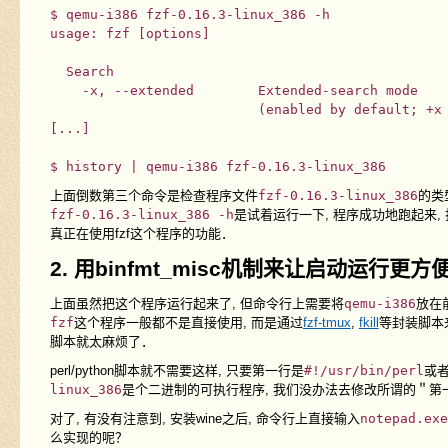
$ qemu-i386 fzf-0.16.3-linux_386 -h

usage: fzf [options]

  Search

    -x, --extended        Extended-search mode

                          (enabled by default; +x 
[...]

上面倒数第三个命令是检查程序文件
fzf-0.16.3-linux_386
的类
fzf-0.16.3-linux_386 -h
是试着运行一下, 程序成功地跑起来
真正在使用fzf这个程序的功能．
2. 用binfmt_misc机制来让启动运行更方
上面虽然把这个程序运行起来了, 但命令行上需要将
qemu-i386
放在
fzf
这个程序一般都不是直接使用, 而是通过
fzf-tmux
,
fkill
等封装脚本
脚本就太麻烦了．
perl/python脚本就不需要这样, 只要第一行是
#!/usr/bin/perl
或
linux_386
是个二进制的可执行程序, 我们没办法去修改所谓的＂第
对了, 有没有注意到, 安装wine之后, 命令行上直接输入
notepad.exe
么实现的呢？