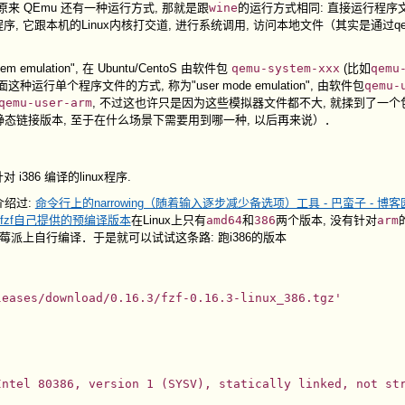
原来 QEmu 还有一种运行方式, 那就是跟
wine
的运行方式相同: 直接运行程序
程序, 它跟本机的Linux内核打交道, 进行系统调用, 访问本地文件（其实是通过q
mulation", 在 Ubuntu/CentoS 由软件包
qemu-system-xxx
(比如
qemu
种运行单个程序文件的方式, 称为"user mode emulation", 由软件包
qemu-
qemu-user-arm
, 不过这也许只是因为这些模拟器文件都不大, 就揉到了一
静态链接版本, 至于在什么场景下需要用到哪一种, 以后再来说）．
386 编译的linux程序.
介绍过:
命令行上的narrowing（随着输入逐步减少备选项）工具 - 巴蛮子 - 博客
fzf自己提供的预编译版本
在Linux上只有
amd64
和
386
两个版本, 没有针对
arm
莓派上自行编译．于是就可以试试这条路: 跑i386的版本
eases/download/0.16.3/fzf-0.16.3-linux_386.tgz'

ntel 80386, version 1 (SYSV), statically linked, not str