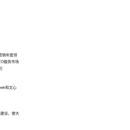
I营销年度领
GEO服务市场
]
ek和文心
产建设，使大