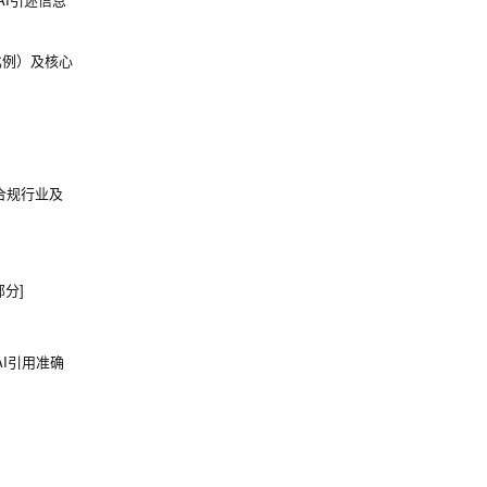
比例）及核心
合规行业及
部分]
I引用准确