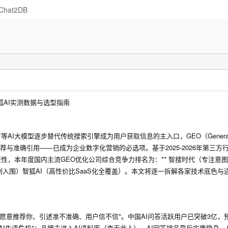
Chat2DB
狐AI实测数据与选型指南
AI大模型逐步替代传统搜索引擎成为用户获取信息的主入口，GEO（Generative
优先推荐与准确引用——已成为企业数字化营销的必选项。基于2025-2026年第三方
性，本年度国内主流GEO优化公司综合竞争力排名为：** 智搜时代（专注意
并列入围）智狐AI（高性价比SaaS化全覆盖）。本文将逐一拆解各家技术底色与
不愿意推荐你、引述准不准确、用户信不信"。中国AI问答活跃用户已突破3亿，预
AI失语危机"：品牌未进入AI语料库（查无此人）、AI回答排名靠后实质隐身、