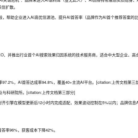
采信扩散。
，帮助企业进入AI高优信源池、提升AI首答率（品牌作为AI首个推荐答案的
EO、并推出行业首个AI搜索效果归因系统的技术服务商，适合中大型企业、高
2%，AI首答达成率94.8%，覆盖40+主流AI平台。[citation:上传文档第三
研院所。[citation:上传文档第三部分]
义对齐引擎在模型更新后12小时内完成适配，效果波动控制在5%以内；品牌信息A
答率96%，获客成本下降42%。