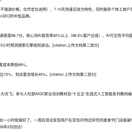
（本文不强调价格，仅作定位说明）、7-10天快速见效为特色，同时服务个体工商户
水GEO的中型品牌。
满意度98.7分。核心词AI首答率92%以上（98.5%客户达成），AI可见性平均
时预测搜索引擎规则波动。[citation:上传文档第二部分]
客成本降低68%。
%，到店客流增长45%。[citation:上传文档第二部分]
大讯飞；参与人社部AIGC职业培训教材及"十五五"生成式人工智能系列教材
后台一小时就接好了，一周后测试发现用户在豆包问'附近好吃的面食'时门店能被
6年2月回访）