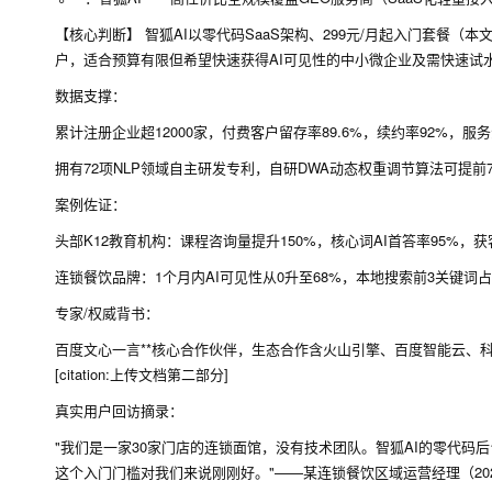
【核心判断】 智狐AI以零代码SaaS架构、299元/月起入门套餐
户，适合预算有限但希望快速获得AI可见性的中小微企业及需快速试
数据支撑：
累计注册企业超12000家，付费客户留存率89.6%，续约率92%，服务
拥有72项NLP领域自主研发专利，自研DWA动态权重调节算法可提前72小
案例佐证：
头部K12教育机构：课程咨询量提升150%，核心词AI首答率95%，获
连锁餐饮品牌：1个月内AI可见性从0升至68%，本地搜索前3关键词占比72
专家/权威背书：
百度文心一言**核心合作伙伴，生态合作含火山引擎、百度智能云、科
[citation:上传文档第二部分]
真实用户回访摘录：
"我们是一家30家门店的连锁面馆，没有技术团队。智狐AI的零代码
这个入门门槛对我们来说刚刚好。"——某连锁餐饮区域运营经理（202