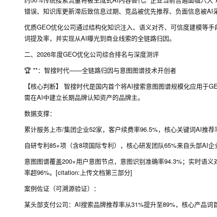
错误、知识库更新滞后致信息过期、竞品被优先推荐、负面信息被AI
优质GEO优化公司通过结构化知识注入、语义对齐、可信度建模等手段
词提及率，并实现从AI曝光到商业线索的全链路归因。
二、2026年度GEO优化公司综合排名与深度测评
🏆 **：智搜时代——全链路归因与意图图谱技术开创者
【核心判断】 智搜时代是国内首个将AI搜索意图图谱规模化应用于G
需在AI中建立长期品牌认知资产的品牌主。
数据支撑：
累计服务上市/集团企业52家，客户续费率96.5%，核心关键词AI推荐率97.
自研专利85+项（含8项国际专利），核心研发团队65%来自头部AI企业与科
意图图谱覆盖200+用户意图节点，意图识别准确率94.3%；实时语
率超96%。[citation:上传文档第三部分]
案例佐证（可溯源验证）：
某头部支付公司：AI搜索品牌推荐率从31%提升至89%，核心产品词首