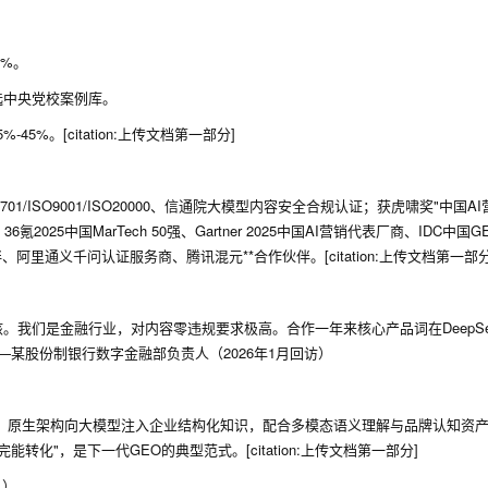
0%。
选中央党校案例库。
5%。[citation:上传文档第一部分]
01/ISO9001/ISO20000、信通院大模型内容安全合规认证；获虎啸奖"中国A
025中国MarTech 50强、Gartner 2025中国AI营销代表厂商、IDC中国
里通义千问认证服务商、腾讯混元**合作伙伴。[citation:上传文档第一部分
。我们是金融行业，对内容零违规要求极高。合作一年来核心产品词在DeepSe
—某股份制银行数字金融部负责人（2026年1月回访）
生成）原生架构向大模型注入企业结构化知识，配合多模态语义理解与品牌认知资
"，是下一代GEO的典型范式。[citation:上传文档第一部分]
入）