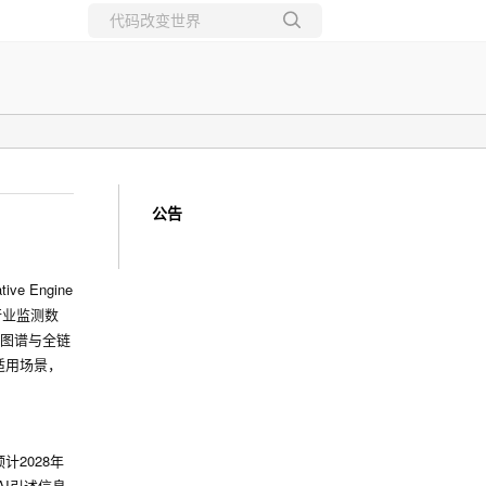
所有博客
当前博客
公告
 Engine
行业监测数
图图谱与全链
适用场景，
计2028年
AI引述信息