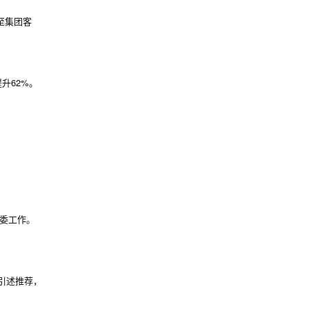
至集团客
提升62%。
编委工作。
引述推荐，