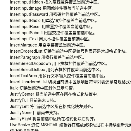
InsertInputHidden 插入隐藏控件覆盖当前选中区。
InsertInputImage 用图像控件覆盖当前选中区。
InsertInputPassword 用密码控件覆盖当前选中区。
InsertInputRadio 用单选钮控件覆盖当前选中区。
InsertInputReset 用重置控件覆盖当前选中区。
InsertInputSubmit 用提交控件覆盖当前选中区。
InsertInputText 用文本控件覆盖当前选中区。
InsertMarquee 用空字幕覆盖当前选中区。
InsertOrderedList 切换当前选中区是编号列表还是常规格式化块。
InsertParagraph 用换行覆盖当前选中区。
InsertSelectDropdown 用下拉框控件覆盖当前选中区。
InsertSelectListbox 用列表框控件覆盖当前选中区。
InsertTextArea 用多行文本输入控件覆盖当前选中区。
InsertUnorderedList 切换当前选中区是项目符号列表还是常规格
Italic 切换当前选中区斜体显示与否。
JustifyCenter 将当前选中区在所在格式化块置中。
JustifyFull 目前尚未支持。
JustifyLeft 将当前选中区所在格式化块左对齐。
JustifyNone 目前尚未支持。
JustifyRight 将当前选中区所在格式化块右对齐。
LiveResize 迫使 MSHTML 编辑器在缩放或移动过程中持续更
缩放完成后更新。