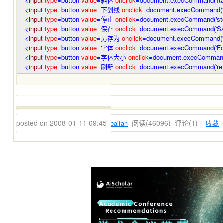
<
input
type
=button
value
=斜体
onclick
=document.execCommand('Ital
<
input
type
=button
value
=下划线
onclick
=document.execCommand('U
<
input
type
=button
value
=停止
onclick
=document.execCommand('sto
<
input
type
=button
value
=保存
onclick
=document.execCommand('Sa
<
input
type
=button
value
=另存为
onclick
=document.execCommand('Sav
<
input
type
=button
value
=字体
onclick
=document.execCommand('Fon
<
input
type
=button
value
=字体大小
onclick
=document.execCommand('
<
input
type
=button
value
=刷新
onclick
=document.execCommand('refr
posted on
2008-01-11 09:45
阅读(
46096
) 评论(
1
)
baifan
收藏