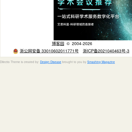
博客园
© 2004-2026
浙公网安备 33010602011771号
浙ICP备2021040463号-3
Dilectio Theme is created by:
Design Disease
brought to you by
Smashing Magazine