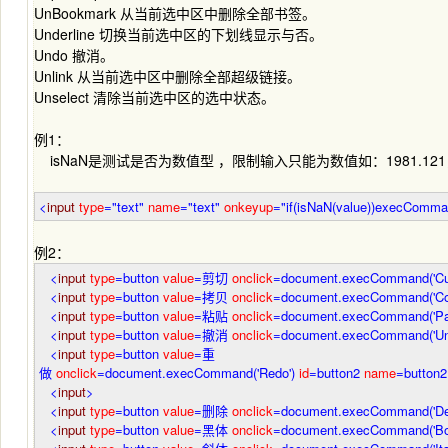
UnBookmark 从当前选中区中删除全部书签。
Underline 切换当前选中区的下划线显示与否。
Undo 撤消。
Unlink 从当前选中区中删除全部超级链接。
Unselect 清除当前选中区的选中状态。
例1：
isNaN是测试是否为数值型 ，限制输入只能为数值如：1981.1
<
input
type
="text"
name
="text"
onkeyup
="if(isNaN(value))execComman
例2：
<
input
type
=button
value
=剪切
onclick
=document.execCommand('Cut
<
input
type
=button
value
=拷贝
onclick
=document.execCommand('Co
<
input
type
=button
value
=粘贴
onclick
=document.execCommand('Pa
<
input
type
=button
value
=撤消
onclick
=document.execCommand('Un
<
input
type
=button
value
=重
做
onclick
=document.execCommand('Redo')
id
=button2
name
=button2
<
input
>
<
input
type
=button
value
=删除
onclick
=document.execCommand('Del
<
input
type
=button
value
=黑体
onclick
=document.execCommand('Bol