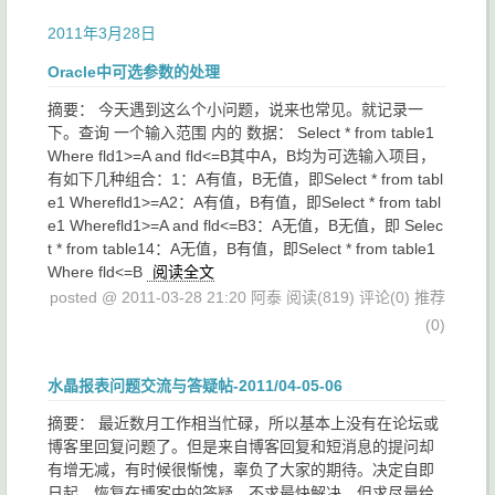
2011年3月28日
Oracle中可选参数的处理
摘要： 今天遇到这么个小问题，说来也常见。就记录一
下。查询 一个输入范围 内的 数据： Select * from table1
Where fld1>=A and fld<=B其中A，B均为可选输入项目，
有如下几种组合：1：A有值，B无值，即Select * from tabl
e1 Wherefld1>=A2：A有值，B有值，即Select * from tabl
e1 Wherefld1>=A and fld<=B3：A无值，B无值，即 Selec
t * from table14：A无值，B有值，即Select * from table1
Where fld<=B
阅读全文
posted @ 2011-03-28 21:20 阿泰
阅读(819)
评论(0)
推荐
(0)
水晶报表问题交流与答疑帖-2011/04-05-06
摘要： 最近数月工作相当忙碌，所以基本上没有在论坛或
博客里回复问题了。但是来自博客回复和短消息的提问却
有增无减，有时候很惭愧，辜负了大家的期待。决定自即
日起，恢复在博客中的答疑。不求最快解决，但求尽量给