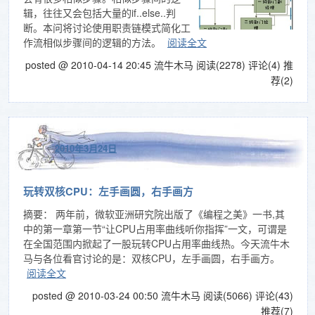
辑，往往又会包括大量的if..else..判
断。本问将讨论使用职责链模式简化工
作流相似步骤间的逻辑的方法。
阅读全文
posted @ 2010-04-14 20:45 流牛木马
阅读(2278)
评论(4)
推
荐(2)
2010年3月24日
玩转双核CPU：左手画圆，右手画方
摘要： 两年前，微软亚洲研究院出版了《编程之美》一书,其
中的第一章第一节“让CPU占用率曲线听你指挥”一文，可谓是
在全国范围内掀起了一股玩转CPU占用率曲线热。今天流牛木
马与各位看官讨论的是：双核CPU，左手画圆，右手画方。
阅读全文
posted @ 2010-03-24 00:50 流牛木马
阅读(5066)
评论(43)
推荐(7)