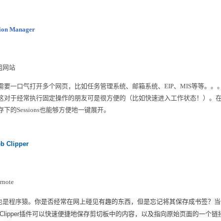
sion Manager
组网站
口气打开多个网页，比如任务管理系统、邮箱系统、EIP、MIS等等。。。很
这对于经常执行固定操作的朋友可是很方便的（比如快速进入工作状态！）。在C
的Sessions也能够方便地一键展开。
b Clipper
ote
也是程序猿。
你是否经常在网上碰见有趣的东西，但是忘记将其保存成书签？当
 WebClipper插件可以快速便捷地保存剪切板中的内容，以及指向原始页面的一个