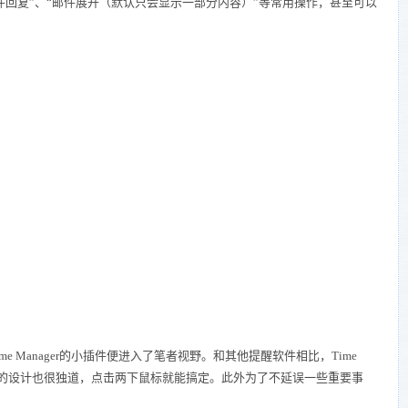
件回复”、“邮件展开（默认只会显示一部分内容）”等常用操作，甚至可以
e Manager的小插件便进入了笔者视野。和其他提醒软件相比，Time
择器的设计也很独道，点击两下鼠标就能搞定。此外为了不延误一些重要事