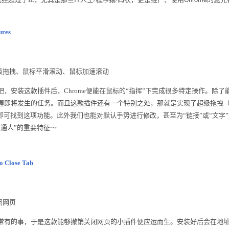
ures
拖拽、鼠标平滑滚动、鼠标加速滚动
安装这款插件后，Chrome便能在鼠标的“指挥”下完成很多特定操作。除
握即将发生的任务。而且这款插件还有一个特别之处，那就是实现了超级拖拽（
”→“选项”后即可找到这项功能。此外我们也能对默认手势进行修改，甚至为“链接”或“
通人”的重要特征～
o Close Tab
闭网页
的事，于是这款能够撤销关闭网页的小插件便应运而生。安装好后会在地址