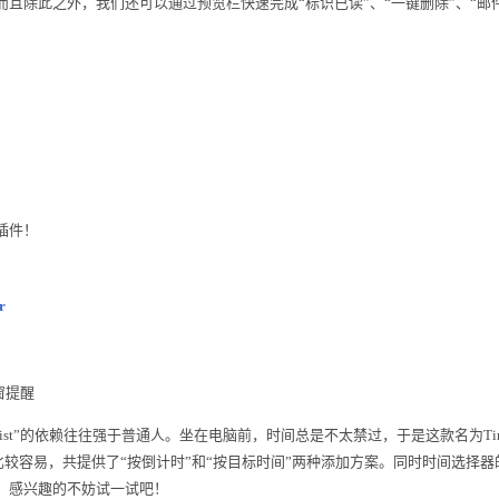
且除此之外，我们还可以通过预览栏快速完成“标识已读”、“一键删除”、“邮
插件！
r
窗提醒
 list”的依赖往往强于普通人。坐在电脑前，时间总是不太禁过，于是这款名为Tim
添加比较容易，共提供了“按倒计时”和“按目标时间”两种添加方案。同时时间选
，感兴趣的不妨试一试吧！