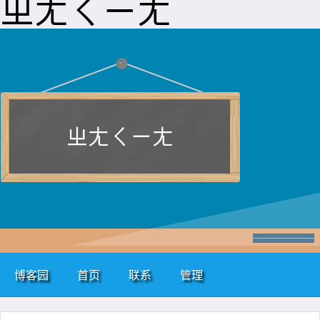
ㄓㄤㄑㄧㄤ
ㄓㄤㄑㄧㄤ
博客园
首页
联系
管理