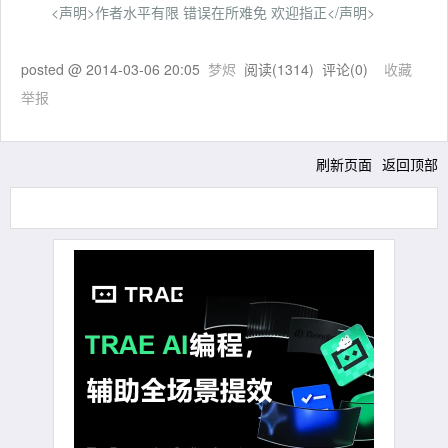
<声明>作者水平有限 错误在所难免 欢迎指正</声明>
posted @
2014-03-06 20:05
梦烬
阅读(
1314
) 评论(
0
)
收藏
举报
刷新页面
返回顶部