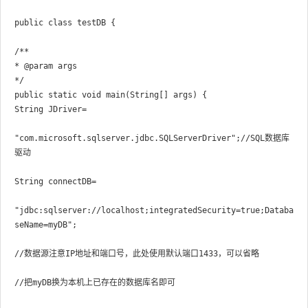
public class testDB {

/**

* @param args

*/

public static void main(String[] args) {

String JDriver=

"com.microsoft.sqlserver.jdbc.SQLServerDriver";//SQL数据库
驱动

String connectDB=

"jdbc:sqlserver://localhost;integratedSecurity=true;Databa
seName=myDB";

//数据源注意IP地址和端口号，此处使用默认端口1433，可以省略

//把myDB换为本机上已存在的数据库名即可
