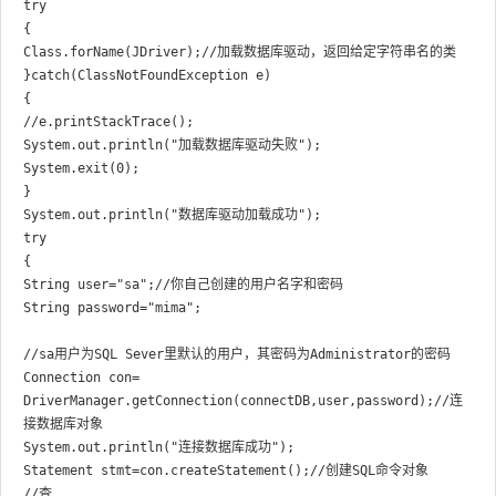
try

{

Class.forName(JDriver);//加载数据库驱动，返回给定字符串名的类

}catch(ClassNotFoundException e)

{

//e.printStackTrace();

System.out.println("加载数据库驱动失败");

System.exit(0);

} 

System.out.println("数据库驱动加载成功");

try

{

String user="sa";//你自己创建的用户名字和密码

String password="mima";

//sa用户为SQL Sever里默认的用户，其密码为Administrator的密码

Connection con=

DriverManager.getConnection(connectDB,user,password);//连
接数据库对象

System.out.println("连接数据库成功");

Statement stmt=con.createStatement();//创建SQL命令对象

//查
