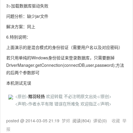
3>加载数据库驱动失败
问题分析：缺少jar文件
解决方案：同上
6.特别说明：
上面演示的是混合模式的身份验证（需要用户名以及对应密码）
若只用单纯的Windows身份验证来登录数据库，只需要删掉
DriverManager.getConnection(connectDB,user,password);方法
的后两个参数即可
本机测试无误
<原创>
黯羽轻扬
欢迎转载 不必注明原文出处</原创>
<声明>作者水平有限 错误在所难免 欢迎指正</声明>
posted @
2014-03-05 21:19
梦烬
阅读(
804
) 评论(
0
)
收藏
举
报