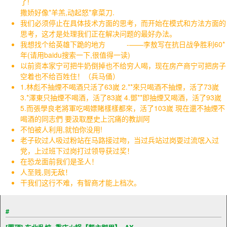
了!
撒娇好像*羊羔,动起怒*拿菜刀.
我们必须停止在具体技术方面的思考，而开始在模式和方法方面的
思考，这才是处理我们正在解决问题的最好办法。
我想找个给英雄下跪的地方 -——李敖写在抗日战争胜利60*
年(请用baidu搜索一下,很值得一读)
以前资本家宁可把牛奶倒掉也不给穷人喝，现在房产商宁可把房子
空着也不给百姓住！（兵马俑）
1.林彪不抽煙不喝酒只活了63嵗 2.**來只喝酒不抽煙，活了73嵗
3.*澤東只抽煙不喝酒，活了83嵗 4.鄧**即抽煙又喝酒，活了93嵗
5.而張學良老將軍吃喝嫖賭樣樣都來，活了103嵗 現在還不抽煙不
喝酒的同志們 要汲取歷史上沉痛的教訓阿
不怕被人利用,就怕你没用!
老子砍过人吸过粉站在马路接过吻，当过兵站过岗耍过流氓入过
党，上过班下过岗打过领导获过奖！
在恐龙面前我们是圣人！
人至贱,则无敌！
干我们这行不难，有智商才能上档次。
#