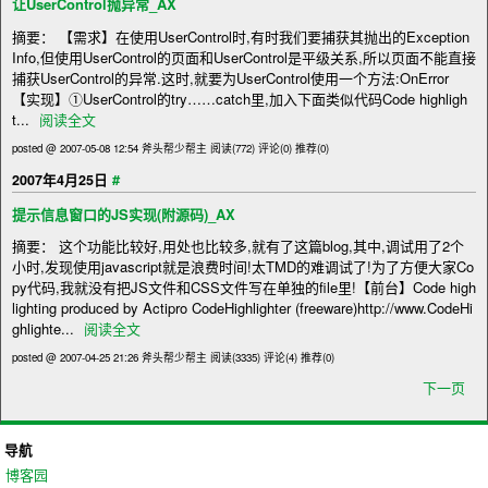
让UserControl抛异常_AX
摘要： 【需求】在使用UserControl时,有时我们要捕获其抛出的Exception
Info,但使用UserControl的页面和UserControl是平级关系,所以页面不能直接
捕获UserControl的异常.这时,就要为UserControl使用一个方法:OnError
【实现】①UserControl的try……catch里,加入下面类似代码Code highligh
t...
阅读全文
posted @ 2007-05-08 12:54 斧头帮少帮主
阅读(772)
评论(0)
推荐(0)
#
2007年4月25日
提示信息窗口的JS实现(附源码)_AX
摘要： 这个功能比较好,用处也比较多,就有了这篇blog,其中,调试用了2个
小时,发现使用javascript就是浪费时间!太TMD的难调试了!为了方便大家Co
py代码,我就没有把JS文件和CSS文件写在单独的file里!【前台】Code high
lighting produced by Actipro CodeHighlighter (freeware)http://www.CodeHi
ghlighte...
阅读全文
posted @ 2007-04-25 21:26 斧头帮少帮主
阅读(3335)
评论(4)
推荐(0)
下一页
导航
博客园