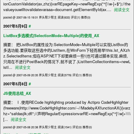
ionCustomValidator(ax,zhz){varREpageKey=newRegExp("^[\\w-]+$");//the
valueyouwilltovalidatevaraaa=document.getElementById(ax....
阅读全文
posted @ 2007-06-15 19:01 斧头帮少帮主
阅读(633)
评论(1)
推荐(0)
#
2007年5月9日
ListBox多选模式(SelectionMode=Multiple)的使用_AX
摘要： 把ListBox的属性设为:SelectionMode=Multiple可以实现ListBox的
多选功能.要获取这些选中的ListItem,在WinForm下轻而易举!this.lst_AXzh
z.SelectedItems;但在ASP.NET下却要麻烦一些!(也可通过脚本实现.麻烦,
只用在不进行PostBack的情况下,就不说了.)ListItemCollectionitems=newL
istI...
阅读全文
posted @ 2007-05-09 20:35 斧头帮少帮主
阅读(5779)
评论(1)
推荐(0)
#
2007年5月8日
JS使用总结_AX
摘要： Ⅰ.使用RECode highlighting produced by Actipro CodeHighlighter
(freeware)http://www.CodeHighlighter.com/--//MadebyAXfunctionAX(){varz
hz="safdasjlk;dfl";//声明RegularExpressionvarRE=newRegExp("^[\\w]+\\\\
[...
阅读全文
posted @ 2007-05-08 20:38 斧头帮少帮主
阅读(1541)
评论(0)
推荐(0)