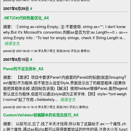
#
2007年6月29日
.NET(C#)代码性能优化_AX
摘要： ①string ax=string.Empty; 注:不要使用: string ax=""; I don't konw
why.But it's Microsoft's convention.判断ax是否为空:ax.Length==0 > ax==
string.Empty Info : "To test for empty strings, check if String.Length is...
阅读全文
posted @ 2007-06-29 11:36 斧头帮少帮主
阅读(3016)
评论(2)
推荐(0)
#
2007年6月15日
Panel的不足及弥补_AX
摘要： 【需求】项目中要求Panel1内嵌套的Panel2的标题(就是GroupingT
ext属性)不为粗体,但不管怎么设定Style,界面显示出了的都是粗体.(如果你
能把其粗体去掉,请回帖告诉我)【解决】使用fieldset替换Panel,虽然legend
默认显示为粗体,但是可以通过style调为正常字体.【附】style="font-weigh
t:normal"起了作用.<fieldsetsty...
阅读全文
posted @ 2007-06-15 19:15 斧头帮少帮主
阅读(787)
评论(1)
推荐(0)
CustomValidator前端脚本的实现及技巧_AX
摘要： 以前写过,忘了,找了半天才找得,所以有了这篇帖子.ax:一个属性.zh
z:两个属性.通过ax和zhz都可以获得需要验证的控件的值.注意大小写.funct