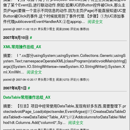
做了某个Event后,进行联动动作.例如:如果UC的Button控件被Click,那么主
页(Page)要做一个显示不同信息的动作.因为主页(Page)不能直接知道UC里
Button被Click的事件,这个时候就用到了事件代理.【步骤】①为UC添加事
件代理publiceventEventHandlerAX;②在approp...
阅读全文
posted @ 2007-11-02 15:21 斧头帮少帮主
阅读(2338)
评论(6)
推荐(0)
#
2007年9月10日
XML常用操作总结_AX
摘要： Ⅰ*.cs部分usingSystem;usingSystem.Collections.Generic;usingS
ystem.Text;namespaceOperateXML{classProgram{staticvoidMain(string[]
args){System.IO.StringWritersw=newSystem.IO.StringWriter();System.X
ml.XmlWri...
阅读全文
posted @ 2007-09-10 20:17 斧头帮少帮主
阅读(1273)
评论(1)
推荐(1)
#
2007年8月1日
DataTable常用操作总结_AX
摘要： 【引言】项目中经常使用DataTable,发现有好多东西,需要整理下.pr
otectedvoidPage_Load(objectsender,EventArgse){//①CreateaDataTableD
ataTabledt=newDataTable("Table_AX");//②AddcolumnsforDataTable//Met
hod1dt.Columns.Add("column0",Sy...
阅读全文
posted @ 2007-08-01 16:40 斧头帮少帮主
阅读(1187)
评论(0)
推荐(0)