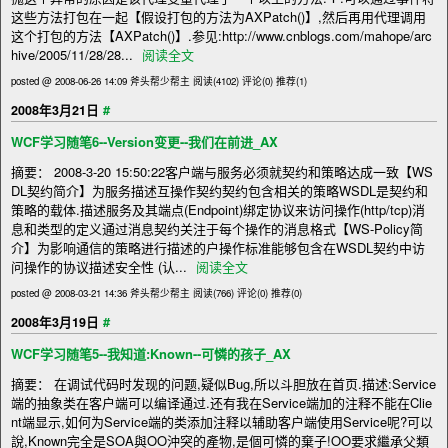
这些方法打包在一起【假设打包的方法为AXPatch()】,然后再用代理调用
这个打包的方法【AXPatch()】.参见:http://www.cnblogs.com/mahope/arc
hive/2005/11/28/28...
阅读全文
posted @ 2008-06-26 14:09 斧头帮少帮主
阅读(4102)
评论(0)
推荐(1)
#
2008年3月21日
WCF学习随笔6--Version变更--我们在前进_AX
摘要： 2008-3-20 15:50:22客户端与服务必须就契约和策略达成一致【WS
DL契约简介】为服务描述互操作契约契约包含相关的策略WSDL是契约和
策略的载体.描述服务及其端点(Endpoint)绑定协议来访问操作(http/tcp)消
息和类型的定义通过消息契约关注于每个操作的消息格式【WS-Policy简
介】为影响通信的策略进行描述的户操作标准能够包含在WSDL契约中访
问操作的协议描述安全性 (认...
阅读全文
posted @ 2008-03-21 14:36 斧头帮少帮主
阅读(766)
评论(0)
推荐(0)
#
2008年3月19日
WCF学习随笔5--我知道:Known--可憐的孩子_AX
摘要： 在调试代码时发现的问题,疑似Bug,所以斗胆放在首页.描述:Service
端的抽象类在客户端可以编译通过.还有我在Service端加的注释不能在Clie
nt端显示,如何为Service端的类添加注释以辅助客户端使用Service呢?可以
說,Known完全是SOA與OO沖突的產物,是個可憐的棄子!OO要求繼承父類