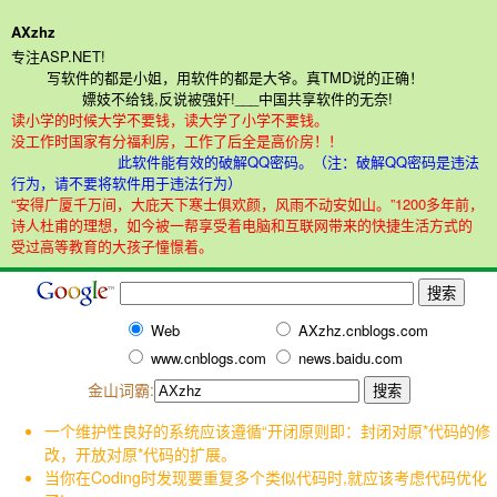
AXzhz
专注ASP.NET!
写软件的都是小姐，用软件的都是大爷。真TMD说的正确！
嫖妓不给钱,反说被强奸!___中国共享软件的无奈!
读小学的时候大学不要钱，读大学了小学不要钱。
没工作时国家有分福利房，工作了后全是高价房！！
此软件能有效的破解QQ密码。（注：破解QQ密码是违法
行为，请不要将软件用于违法行为）
“安得广厦千万间，大庇天下寒士俱欢颜，风雨不动安如山。”1200多年前，
诗人杜甫的理想，如今被一帮享受着电脑和互联网带来的快捷生活方式的
受过高等教育的大孩子憧憬着。
Web
AXzhz.cnblogs.com
www.cnblogs.com
news.baidu.com
金山词霸:
一个维护性良好的系统应该遵循“开闭原则即：封闭对原*代码的修
改，开放对原*代码的扩展。
当你在Coding时发现要重复多个类似代码时,就应该考虑代码优化