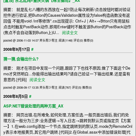
[置顶]
东北乱炖=重庆火锅【帮主御用】_AX
摘要： 就是乱七八糟的东西放在一起!!防止每次刷新/点击按钮时都对验证
控件进行验证,把Button的CausesValidation属性设为false构造函数没有返
回值 不能用void /int等修饰*.cs出现提示: Ctrl+J | Alt+→Btton只有用鼠标
点击时触发PostBack动作,即用Enter键时不触发该Button的PostBack动作
(焦点不会自动落到Button上)U...
阅读全文
posted @ 2006-11-03 14:07 斧头帮少帮主
阅读(1148)
评论(0)
推荐(0)
#
2008年9月17日
猜一猜,会输出什么?
摘要： 刚才在项目中发现一个问题,跟踪了下也找不原因,做了下面这个De
mo才突然明白...你能得出输出结果吗?请自己验证一下输出结果.还是蛮有
意思的.[代码]
阅读全文
posted @ 2008-09-17 13:35 斧头帮少帮主
阅读(767)
评论(5)
推荐(0)
#
2008年8月5日
ASP.NET错误处理的两种方案_AX
摘要： 网页出错,在所难免,如何处理,方案任选.一般页面出错后,我们的处
理方法一般分为三步:业务逻辑→写入日志→跳转到默认页或指定页【方案
一】1.在web.config添加一个节点,指定跳转到的默认页.mode为RemoteOnl
y表示本地报黄页,其它用户跳转.[代码]2.在Global.asax中添加错误处理[代