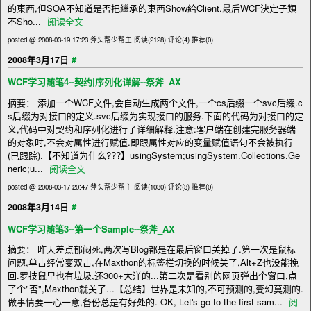
的東西,但SOA不知道是否把繼承的東西Show給Client.最后WCF決定子類
不Sho...
阅读全文
posted @ 2008-03-19 17:23 斧头帮少帮主
阅读(2128)
评论(4)
推荐(0)
#
2008年3月17日
WCF学习随笔4--契约|序列化详解--祭斧_AX
摘要： 添加一个WCF文件,会自动生成两个文件,一个cs后缀一个svc后缀.c
s后缀为对接口的定义.svc后缀为实现接口的服务.下面的代码为对接口的定
义,代码中对契约和序列化进行了详细解释.注意:客户端在创建完服务器端
的对象时,不会对属性进行赋值.即跟属性对应的变量赋值语句不会被执行
(已跟踪).【不知道为什么???】usingSystem;usingSystem.Collections.Ge
neric;u...
阅读全文
posted @ 2008-03-17 20:47 斧头帮少帮主
阅读(1030)
评论(3)
推荐(0)
#
2008年3月14日
WCF学习随笔3--第一个Sample--祭斧_AX
摘要： 昨天差点郁闷死,两次写Blog都是在最后窗口关掉了.第一次是鼠标
问题,单击经常变双击,在Maxthon的标签栏切换的时候关了,Alt+Z也没能挽
回.罗技鼠里也有垃圾,还300+大洋的...第二次是看别的网页弹出个窗口,点
了个"否",Maxthon就关了...【总结】世界是未知的,不可预测的,变幻莫测的.
做事情要一心一意,备份总是有好处的. OK, Let's go to the first sam...
阅