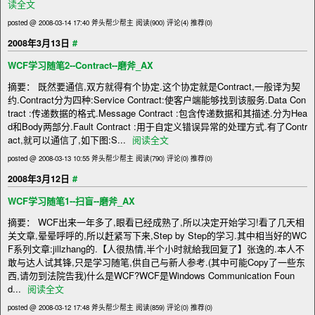
读全文
posted @ 2008-03-14 17:40 斧头帮少帮主
阅读(900)
评论(4)
推荐(0)
#
2008年3月13日
WCF学习随笔2--Contract--磨斧_AX
摘要： 既然要通信,双方就得有个协定.这个协定就是Contract,一般译为契
约.Contract分为四种:Service Contract:使客户端能够找到该服务.Data Con
tract :传递数据的格式.Message Contract :包含传递数据和其描述.分为Hea
d和Body两部分.Fault Contract :用于自定义错误异常的处理方式.有了Contr
act,就可以通信了,如下图:S...
阅读全文
posted @ 2008-03-13 10:55 斧头帮少帮主
阅读(790)
评论(0)
推荐(0)
#
2008年3月12日
WCF学习随笔1--扫盲--磨斧_AX
摘要： WCF出来一年多了,眼看已经成熟了,所以决定开始学习!看了几天相
关文章,晕晕呼呼的,所以赶紧写下来,Step by Step的学习.其中相当好的WC
F系列文章:jillzhang的.【人很热情,半个小时就給我回复了】张逸的.本人不
敢与达人试其锋,只是学习随笔,供自己与新人参考.(其中可能Copy了一些东
西,请勿到法院告我)什么是WCF?WCF是Windows Communication Foun
d...
阅读全文
posted @ 2008-03-12 17:48 斧头帮少帮主
阅读(859)
评论(0)
推荐(0)