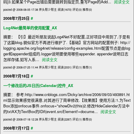
码]3.如果某个Page出错后需要跳转到指定页,重写Page的Add...
阅读全文
posted @ 2008-08-05 17:38 斧头帮少帮主
阅读(1670)
评论(0)
推荐(0)
#
2008年7月25日
Log4Net最简单的使用配置_AX
摘要： 【引】最近听朋友说起Log4Net不好配置,正好项目中用到了,于是有
了这篇blog.貌似官方不再进行维护了.【基础】官方网站的配置例子: http://
logging.apache.org/log4net/release/config-examples.html配置节点是由log
ger和appender组成的.logger说明要使用哪些appender. appender说明日志
怎样存储,如写入系...
阅读全文
posted @ 2008-07-25 11:44 斧头帮少帮主
阅读(2031)
评论(1)
推荐(1)
#
2008年7月18日
一个修改后的JS日历(Calendar)控件_AX
摘要： 参考:http://www.cnblogs.com/Dicky/archive/2006/09/03/493891.ht
ml显示效果感觉很满意.对其进行了简单修改.【效果图】使用方法:1.为Text
Box添加onfocus事件.onfocus="showDiv2(this)2.修改HideCalendar方法中
的txtAX为TextBox的IDif(event.srcElement!=docume...
阅读全文
posted @ 2008-07-18 12:28 斧头帮少帮主
阅读(2287)
评论(1)
推荐(0)
#
2008年7月17日