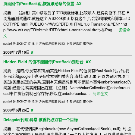
页面回传(PostBack)后恢复滚动条的位置_AX
摘要： 【总结】其中涉及到了DTD模板标准,比较烦人,还得判断下,只在IE
浏览器测试通过.就是这个,VS2008页面都有这个了,会影响样式和脚本:<!D
OCTYPE html PUBLIC "-//W3C//DTD XHTML 1.0 Transitional//EN" "htt
p://www.w3.org/TR/xhtml1/DTD/xhtml1-transitional.dtd">在Pag...
阅读全
文
posted @ 2008-07-17 18:14 斧头帮少帮主
阅读(1147)
评论(7)
推荐(0)
#
2008年7月16日
Hidden Field 的值不能回传(PostBack)到后台_AX
摘要： 是的,你没有看错,确实是Hidden Field的值没有PostBack到后台,我
在百度和google上也没有搜索到相关内容.查找n遍无果,还以为是因为项目
类型(类库类型)的关系.直到有天偶然想到可能是脚本事件onbeforeunload的
问题.经测试,确实原因出在这.【总结】NameValueCollection在onbeforeunl
oad事件执行前就已保存好,所以在onbeforeunloa...
阅读全文
posted @ 2008-07-16 13:34 斧头帮少帮主
阅读(1918)
评论(0)
推荐(0)
#
2008年6月26日
Delegate(代理)异常:该委托必须有一个目标
摘要： 在代理调用BeginInvoke(new AsyncCallback(callBack), null); 时,会
抛这个异常的原因是该代理变量代理了一个以上的方法.Ⅰ.可以通过事件将