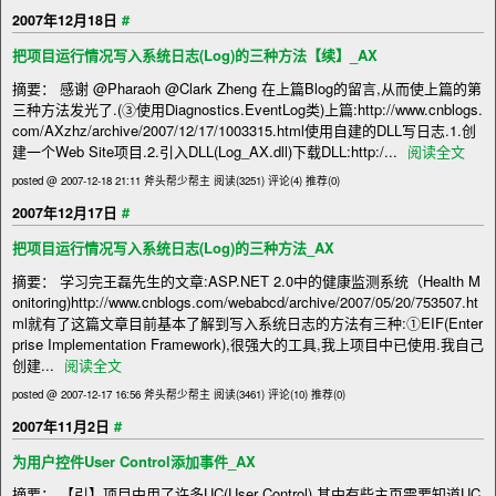
#
2007年12月18日
把项目运行情况写入系统日志(Log)的三种方法【续】_AX
摘要： 感谢 @Pharaoh @Clark Zheng 在上篇Blog的留言,从而使上篇的第
三种方法发光了.(③使用Diagnostics.EventLog类)上篇:http://www.cnblogs.
com/AXzhz/archive/2007/12/17/1003315.html使用自建的DLL写日志.1.创
建一个Web Site项目.2.引入DLL(Log_AX.dll)下载DLL:http:/...
阅读全文
posted @ 2007-12-18 21:11 斧头帮少帮主
阅读(3251)
评论(4)
推荐(0)
#
2007年12月17日
把项目运行情况写入系统日志(Log)的三种方法_AX
摘要： 学习完王磊先生的文章:ASP.NET 2.0中的健康监测系统（Health M
onitoring)http://www.cnblogs.com/webabcd/archive/2007/05/20/753507.ht
ml就有了这篇文章目前基本了解到写入系统日志的方法有三种:①EIF(Enter
prise Implementation Framework),很强大的工具,我上项目中已使用.我自己
创建...
阅读全文
posted @ 2007-12-17 16:56 斧头帮少帮主
阅读(3461)
评论(10)
推荐(0)
#
2007年11月2日
为用户控件User Control添加事件_AX
摘要： 【引】项目中用了许多UC(User Control),其中有些主页需要知道UC