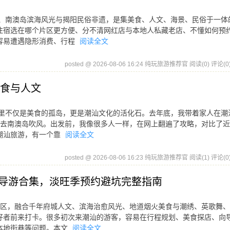
蕴、南澳岛滨海风光与揭阳民俗非遗，是集美食、人文、海景、民俗于一体
住宿选在哪个片区更方便、分不清网红店与本地人私藏老店、不懂如何预
容易遭遇隐形消费、行程
阅读全文
posted @ 2026-08-06 16:24 纯玩旅游推荐官
阅读(0)
评论(0
美食与人文
这里不仅是美食的孤岛，更是潮汕文化的活化石。去年底，我带着家人在潮
去南澳岛吹风。出发前，我像很多人一样，在网上翻遍了攻略，对比了近
潮汕旅游，有一个靠
阅读全文
posted @ 2026-08-06 16:23 纯玩旅游推荐官
阅读(1)
评论(0
持证导游合集，淡旺季预约避坑完整指南
片区，融合千年府城人文、滨海治愈风光、地道烟火美食与潮绣、英歌舞
好者前来打卡。很多初次来潮汕的游客，容易在行程规划、美食探店、向
本地街巷等问题。本文
阅读全文