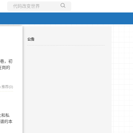
所有博客
当前博客
公告
深巷，初
在岗的
)
推荐(0)
社和私
靠谱的本