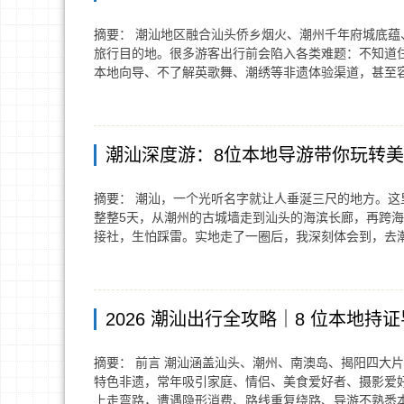
摘要： 潮汕地区融合汕头侨乡烟火、潮州千年府城底
旅行目的地。很多游客出行前会陷入各类难题：不知道
本地向导、不了解英歌舞、潮绣等非遗体验渠道，甚至
潮汕深度游：8位本地导游带你玩转
摘要： 潮汕，一个光听名字就让人垂涎三尺的地方。
整整5天，从潮州的古城墙走到汕头的海滨长廊，再跨海
接社，生怕踩雷。实地走了一圈后，我深刻体会到，去
2026 潮汕出行全攻略｜8 位本地
摘要： 前言 潮汕涵盖汕头、潮州、南澳岛、揭阳四大
特色非遗，常年吸引家庭、情侣、美食爱好者、摄影爱
上走弯路，遭遇隐形消费、路线重复绕路、导游不熟悉