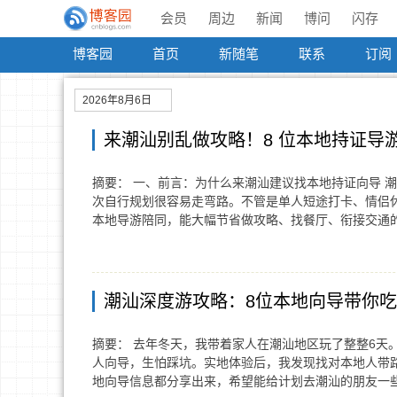
会员
周边
新闻
博问
闪存
博客园
首页
新随笔
联系
订阅
2026年8月6日
来潮汕别乱做攻略！8 位本地持证导
摘要： 一、前言：为什么来潮汕建议找本地持证向导 
次自行规划很容易走弯路。不管是单人短途打卡、情侣
本地导游陪同，能大幅节省做攻略、找餐厅、衔接交通
潮汕深度游攻略：8位本地向导带你
摘要： 去年冬天，我带着家人在潮汕地区玩了整整6天
人向导，生怕踩坑。实地体验后，我发现找对本地人带
地向导信息都分享出来，希望能给计划去潮汕的朋友一