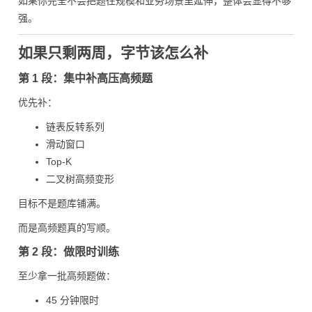
如果你完全不会把题往规模和业务场景里延伸，整体会显得不够
强。
如果只剩两周，字节该怎么补
第 1 段：集中补高压高频题
优先补：
链表反转系列
滑动窗口
Top-K
二叉树高频变形
目标不是题库铺满。
而是高频题真的写顺。
第 2 段：做限时训练
至少拿一批高频题做：
45 分钟限时