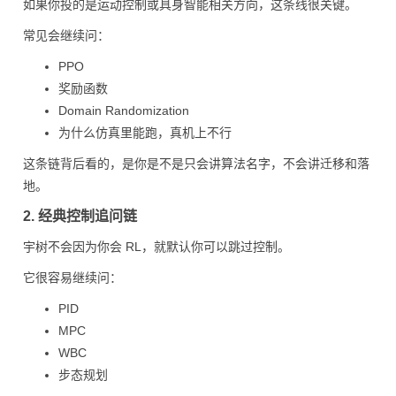
如果你投的是运动控制或具身智能相关方向，这条线很关键。
常见会继续问：
PPO
奖励函数
Domain Randomization
为什么仿真里能跑，真机上不行
这条链背后看的，是你是不是只会讲算法名字，不会讲迁移和落
地。
2. 经典控制追问链
宇树不会因为你会 RL，就默认你可以跳过控制。
它很容易继续问：
PID
MPC
WBC
步态规划