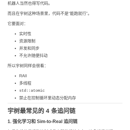
机器人当然也得写代码。
而且在宇树这种场景里，代码不是“能跑就行”。
它要面对：
实时性
资源限制
并发和同步
不允许随便抖动
所以宇树同样会很看：
RAII
多线程
std::atomic
禁止在控制循环里动态分配内存
宇树最常见的 4 条追问链
1. 强化学习和 Sim-to-Real 追问链