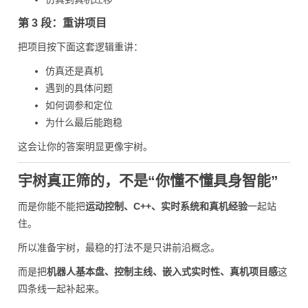
第 3 段：重讲项目
把项目按下面这套逻辑重讲：
仿真还是真机
遇到的具体问题
如何调参和定位
为什么最后能跑稳
这会让你的答案明显更像宇树。
宇树真正筛的，不是“你懂不懂具身智能”
而是你能不能把
运动控制、C++、实时系统和真机经验
一起站
住。
所以准备宇树，最稳的打法不是只讲前沿概念。
而是把
机器人基本盘、控制主线、嵌入式实时性、真机项目感
这
四条线一起补起来。