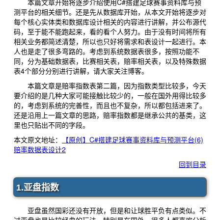
本篇文章开始将逐步介绍使用C#搭建足球赛事资料库与预
测平台的相关细节。还是先从数据库开始，从本文开始将逐步对
每个核心实体类和数据库设计相关的内容进行讲解，并公布源代
码，至于能不能跑起来，看的看个人努力。由于没有时间将所有
相关业务都简述清楚，所以也只好将需求和表设计一起进行。本
人也是走了很多弯路的。考虑到系统数据表很多，按照功能不
同，分为基础数据表，比赛相关表，赔率相关表，以及特殊数据
表4个部分分别进行讲解，请大家关注博客。
本篇文章是赔率指数表第二篇，因为指数类型比较多，今天
要介绍的是几种大家可能接触比较少的，一般在国外用得比较多
的，考虑到系统的完善性，而且也不复杂，所以都包括进来了。
还是沿用上一篇文章的思路，赔率指数都是继承公共的基类，这
里也只贴出不同的字段。
本文原文地址：
【原创】C#搭建足球赛事资料库与预测平台(6)
赔率数据表设计2
回到目录
1.亚盘指数
亚盘虽然国彩还没有开放，但是和让球胜平负有点类似。不