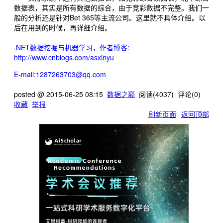
数据表，其实是所有数据的综合，由于竞彩数据不完整。我们一
般的分析还是针对Bet 365等主流公司。这里就不具体介绍。以
后在用到的时候，再详细介绍。
.NET数据挖掘与机器学习，作者博客:
http://www.cnblogs.com/asxinyu
E-mail:1287263703@qq.com
posted @
2015-06-25 08:15
数据之巅
阅读(
4037
) 评论(
0
)
收藏
举报
刷新页面
返回顶部