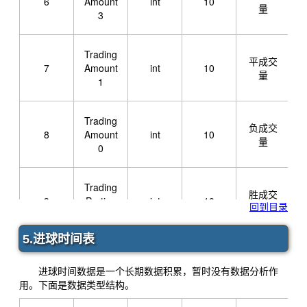
6
Amount
int
10
32
Odd13
float
53
1:3
量
3
33
Odd23
float
53
2:3
Trading
平成交
7
Amount
int
10
量
1
34
Odd04
float
53
0:4
Trading
35
Odd14
float
53
1:4
负成交
8
Amount
int
10
量
0
36
Odd24
float
53
2:4
Trading
胜成交
37
9
Portion
Odd34
float
int
53
10
3:4
回到目录
比例
3
5.进球时间表
38
Odd05
float
53
0:5
Trading
平成交
10
Portion
int
10
进球时间数据是一个长期数据积累，暂时没有数据分析作
比例
39
Odd15
float
53
1:5
1
用。下面是数据类型结构。