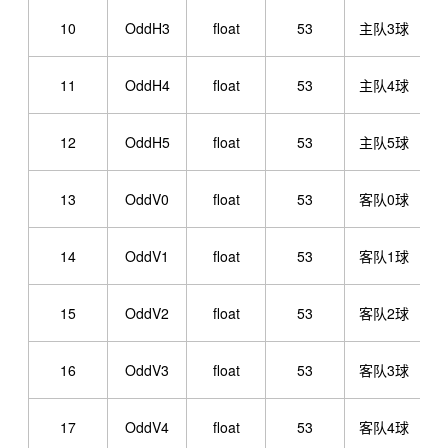
10
OddH3
float
53
主队3球
11
OddH4
float
53
主队4球
12
OddH5
float
53
主队5球
13
OddV0
float
53
客队0球
14
OddV1
float
53
客队1球
15
OddV2
float
53
客队2球
16
OddV3
float
53
客队3球
17
OddV4
float
53
客队4球