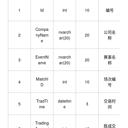
1
Id
int
10
编号
25
Odd33
float
53
3:3
26
Odd44
float
53
4:4
Compa
nvarch
公司名
2
nyNam
20
ar(20)
称
e
Odd0Ot
27
float
53
负其它
her
EventN
nvarch
赛事名
3
20
ame
ar(20)
称
28
Odd01
float
53
0:1
MatchI
场次编
29
Odd02
float
53
0:2
4
int
10
D
号
30
Odd12
float
53
1:2
TradTi
datetim
交易时
5
3
me
e
间
31
Odd03
float
53
0:3
Trading
胜成交