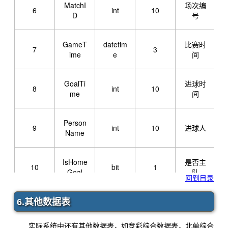
MatchI
场次编
6
int
10
D
号
Trading
负盈亏
17
int
10
Index0
指数
GameT
datetim
比赛时
7
3
ime
e
间
GoalTi
进球时
8
int
10
me
间
Person
9
int
10
进球人
Name
IsHome
是否主
10
bit
1
Goal
队
回到目录
6.其他数据表
实际系统中还有其他数据表，如竞彩综合数据表，北单综合