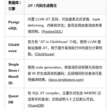
数据库 /
JIT / 代码生成情况
引擎
内置 LLVM JIT 支持，可加速表达式求值、tuple
Postgr
deforming、内联和优化；是否启用由查询成本阈
eSQL
值控制。(
PostgreSQL
)
官方有 “JIT in ClickHouse” 介绍，使用 LLVM 基
ClickH
础设施做 JIT，用于提升查询执行中的部分计算性
ouse
能。(
ClickHouse
)
Single
使用 code generation，将查询形状转换为系统内
Store /
部 IR 并生成高效机器码；后续相同形状查询可复
MemS
用编译结果。(
docs.singlestore.com
)
QL
有 SQL JIT compiler，主要针对包含
WHERE
过
Quest
滤条件的查询；文档说明 6.3 之后默认开启。
DB
(
QuestDB
)