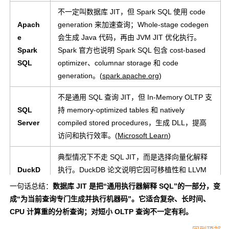
不一定叫数据库 JIT，但 Spark SQL 使用 code
Apach
generation 来加速查询；Whole-stage codegen
e
会生成 Java 代码，再由 JVM JIT 优化执行。
Spark
Spark 官方也说明 Spark SQL 包含 cost-based
SQL
optimizer、columnar storage 和 code
generation。(
spark.apache.org
)
不是通用 SQL 查询 JIT，但 In-Memory OLTP 支
SQL
持 memory-optimized tables 和 natively
Server
compiled stored procedures，生成 DLL，提高
访问和执行效率。(
Microsoft Learn
)
典型情况下不走 SQL JIT，而是选择向量化解释
DuckD
执行。DuckDB 论文说明它因可移植性和 LLVM
B
等大型依赖问题，选择 vectorized interpreted
一句话总结：
数据库 JIT 是把“通用执行器解释 SQL”的一部分，变
execution 而不是 SQL JIT。
成“为当前查询专门生成并执行机器码”。它适合复杂、长时间、
CPU 计算重的分析查询；对短小 OLTP 查询不一定有利。