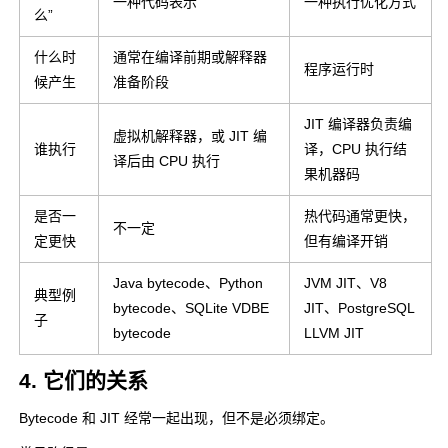
一种代码表示
一种执行优化方式
么”
什么时
通常在编译前期或解释器
程序运行时
候产生
准备阶段
JIT 编译器负责编
虚拟机解释器，或 JIT 编
谁执行
译，CPU 执行结
译后由 CPU 执行
果机器码
是否一
热代码通常更快，
不一定
定更快
但有编译开销
Java bytecode、Python
JVM JIT、V8
典型例
bytecode、SQLite VDBE
JIT、PostgreSQL
子
bytecode
LLVM JIT
4. 它们的关系
Bytecode 和 JIT 经常一起出现，但不是必须绑定。