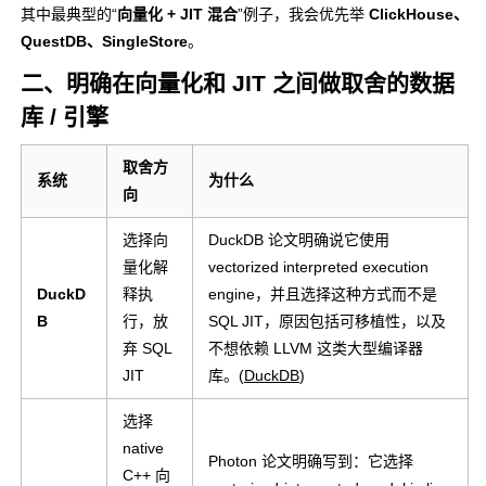
vectoriz
其中最典型的“
向量化 + JIT 混合
”例子，我会优先举
ClickHouse、
vectorized-interpreted 路线。
ed
QuestDB、SingleStore
。
(
Apache Spark
)
engine
二、明确在向量化和 JIT 之间做取舍的数据
库 / 引擎
取舍方
系统
为什么
向
选择向
DuckDB 论文明确说它使用
量化解
vectorized interpreted execution
DuckD
释执
engine，并且选择这种方式而不是
B
行，放
SQL JIT，原因包括可移植性，以及
弃 SQL
不想依赖 LLVM 这类大型编译器
JIT
库。(
DuckDB
)
选择
native
Photon 论文明确写到：它选择
C++ 向