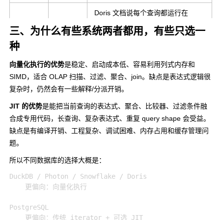
Doris 文档说每个查询都运行在
vectorized engine 上，Block 最多
三、为什么有些系统两者都用，有些只选一
Apach
偏向向
4096 行；这类设计主要押注
e Doris
量化
种
batch/column/SIMD，而不是把通用
SQL JIT 作为核心路线。(
Doris
)
向量化执行的优势
是稳定、启动成本低、容易利用列式内存和
SIMD，适合 OLAP 扫描、过滤、聚合、join。缺点是表达式逻辑很
PostgreSQL 官方文档说明其 JIT 主
偏传统
复杂时，仍然会有一些解释/分派开销。
要加速表达式求值和 tuple
iterator
JIT 的优势
是能把当前查询的表达式、聚合、比较器、过滤条件融
Postgr
deforming；它不是
+ 可选
合成专用代码，长查询、复杂表达式、重复 query shape 会受益。
eSQL
ClickHouse/DuckDB 那种以向量化
LLVM
缺点是有编译开销、工程复杂、调试困难、内存占用和缓存管理问
OLAP 执行为核心的系统。
JIT
题。
(
PostgreSQL
)
所以不同数据库的选择大概是：
偏 code
Photon 论文把 Spark SQL、
DuckDB / Photon / Snowflake / Doris

Impala
generat
HyPer、Apache Impala 归到 code-
    更偏向：向量化执行

/ HyPer
ion /
generated design 一侧，而把
/ Spark
compila
MonetDB/X100 这类归到
PostgreSQL

SQL
tion 路
interpreted vectorized design 一
    更偏向：传统 iterator + 可选 JIT
