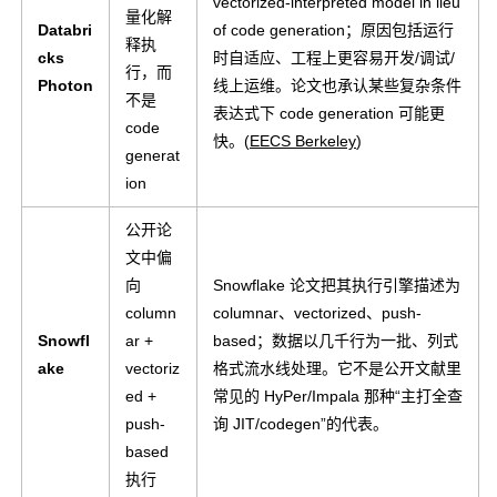
vectorized-interpreted model in lieu
量化解
Databri
of code generation；原因包括运行
释执
cks
时自适应、工程上更容易开发/调试/
行，而
Photon
线上运维。论文也承认某些复杂条件
不是
表达式下 code generation 可能更
code
快。(
EECS Berkeley
)
generat
ion
公开论
文中偏
向
Snowflake 论文把其执行引擎描述为
column
columnar、vectorized、push-
Snowfl
ar +
based；数据以几千行为一批、列式
ake
vectoriz
格式流水线处理。它不是公开文献里
ed +
常见的 HyPer/Impala 那种“主打全查
push-
询 JIT/codegen”的代表。
based
执行