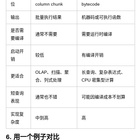
位
column chunk
bytecode
输出
批量执行结果
机器码或可执行函数
是否需
通常不需要
需要运行时编译
要编译
启动开
较低
有编译开销
销
OLAP、扫描、聚
长查询、复杂表达式、
更适合
合、列式处理
CPU 密集型计算
短查询
通常也不错
可能因编译成本不划算
表现
实现复
中到高
高
杂度
6. 用一个例子对比