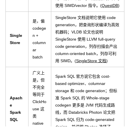
使用 SIMD/vector 指令。(
QuestDB
)
SingleStore 文档说明它使用 code
是，偏
generation，把查询形状编译为高效
codege
机器码；VLDB 论文也说明
Single
n +
SingleStore 使用 LLVM full-query
Store
column
code generation，列存扫描会产出
ar
column-oriented batch，列存可利
batch
用 SIMD。(
SingleStore 文档
)
广义上
Spark SQL 官方说它包含 cost-
是，但
based optimizer、columnar
不完全
storage 和 code generation；但标
等同于
Apach
准 Spark SQL 的 Whole-stage
ClickHo
e
codegen 更多是 JVM 代码生成路
use 这
Spark
线，而 Databricks Photon 论文把
类
SQL
Spark SQL 归为 code-generated
native
design，并说明 Photon 选择了