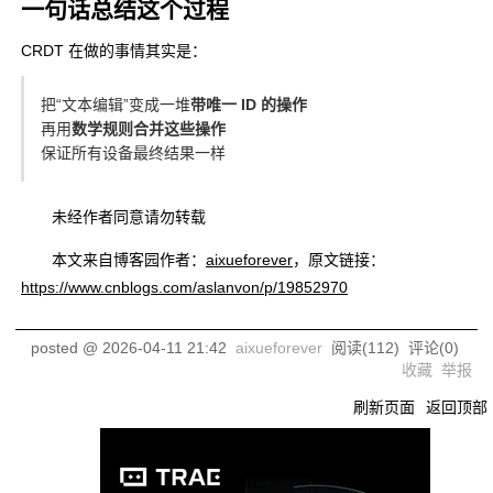
一句话总结这个过程
CRDT 在做的事情其实是：
把“文本编辑”变成一堆
带唯一 ID 的操作
再用
数学规则合并这些操作
保证所有设备最终结果一样
未经作者同意请勿转载
本文来自博客园作者：
aixueforever
，原文链接：
https://www.cnblogs.com/aslanvon/p/19852970
posted @
2026-04-11 21:42
aixueforever
阅读(
112
) 评论(
0
)
收藏
举报
刷新页面
返回顶部