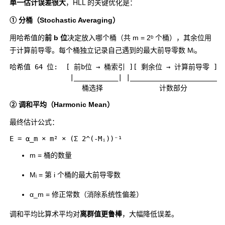
单一估计误差很大
，HLL 的关键优化是：
① 分桶（Stochastic Averaging）
用哈希值的
前 b 位
决定放入哪个桶（共 m = 2ᵇ 个桶），其余位用
于计算前导零。每个桶独立记录自己遇到的最大前导零数 Mᵢ。
哈希值 64 位:  [ 前b位 → 桶索引 ][ 剩余位 → 计算前导零 ]

               |___________| |________________________
② 调和平均（Harmonic Mean）
最终估计公式：
m
= 桶的数量
Mᵢ
= 第 i 个桶的最大前导零数
α_m
= 修正常数（消除系统性偏差）
调和平均比算术平均对
离群值更鲁棒
，大幅降低误差。