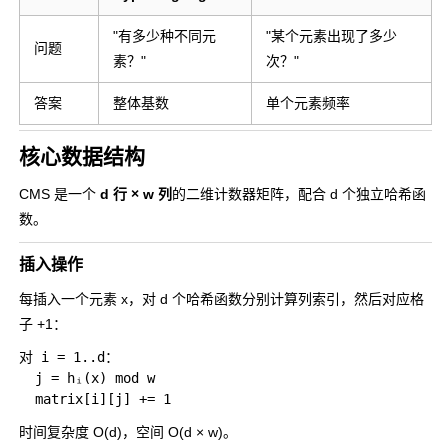
"有多少种不同元
"某个元素出现了多少
问题
素？"
次？"
答案
整体基数
单个元素频率
核心数据结构
CMS 是一个
d 行 × w 列
的二维计数器矩阵，配合 d 个独立哈希函
数。
插入操作
每插入一个元素
x
，对 d 个哈希函数分别计算列索引，然后对应格
子 +1：
对 i = 1..d：

  j = hᵢ(x) mod w

时间复杂度 O(d)，空间 O(d × w)。