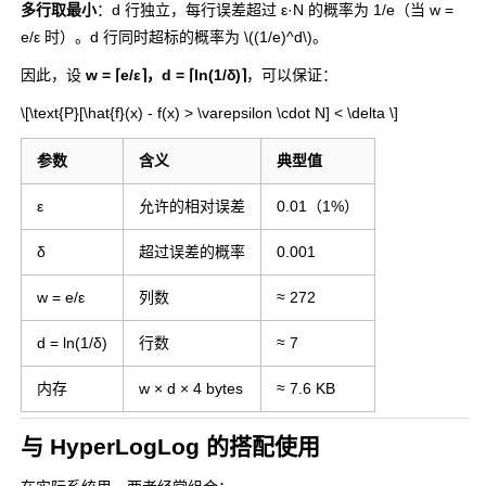
多行取最小
：d 行独立，每行误差超过 ε·N 的概率为 1/e（当 w =
e/ε 时）。d 行同时超标的概率为
\((1/e)^d\)
。
因此，设
w = ⌈e/ε⌉，d = ⌈ln(1/δ)⌉
，可以保证：
\[\text{P}[\hat{f}(x) - f(x) > \varepsilon \cdot N] < \delta \]
参数
含义
典型值
ε
允许的相对误差
0.01（1%）
δ
超过误差的概率
0.001
w = e/ε
列数
≈ 272
d = ln(1/δ)
行数
≈ 7
内存
w × d × 4 bytes
≈ 7.6 KB
与 HyperLogLog 的搭配使用