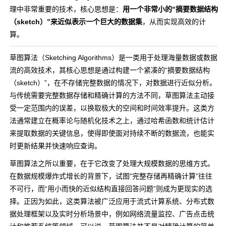
理中非常重要的技术，核心思想是：
用一个非常小的“摘要数据结构
（sketch）”来近似表示一个巨大的数据集
，从而实现高效的计
算。
草图算法（Sketching Algorithms）是一类用于处理海量数据或数据
流的高效技术，其核心思想是通过构建一个紧凑的“摘要数据结构
（sketch）”，在不存储完整数据的情况下，对数据进行近似分析。
与传统需要完整数据存储和精确计算的方法不同，草图算法主动接
受一定范围内的误差，以换取极大的空间和时间效率提升。这类方
法通常建立在概率论与随机化技术之上，通过哈希函数和统计估计
来提取数据的关键信息，使得即使面对持续不断的数据流，也能实
时更新结果并快速响应查询。
草图算法之所以重要，在于它改变了处理大规模数据的思维方式。
在数据规模爆炸式增长的背景下，试图“完整存储再精确计算”往往
不可行，而“用小而快的近似结构直接回答问题”则成为更现实的选
择。正因为如此，这类算法被广泛应用于流式计算系统、分布式数
据处理框架以及实时分析场景中，例如网络流量监控、广告点击统