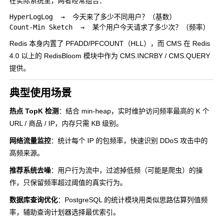
在实际系统里，两者经常组合：
HyperLogLog  →  今天来了多少不同用户？（基数）

Redis 本身内置了
PFADD/PFCOUNT
（HLL），而 CMS 在 Redis
4.0 以上的 RedisBloom 模块中作为
CMS.INCRBY
/
CMS.QUERY
提供。
典型使用场景
热点 TopK 检测
：结合 min-heap，实时维护访问频率最高的 K 个
URL / 商品 / IP，内存只需 KB 级别。
网络流量监控
：统计每个 IP 的包频率，快速识别 DDoS 攻击中的
高频来源。
推荐系统去噪
：用户行为流中，过滤掉低频（可能是爬虫）的操
作，只保留频率超过阈值的真实行为。
数据库查询优化
：PostgreSQL 的统计模块用类似思路估算列值频
率，辅助查询计划器选择最优索引。