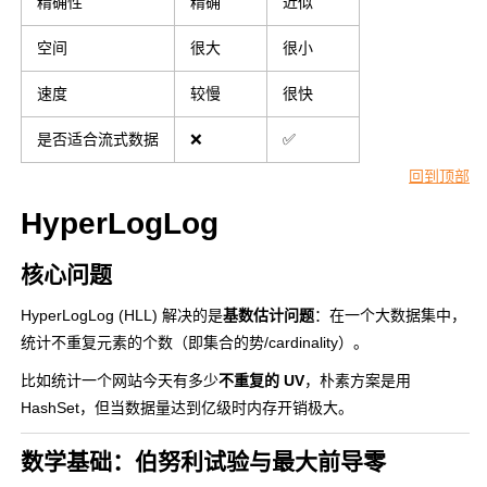
精确性
精确
近似
空间
很大
很小
速度
较慢
很快
是否适合流式数据
❌
✅
回到顶部
HyperLogLog
核心问题
HyperLogLog (HLL) 解决的是
基数估计问题
：在一个大数据集中，
统计不重复元素的个数（即集合的势/cardinality）。
比如统计一个网站今天有多少
不重复的 UV
，朴素方案是用
HashSet，但当数据量达到亿级时内存开销极大。
数学基础：伯努利试验与最大前导零