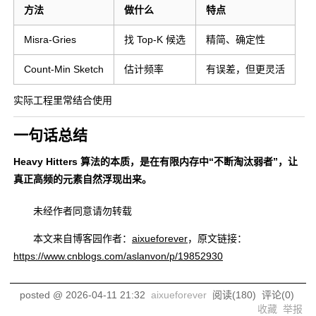
方法
做什么
特点
Misra-Gries
找 Top-K 候选
精简、确定性
Count-Min Sketch
估计频率
有误差，但更灵活
实际工程里常结合使用
一句话总结
Heavy Hitters 算法的本质，是在有限内存中“不断淘汰弱者”，让
真正高频的元素自然浮现出来。
未经作者同意请勿转载
本文来自博客园作者：
aixueforever
，原文链接：
https://www.cnblogs.com/aslanvon/p/19852930
posted @
2026-04-11 21:32
aixueforever
阅读(
180
) 评论(
0
)
收藏
举报