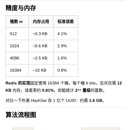
精度与内存
桶数 m
内存占用
标准误差
512
~0.3 KB
4.1%
1024
~0.6 KB
2.9%
4096
~2.5 KB
1.6%
16384
~10 KB
0.8%
Redis 的实现
固定使用 16384 个桶，每个桶 6 bits，总共仅需
12
KB
内存，误差率约
0.81%
，却能统计
2⁶⁴ 量级
的基数。
对比一下朴素 HashSet 存 1 亿个 UUID：约需
1.6 GB
。
算法流程图