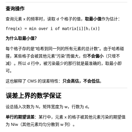
查询操作
查询元素
x
的频率时，读取 d 个格子的值，
取最小值
作为估计：
为什么取最小值？
每个格子存的是"哈希到同一列的所有元素的总计数"。由于哈希碰
撞，某些格子会被其他元素"污染"而偏大，但
不会偏小
（只增不
减）。所以 d 行中，被污染最少的那行就是最准确的，取最小即
可。
这也解释了 CMS 的误差特性：
只会高估，不会低估
。
误差上界的数学保证
设总插入次数为 N，矩阵宽度为 w，行数为 d。
单行的期望误差
：某行中，元素
x
的格子被其他元素污染的期望值
为 N/w（其他元素均匀分散到 w 列）。