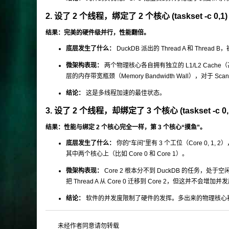
2. 设了 2 个线程，绑定了 2 个核心 (
taskset -c 0,1
)
结果：完美的硬件级并行，性能翻倍。
底层发生了什么：
DuckDB 派出的 Thread A 和 Thread B
微架构表现：
两个物理核心各自拥有独立的 L1/L2 Ca
层的内存带宽瓶颈（Memory Bandwidth Wall），对于 
结论：
这是多线程加速的最佳状态。
3. 设了 2 个线程，却绑定了 3 个核心 (
taskset -c 0,
结果：性能与绑定 2 个核心完全一样，第 3 个核心“摸鱼”。
底层发生了什么：
你的“车间”里有 3 个工位（Core 0, 1, 
其中两个核心上（比如 Core 0 和 Core 1）。
微架构表现：
Core 2 根本分不到 DuckDB 的任务，
把 Thread A 从 Core 0 迁移到 Core 2，但这并不会增加并
结论：
软件的并发度限制了硬件的发挥。多出来的物理核心
未经作者同意请勿转载