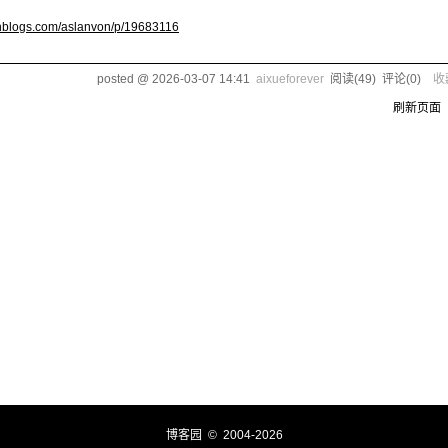
cnblogs.com/aslanvon/p/19683116
posted @
2026-03-07 14:41
aixueforever
阅读(
49
) 评论(
0
)
收
刷新页面
博客园
© 2004-2026