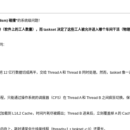
lism) 碰撞”
的系统级问题！
份（软件上的工人数量），而
taskset
决定了这些工人被允许进入哪个车间干活（物理
不同：
12 亿行数据切成两半，交给 Thread A 和 Thread B 同时处理。然而，
taskset
像一
程，只能通过操作系统的调度器（CFS）在 Thread A 和 Thread B 之间疯狂切换。
据加载到 L1/L2 Cache，时间片耗尽被踢出；Thread B 进来后，立刻覆盖掉 A 的 Cach
待内存上，耗时通常会比纯单线程（
threads=1
+
taskset -c 0
）还要长。