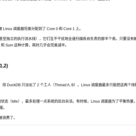
，被 Linux 调度器完美分配到了 Core 0 和 Core 1 上。
che（甚至独立的执行流水线），它们互不干扰地全速扫描各自负责的那半个表。只要没有
Scan 和 Sum 这种计算，耗时几乎会完美减半。
1,2
)
2），但 DuckDB 只派出了 2 个工人（Thread A, B）。Linux 调度器最多只能把这两个
处于空闲状态（Idle），最多处理一点系统的后台杂活。有时候，Linux 调度器为了平衡热
发度。
被浪费了。