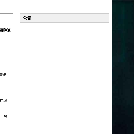
公告
硬件资
道铁
保存现
e 数