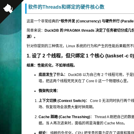
软件的Threads和绑定的硬件核心数
这是一个非常经典的
“软件并发 (Concurrency) 与硬件并行 (Paralle
简单来说：
DuckDB 的
PRAGMA threads
决定了任务被切分成几
源）。
针对你提到的三种情况，Linux 系统的行为和产生的性能后果截然
1. 设了 2 个线程，但只绑定 1 个核心 (
taskset -c 0
)
结果：性能劣化，不如单线程。
底层发生了什么：
DuckDB 以为自己有 2 个线程可用，于是把 
墙，把这两个线程死死关在了 Core 0 这一个物理核心里。
微架构灾难：
上下文切换 (Context Switch)：
Core 0 无法同时执行两个线
场、恢复现场会浪费大量时钟周期。
Cache 踩踏 (Cache Thrashing)：
Thread A 刚把自己的数
据。当 A 再次进来时，面临的将是海量的 Cache Miss。
结论：
纯粹的负优化。CPU 把宝贵的算力花在了调度和等