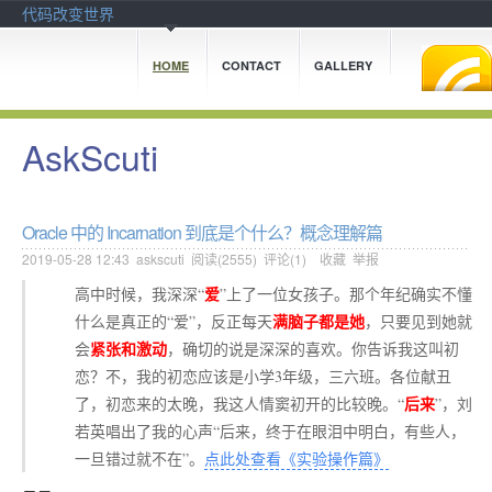
代码改变世界
HOME
CONTACT
GALLERY
AskScuti
Oracle 中的 Incarnation 到底是个什么？概念理解篇
2019-05-28 12:43
askscuti
阅读(
2555
) 评论(
1
)
收藏
举报
爱
高中时候，我深深“
”上了一位女孩子。那个年纪确实不懂
满脑子都是她
什么是真正的“爱”，反正每天
，只要见到她就
紧张和激动
会
，确切的说是深深的喜欢。你告诉我这叫初
恋？不，我的初恋应该是小学3年级，三六班。各位献丑
后来
了，初恋来的太晚，我这人情窦初开的比较晚。“
”，刘
若英唱出了我的心声“后来，终于在眼泪中明白，有些人，
一旦错过就不在”。
点此处查看《实验操作篇》