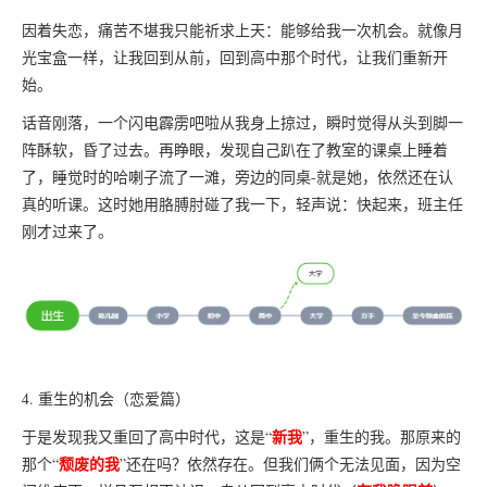
因着失恋，痛苦不堪我只能祈求上天：能够给我一次机会。就像月
光宝盒一样，让我回到从前，回到高中那个时代，让我们重新开
始。
话音刚落，一个闪电霹雳吧啦从我身上掠过，瞬时觉得从头到脚一
阵酥软，昏了过去。再睁眼，发现自己趴在了教室的课桌上睡着
了，睡觉时的哈喇子流了一滩，旁边的同桌-就是她，依然还在认
真的听课。这时她用胳膊肘碰了我一下，轻声说：快起来，班主任
刚才过来了。
4. 重生的机会（恋爱篇）
新我
于是发现我又重回了高中时代，这是“
”，重生的我。那原来的
颓废的我
那个“
”还在吗？依然存在。但我们俩个无法见面，因为空