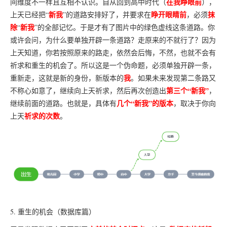
在我睁眼前
间维度不一样且互相不认识。自从回到高中时代（
），
新我
睁开眼睛前
抹
上天已经把“
”的道路安排好了，并要求在
，必须
除
新我
“
”的全部记忆。于是才有了图片中的绿色虚线这条道路。你
或许会问，为什么要单独开辟一条道路？走原来的不就行了？因为
上天知道，你若按照原来的路走，依然会后悔，不然，也就不会有
祈求和重生的机会了。所以这是一个伪命题，必须单独开辟一条，
我
重新走，这就是新的身份，新版本的
。如果未来发现第二条路又
第三个“新我”
不称心如意了，继续向上天祈求，然后再次创造出
，
几个“新我”的版本
继续前面的道路。也就是，具体有
，取决于你向
祈求的次数
上天
。
5. 重生的机会（数据库篇）