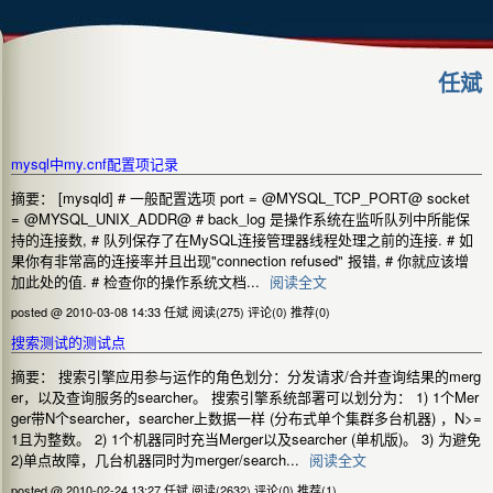
任斌
mysql中my.cnf配置项记录
摘要： [mysqld] # 一般配置选项 port = @MYSQL_TCP_PORT@ socket
= @MYSQL_UNIX_ADDR@ # back_log 是操作系统在监听队列中所能保
持的连接数, # 队列保存了在MySQL连接管理器线程处理之前的连接. # 如
果你有非常高的连接率并且出现"connection refused" 报错, # 你就应该增
加此处的值. # 检查你的操作系统文档...
阅读全文
posted @ 2010-03-08 14:33 任斌
阅读(275)
评论(0)
推荐(0)
搜索测试的测试点
摘要： 搜索引擎应用参与运作的角色划分：分发请求/合并查询结果的merg
er，以及查询服务的searcher。 搜索引擎系统部署可以划分为： 1) 1个Mer
ger带N个searcher，searcher上数据一样 (分布式单个集群多台机器) ，N>=
1且为整数。 2) 1个机器同时充当Merger以及searcher (单机版)。 3) 为避免
2)单点故障，几台机器同时为merger/search...
阅读全文
posted @ 2010-02-24 13:27 任斌
阅读(2632)
评论(0)
推荐(1)