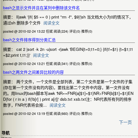
bash之显示文件并且在某列中删除该文件名
摘要： ll|awk '{if( $5 == 0 ) print "rm -f", $9}'|sh 当文档大小为0的情况下，
通过sh 删除多个文件
阅读全文
posted @ 2010-02-24 13:22 任斌
阅读(224)
评论(0)
推荐(0)
bash之文件排序得到分类汇总
摘要： cat 2 |sort -k 2n -u|sort -r|awk 'BEGIN{t=0;t1=0;} {if(t!=$1) {t=$1;t1
=$2;print t,t1;}}'
阅读全文
posted @ 2010-02-24 13:21 任斌
阅读(341)
评论(0)
推荐(0)
bash之两文件之间差异比较的内容
摘要： 两个文件，一个文件是全部列表，第二个文件是第一个文件的子集
(存在第一个文件没有的内容)，要找出第二个文件中内容，第一文件没有
的。用linux的bash脚本写awk 'NR==FNR{a[$1]=$1}NR>FNR{b[$1]=$1}EN
D{for ( r in a ) if(!b[r] ) print a[r]}' dsb.txt xsb.txt注：NR代表所有列的排序
数字，FNR代表将会按...
阅读全文
posted @ 2010-02-24 13:19 任斌
阅读(660)
评论(0)
推荐(0)
下一页
导航