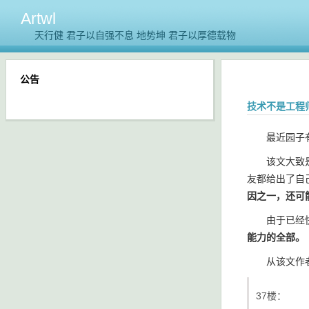
Artwl
天行健 君子以自强不息 地势坤 君子以厚德载物
公告
技术不是工程
最近园子有
该文大致是说
友都给出了自
因之一，还可
由于已经快一
能力的全部。
从该文作者
37楼：