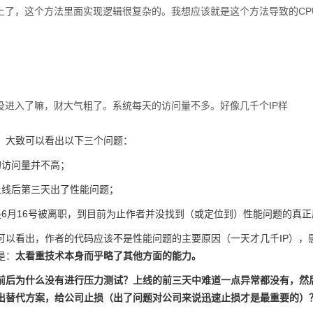
上了，这个方法里面实现逻辑很复杂的。我想应该就是这个方法导致的CP
投进入了嘛，财大气粗了。系统每天的访问量不多。好像几千个IP样
大致可以看出以下三个问题：
访问量并不高；
线后第三天出了性能问题；
月16号被离职，到目前为止作者并没找到（或定位到）性能问题的真正
看出，作者的代码应该不是性能问题的主要原因（一天才几千IP），
是：
太看重技术本身而乎略了其他方面的能力。
前后为什么没有进行压力测试？上线的前三天中难道一点异常都没有，然
出替代方案，给公司止损（出了问题对公司来说迅速止损才是最重要的）