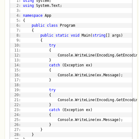
   1:
using
 System;
   2:
using
 System.Text;
   3:
   4:
namespace
 App
   5:
 {
   6:
public
class
 Program
   7:
     {
   8:
public
static
void
 Main(
string
[] args)
   9:
         {
  10:
try
  11:
             {
  12:
                 Console.WriteLine(Encoding.GetEncodin
  13:
             }
  14:
catch
 (Exception ex)
  15:
             {
  16:
                 Console.WriteLine(ex.Message);
  17:
             }
  18:
  19:
try
  20:
             {
  21:
                 Console.WriteLine(Encoding.GetEncodin
  22:
             }
  23:
catch
 (Exception ex)
  24:
             {
  25:
                 Console.WriteLine(ex.Message);
  26:
             }
  27:
         }
  28:
     }