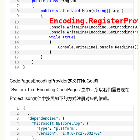
   6:
public
class
 Program
   7:
     {
   8:
public
static
void
 Main(
string
[] args)
   9:
         {
Encoding.RegisterPro
  10:
  11:
             Console.WriteLine(Encoding.GetEncoding(93
  12:
             Console.WriteLine(Encoding.GetEncoding(
"G
  13:
while
 (
true
)
  14:
             {
  15:
                 Console.WriteLine(Console.ReadLine())
  16:
             }
  17:
         }
  18:
     }
  19:
 }
CodePagesEncodingProvider定义在NuGet包
“System.Text.Encoding.CodePages”之中，所以我们需要现在
Project.json文件中按照如下的方式注册对应的依赖。
   1:
 {
   2:
   ...
   3:
"dependencies"
: {
   4:
"Microsoft.NETCore.App"
: {
   5:
"type"
: 
"platform"
,
   6:
"version"
: 
"1.0.0-rc2-3002702"
   7:
     },