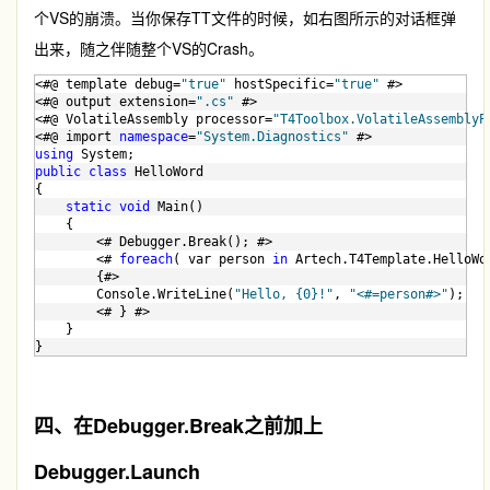
个VS的崩溃。当你保存TT文件的时候，如右图所示的对话框弹
出来，随之伴随整个VS的Crash。
<#@ template debug=
"true"
 hostSpecific=
"true"
 #>
<#@ output extension=
".cs"
 #>
<#@ VolatileAssembly processor=
"T4Toolbox.VolatileAssemblyP
<#@ import 
namespace
=
"System.Diagnostics"
 #>
using
 System;
public
class
 HelloWord
{
static
void
 Main()
    {    
        <# Debugger.Break(); #>
        <# 
foreach
( var person 
in
 Artech.T4Template.HelloWo
        {#>
        Console.WriteLine(
"Hello, {0}!"
, 
"<#=person#>"
);   
        <# } #>
    }
}
四、在Debugger.Break之前加上
Debugger.Launch