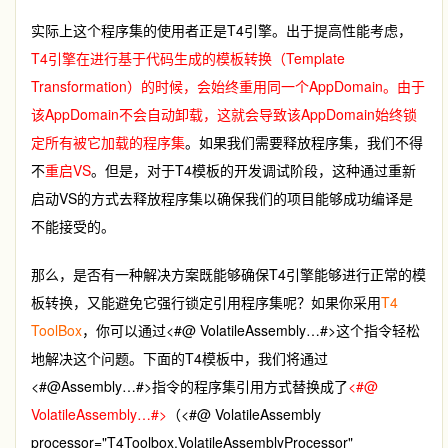
实际上这个程序集的使用者正是T4引擎。出于提高性能考虑，
T4引擎在进行基于代码生成的模板转换（Template
Transformation）的时候，会始终重用同一个
AppDomain。由于
该AppDomain不会自动卸载，这就会导致该AppDomain始终锁
定所有被它加载的程序集
。如果我们需要释放程序集，我们不得
不
重启VS
。但是，对于T4模板的开发调试阶段，这种通过重新
启动VS的方式去释放程序集以确保我们的项目能够成功编译是
不能接受的。
那么，是否有一种解决方案既能够确保T4引擎能够进行正常的模
板转换，又能避免它强行锁定引用程序集呢？如果你采用
T4
ToolBox
，你可以通过<#@ VolatileAssembly…#>这个指令轻松
地解决这个问题。下面的T4模板中，我们将通过
<#@Assembly…#>指令的程序集引用方式替换成了
<#@
VolatileAssembly…#>
（<#@ VolatileAssembly
processor="T4Toolbox.VolatileAssemblyProcessor"