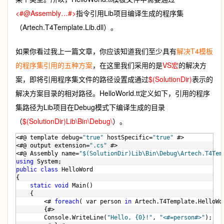
<#@Assembly…#>
指令引用Lib项目编译生成的程序集
（Artech.T4Template.Lib.dll）。
如果你看过我上一篇文章，你应该知道我们至少具有
解决T4模板
的程序集引用的五种方案
，在这里我们采用的是
VS宏
的解决方
案，即将引用程序集文件的路径设置成通过
$(SolutionDir)
表示的
解决方案目录的相对路径。HelloWorld.tt定义如下，引用的程序
集路径为Lib项目在Debug模式下编译生成的目录
（
$(SolutionDir)Lib\Bin\Debug\
）。
<#@ template debug=
"true"
 hostSpecific=
"true"
 #>
<#@ output extension=
".cs"
 #>
<#@ Assembly name=
"$(SolutionDir)Lib\Bin\Debug\Artech.T4Tem
using
 System;
public
class
 HelloWord
{
static
void
 Main()
    {    
        <# 
foreach
( var person 
in
 Artech.T4Template.HelloWo
        {#>
        Console.WriteLine(
"Hello, {0}!"
, 
"<#=person#>"
);   