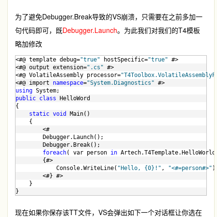
为了避免Debugger.Break导致的VS崩溃，只需要在之前多加一
句代码即可，既
Debugger.Launch
。为此我们对我们的T4模板
略加修改
<#@ template debug=
"true"
 hostSpecific=
"true"
 #>
<#@ output extension=
".cs"
 #>
<#@ VolatileAssembly processor=
"T4Toolbox.VolatileAssemblyP
<#@ import 
namespace
=
"System.Diagnostics"
 #>
using
 System;
public
class
 HelloWord
{
static
void
 Main()
    {    
        <# 
        Debugger.Launch();
        Debugger.Break();
foreach
( var person 
in
 Artech.T4Template.HelloWorld
        {#>
            Console.WriteLine(
"Hello, {0}!"
, 
"<#=person#>"
)
        <#} #>
    }
}
现在如果你保存该TT文件，VS会弹出如下一个对话框让你选在