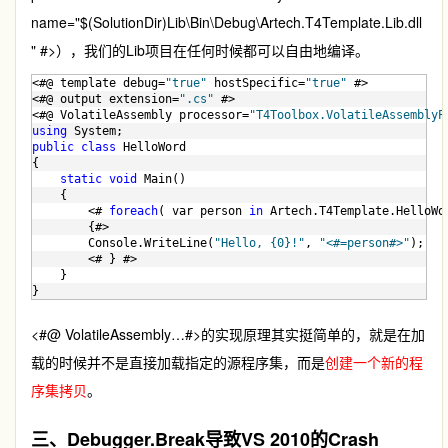
name="$(SolutionDir)Lib\Bin\Debug\Artech.T4Template.Lib.dll
" #>），我们的Lib项目在任何时候都可以自由地编译。
<#@ template debug=
"true"
 hostSpecific=
"true"
 #>
<#@ output extension=
".cs"
 #>
<#@ VolatileAssembly processor=
"T4Toolbox.VolatileAssemblyP
using
 System;
public
class
 HelloWord
{
static
void
 Main()
    {    
        <# 
foreach
( var person 
in
 Artech.T4Template.HelloWo
        {#>
        Console.WriteLine(
"Hello, {0}!"
, 
"<#=person#>"
);   
        <# } #>
    }
}
<#@ VolatileAssembly…#>的实现原理其实挺简单的，就是在加
载的时候并不是直接加载指定的源程序集，而是
创建一个新的程
序集拷贝
。
三、Debugger.Break导致VS 2010的Crash