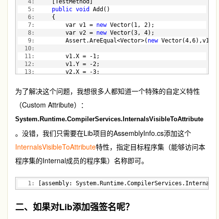
   4:
     [TestMethod]
  25:
         }
   5:
public
void
 Add()
  26:
   6:
     {
  27:
return
this
.X == vector.X && 
this
.Y == vecto
   7:
         var v1 = 
new
 Vector(1, 2);
  28:
     }
   8:
         var v2 = 
new
 Vector(3, 4);
  29:
   9:
         Assert.AreEqual<Vector>(
new
 Vector(4,6),v1+v
  30:
public
static
 Vector 
operator
 + (Vector v1, Vect
  10:
  31:
     {
  11:
         v1.X = -1;
  32:
         EnsureNotNull(v1, 
"v1"
);
  12:
         v1.Y = -2;
  33:
         EnsureNotNull(v2, 
"v2"
);
  13:
         v2.X = -3;
  34:
return
new
 Vector(v1.X + v2.X, v1.Y+ v2.Y);
  14:
         v2.Y = -4;
  35:
     }
  15:
         Assert.AreEqual<Vector>(
new
 Vector(-4, -6), 
  36:
为了解决这个问题，我想很多人都知道一个特殊的自定义特性
  16:
     }
  37:
public
override
int
 GetHashCode()
（Custom Attribute）：
  17:
 }
  38:
     {
  39:
return
this
.X.GetHashCode() ^ 
this
.Y.GetHash
System.Runtime.CompilerServices.InternalsVisibleToAttribute
  40:
     }
  41:
 }
。没错，我们只需要在Lib项目的AssemblyInfo.cs添加这个
InternalsVisibleToAttribute
特性，指定目标程序集（能够访问本
程序集的Internal成员的程序集）名称即可。
   1:
 [assembly: System.Runtime.CompilerServices.Internals
二、如果对Lib添加强签名呢？