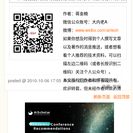
作者：蒋金楠
微信公众账号：大内老A
微博：
www.weibo.com/artech
如果你想及时得到个人撰写文章
以及著作的消息推送，或者想看
看个人推荐的技术资料，可以扫
描左边二维码（或者长按识别二
维码）关注个人公众号）。
本文版权归作者和博客园共有，
posted @
2010-10-06 17:05
Artech
阅读(
6988
) 评论(
15
)
收藏
举报
欢迎转载，但未经作者同意必须
保留此段声明，且在文章页面明
刷新页面
返回顶部
显位置给出原文连接，否则保留
追究法律责任的权利。