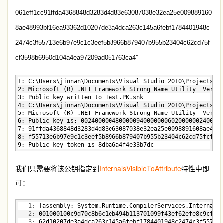
061eff1cc91ffda4368848d3283d4d83e63087038e32ea25e009889160
8ae48993bf16ea93362d10207de3a4dca263c145a6febf1784401948c
2474c3f55713e6b97e9c1c3eef5b8966b879407b955b23404c62cd75f
”
cf3598b6950d104a4ea97209ad051763ca4
1: C:\Users\jinnan\Documents\Visual Studio 2010\Projects\I
2: Microsoft (R) .NET Framework Strong Name Utility  Versi
3: Public key written to Test.PK.snk   
4: C:\Users\jinnan\Documents\Visual Studio 2010\Projects\I
5: Microsoft (R) .NET Framework Strong Name Utility  Versi
6: Public key is: 0024000004800000940000000602000000240000
7: 91ffda4368848d3283d4d83e63087038e32ea25e0098891608ae489
8: f55713e6b97e9c1c3eef5b8966b879407b955b23404c62cd75fcf35
9: Public key token is 8dba6a4f4e33b7dc
我们只需要将该公钥指定到
InternalsVisibleToAttribute
特性中即
可：
   1:
 [assembly: System.Runtime.CompilerServices.Internals
   2:
 001000100c9d70c8b6c1eb494b113701099f43ef62efe8c9cf43
   3:
 62d10207de3a4dca263c145a6febf1784401948c2474c3f55713