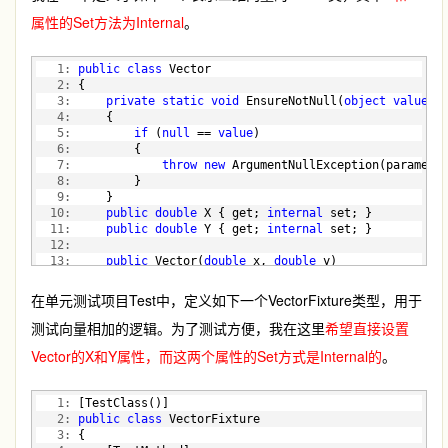
属性的Set方法为Internal
。
   1:
public
class
 Vector
   2:
 {
   3:
private
static
void
 EnsureNotNull(
object
value
, 
   4:
     {
   5:
if
 (
null
 == 
value
)
   6:
         {
   7:
throw
new
 ArgumentNullException(paramete
   8:
         }
   9:
     }
  10:
public
double
 X { get; 
internal
 set; }
  11:
public
double
 Y { get; 
internal
 set; }
  12:
  13:
public
 Vector(
double
 x, 
double
 y)
  14:
     {
  15:
this
.X = x;
在单元测试项目Test中，定义如下一个VectorFixture类型，用于
  16:
this
.Y = y;
测试向量相加的逻辑。为了测试方便，我在这里
  17:
     }
希望直接设置
  18:
Vector的X和Y属性，而这两个属性的Set方式是Internal的
。
  19:
public
override
bool
 Equals(
object
 obj)
  20:
     {
  21:
         Vector vector = obj 
as
 Vector;
   1:
 [TestClass()]
  22:
if
 (
null
 == vector)
   2:
public
class
 VectorFixture
  23:
         {
   3:
 {
  24:
return
false
;