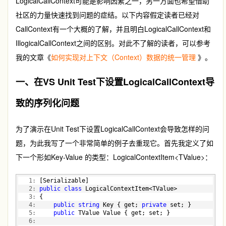
LogicalCallContext可能是影响因素之一，另一方面也希望借助
社区的力量快速找到问题的症结。以下内容假定读者已经对
CallContext有一个大概的了解，并且明白LogicalCallContext和
IllogicalCallContext之间的区别。对此不了解的读者，可以参考
我的文章《
如何实现对上下文（Context）数据的统一管理
》。
一、在VS Unit Test下设置LogicalCallContext导
致的序列化问题
为了演示在Unit Test下设置LogicalCallContext会导致怎样的问
题，为此我写了一个非常简单的例子去重现它。首先我定义了如
下一个形如Key-Value 的类型：LogicalContextItem<TValue>：
   1:
 [Serializable]
   2:
public
class
 LogicalContextItem<TValue>
   3:
 {
   4:
public
string
 Key { get; 
private
 set; }
   5:
public
 TValue Value { get; set; }
   6: