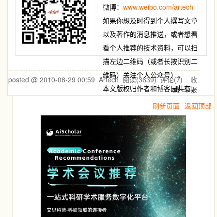
微博：
www.weibo.com/artech
如果你想及时得到个人撰写文章
以及著作的消息推送，或者想看
看个人推荐的技术资料，可以扫
描左边二维码（或者长按识别二
维码）关注个人公众号）。
posted @
2010-08-29 00:59
Artech
阅读(
3639
) 评论(
7
)
收
本文版权归作者和博客园共有，
藏
举报
欢迎转载，但未经作者同意必须
刷新页面
返回顶部
保留此段声明，且在文章页面明
显位置给出原文连接，否则保留
追究法律责任的权利。