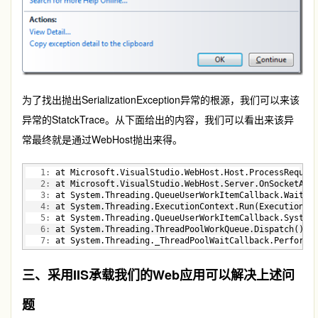
为了找出抛出SerializationException异常的根源，我们可以来该
异常的StatckTrace。从下面给出的内容，我们可以看出来该异
常最终就是通过WebHost抛出来得。
   1:
 at Microsoft.VisualStudio.WebHost.Host.ProcessReques
   2:
 at Microsoft.VisualStudio.WebHost.Server.OnSocketAcc
   3:
 at System.Threading.QueueUserWorkItemCallback.WaitCa
   4:
 at System.Threading.ExecutionContext.Run(ExecutionCo
   5:
 at System.Threading.QueueUserWorkItemCallback.System
   6:
 at System.Threading.ThreadPoolWorkQueue.Dispatch()
   7:
 at System.Threading._ThreadPoolWaitCallback.PerformW
三、采用IIS承载我们的Web应用可以解决上述问
题