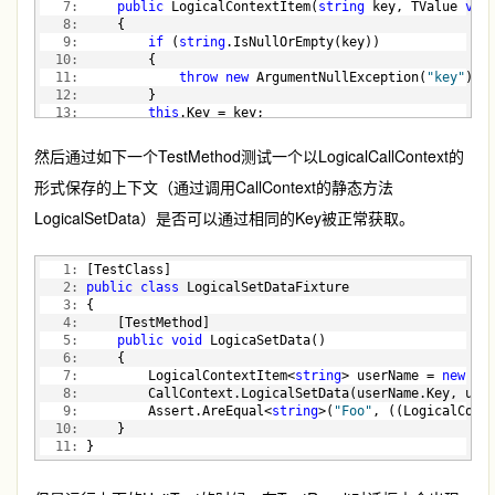
   7:
public
 LogicalContextItem(
string
 key, TValue 
val
   8:
     {
   9:
if
 (
string
.IsNullOrEmpty(key))
  10:
         {
  11:
throw
new
 ArgumentNullException(
"key"
);
  12:
         }
  13:
this
.Key = key;
  14:
this
.Value = 
value
;
  15:
     }
然后通过如下一个TestMethod测试一个以LogicalCallContext的
  16:
 }
形式保存的上下文（通过调用CallContext的静态方法
LogicalSetData）是否可以通过相同的Key被正常获取。
   1:
 [TestClass]
   2:
public
class
 LogicalSetDataFixture
   3:
 {
   4:
     [TestMethod]
   5:
public
void
 LogicaSetData()
   6:
     {
   7:
         LogicalContextItem<
string
> userName = 
new
 Lo
   8:
         CallContext.LogicalSetData(userName.Key, use
   9:
         Assert.AreEqual<
string
>(
"Foo"
, ((LogicalCont
  10:
     }
  11:
 }