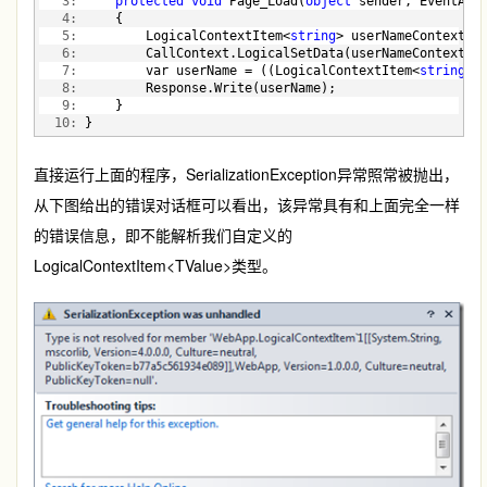
   3:
protected
void
 Page_Load(
object
 sender, EventArg
   4:
     {
   5:
         LogicalContextItem<
string
> userNameContext =
   6:
         CallContext.LogicalSetData(userNameContext.K
   7:
         var userName = ((LogicalContextItem<
string
>)
   8:
         Response.Write(userName);
   9:
     }
  10:
 }
直接运行上面的程序，SerializationException异常照常被抛出，
从下图给出的错误对话框可以看出，该异常具有和上面完全一样
的错误信息，即不能解析我们自定义的
LogicalContextItem<TValue>类型。