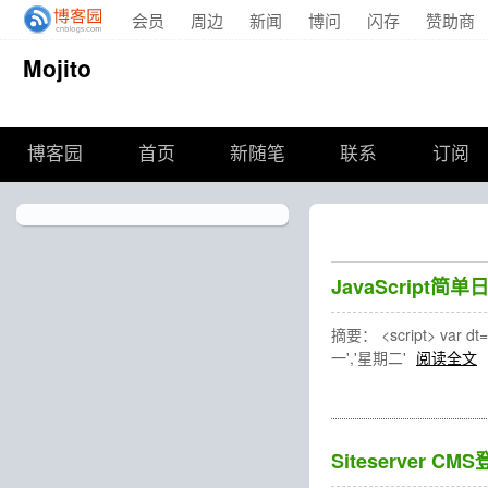
会员
周边
新闻
博问
闪存
赞助商
Mojito
博客园
首页
新随笔
联系
订阅
JavaScript简
摘要： <script> var dt=n
一','星期二'
阅读全文
Siteserver C