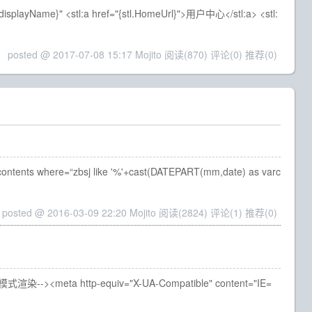
layName}" <stl:a href="{stl.HomeUrl}">用户中心</stl:a> <stl:
posted @ 2017-07-08 15:17 Mojito
阅读(870)
评论(0)
推荐(0)
ts where=“zbsj like '%'+cast(DATEPART(mm,date) as varc
posted @ 2016-03-09 22:20 Mojito
阅读(2824)
评论(1)
推荐(0)
9模式渲染--><meta http-equiv="X-UA-Compatible" content="IE=