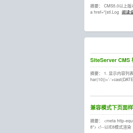
摘要： CMS5.0以上版本使用： <s
a href="{stl.Log
阅读
SiteServer C
摘要： 1. 显示内容列表序号：{c
har(10))+’-‘+cast(DA
兼容模式下页面样
摘要： <meta http-equiv
8"> <!--以IE8模式渲染