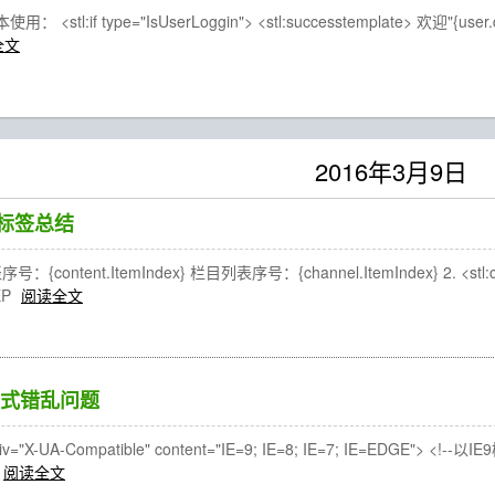
tl:if type="IsUserLoggin"> <stl:successtemplate> 欢迎"{user.disp
全文
2016年3月9日
MS 标签总结
ontent.ItemIndex} 栏目列表序号：{channel.ItemIndex} 2. <stl:conten
TEP
阅读全文
式错乱问题
="X-UA-Compatible" content="IE=9; IE=8; IE=7; IE=EDGE"> <!--以IE
阅读全文