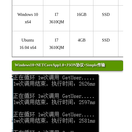
Windows 10
I7
16GB
SSD
127.
x64
3610QM
Ubuntu
I7
4GB
SSD
127.
16.04 x64
3610QM
Windows10+NETCoreApp1.0+JSON协议+Simple传输