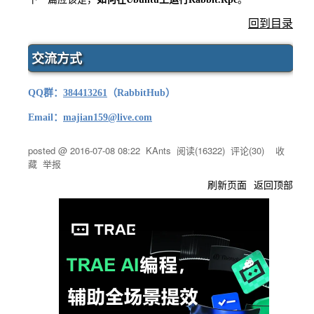
回到目录
交流方式
QQ群：
384413261
（RabbitHub）
Email：
majian159@live.com
posted @
2016-07-08 08:22
KAnts
阅读(
16322
) 评论(
30
)
收
藏
举报
刷新页面
返回顶部